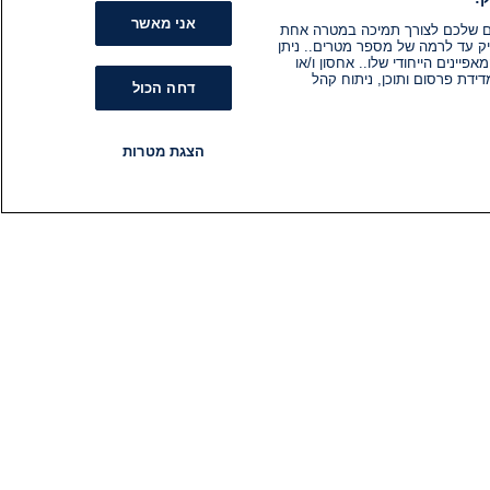
אני מאשר
קים שלכם לצורך תמיכה במטרה אחת
ק עד לרמה של מספר מטרים.. ניתן
ינים הייחודי שלו.. אחסון ו/או
ידת פרסום ותוכן, ניתוח קהל
דחה הכול
הצגת מטרות
רדיו
תוכניות
עקבו אחרינו
הירשם לניוזלטר