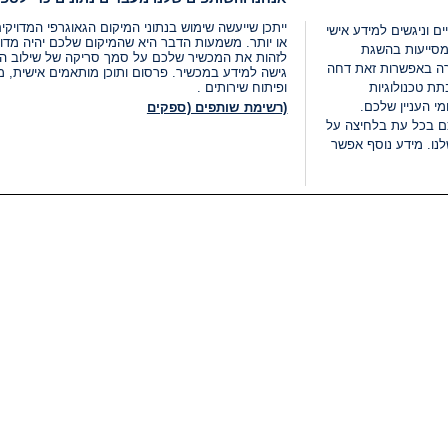
ייתכן שייעשה שימוש בנתוני המיקום הגאוגרפי המדוי
ים וניגשים למידע אישי
או יותר. משמעות הדבר היא שהמיקום שלכם יהיה מדוי
מסייעות בהשגת
לזהות את המכשיר שלכם על סמך סריקה של שילוב המאפי
רה באפשרות זאת דחה
גישה למידע במכשיר. פרסום ותוכן מותאמים אישית, מד
ת טכנולוגיות
ופיתוח שירותים .
י העניין שלכם.
(רשימת שותפים (ספקים
ם בכל עת בלחיצה על
נו. מידע נוסף אפשר
LIVE
קטגוריות
משפטי
חדשות מתפרצות
תנאי שימוש
חדשות
מדיניות פרטיות
העולם
תנאי פרסום ותנאי מכירות
בחירות 2026
הצהרת נגישות
דעות ופרשנויות
נהל העדפות
אוכל
רשימת עוגיות
תחזית מזג האוויר
מיוחד לסופ"ש