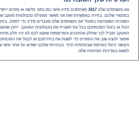
אנו והשותפים שלנו
1017
מאחסנים מידע אישי כמו נתוני גלישה או מזהים ייחודי
במכשיר שלכם. בחירה באפשרות זאת אני מאשר מפעילה טכנולוגיות מעקב ש
המטרות המפורטות בסעיף 'אנו והשותפים שלנו מעבדים מידע כדי לספק. בחי
הכול או ביטול הסכמתכם בכל עת תשבית את טכנולוגיות המעקב. ייתכן שהשבת
המעקב תוביל לכך שחלק מהתכנים והפרסומות שיוצגו לכם לא יהיו חלק מחחומ
אפשר להציג שוב את התפריט כדי לשנות את בחירתכם או לבטל את הסכמתכ
הקישור ניהול העדפות שבתחתית הדף. הבחירות שלכם ישפיעו על אתר אישי של
למצוא במדיניות הפרטיות שלנו.
חדשות
פיד חדשות
מידע
הוועד המנהל של i24NEWS
הטאלנטים של i24NEWS
תוכניות הטלוויזיה של i24NEWS
רדיו בשידור חי
דרושים
צור קשר
מפת אתר