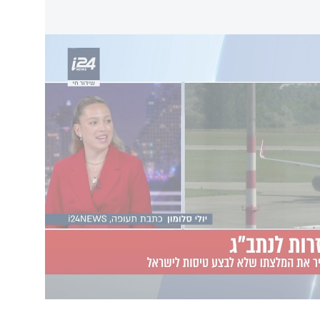
 את ההמלצות שלא לטוס לישראל
אתמול בישראל עם מטוס דגל החברה הבואינג
777-300. עם חזרתה תפעיל החברה טיסה יומית במטוס ה- B777-300 המשדרגת
ה. בין היתר, תציע מחלקת פרימיום ייעודית,
שיים בכל מחלקה ושירות Wi-Fi לכל נוסע.
בות מלחמת 12 הימים מול איראן נסגר המרחב האווירי של ישראל וחברות
נס, דלתא ויונייטד, הודיעו על ביטול טיסותיהן
ת פיקוד העורף החברות הישראליות - אל על,
בתוך כך, חברת אל על הודיעה כי תפעיל בחורף הקרוב 6 טיסות שבועיות לפלורידה, 6
בועיות ללוס אנג'לס, ו-3 טיסות שבועיות לבוסטון. סה"כ, עתידה החברה להפעיל