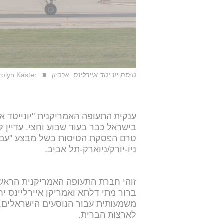
טיסת יונייטד איירלינס, ארכיון
olyn Kaster
ענקית התעופה האמריקנית "יונייטד אי
בישראל כבר בעוד שבוע וחצי. עדיין 
טרם הפסקת הטיסות בשל מבצע "עם כלב
ניו-יורק/ניוארק-תל אביב.
זוהי חברת התעופה האמריקנית הראשו
ברור מתי דלתא ואמריקן איירליינס י
משמעותית עבור הנוסעים הישראלים,
לארצות הברית.