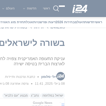
ראשי
חדשות
העולם
ראשי
חדשות
העולם
בחירות 2026
דעות ופרשנויות
אוכל
תחזית מזג האוויר
מ
i24NEWS
תיירות
בשורה לישראלים: י
בשורה לישראלים: 
עניקת התעופה האמריקנית צפויה לח
לארצות הברית בטיסה ישירה
יולי סלומון
כתבת צרכנות ותיירות
■
08 ביולי 2025, 11:41
גרסה אחרונה
08 ביולי 2025, 12:23
■
ישראל במלחמה
נתב"ג
מבצע "עם כלביא"
Google News