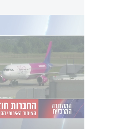
החברות חוזרות לנתב"ג: האיחוד האירופי הסיר
גם חברת התעופה אייר פראנס נחתה 
משמעותית את חוויית הטיסה בכל מחלק
מושבי מיטה במחלקת העסקים, מסכי בידור אי
נזכיר כי בעק
זרות רבות, ביניהן לופטהנזה, אייר פרא
לישראל. עם הפסקת האש והסרת הגבלו
ארקיע וישראייר - חזרו לפעול מיד.
טיסות ש
בחורף הקרוב 42 טיסות שבועיות ישירות ליעדי ארה"ב השונים.