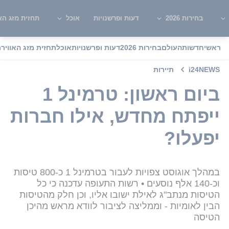
בחירות 2026
דעות ופרשנויות
אוכל
תחזית מזג האו
ראשי
חדשות
העולם
בחירות 2026
דעות ופרשנויות
אוכל
תחזית מזג האוויר
מ
i24NEWS
תיירות
ביום ראשון: טרמינל 1
ייפתח מחדש, אילו חברות
יפעלו?
במהלך אוגוסט צפויות לעבור בטרמינל 1 כ-800 טיסות
וכ-140 אלף נוסעים • רשות התעופה עדכנה כי כל
הטיסות מנתב"ג לאילת ישובו אליו, וכן חלק מהטיסות
הבין לאומיות - וממליצה לציבור לוודא מראש מהיכן
הטיסה