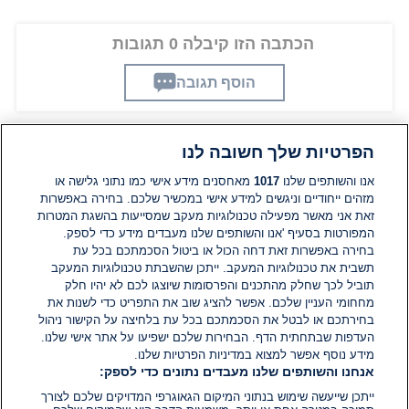
הכתבה הזו קיבלה 0 תגובות
הוסף תגובה
הפרטיות שלך חשובה לנו
תגובות
אנו והשותפים שלנו
1017
מאחסנים מידע אישי כמו נתוני גלישה או
מזהים ייחודיים וניגשים למידע אישי במכשיר שלכם. בחירה באפשרות
זאת אני מאשר מפעילה טכנולוגיות מעקב שמסייעות בהשגת המטרות
אין עדיין תגובות. היה הראשון להגיב
המפורטות בסעיף 'אנו והשותפים שלנו מעבדים מידע כדי לספק.
בחירה באפשרות זאת דחה הכול או ביטול הסכמתכם בכל עת
הוסף תגובה
תשבית את טכנולוגיות המעקב. ייתכן שהשבתת טכנולוגיות המעקב
תוביל לכך שחלק מהתכנים והפרסומות שיוצגו לכם לא יהיו חלק
מחחומי העניין שלכם. אפשר להציג שוב את התפריט כדי לשנות את
בחירתכם או לבטל את הסכמתכם בכל עת בלחיצה על הקישור ניהול
העדפות שבתחתית הדף. הבחירות שלכם ישפיעו על אתר אישי שלנו.
מידע נוסף אפשר למצוא במדיניות הפרטיות שלנו.
אנחנו והשותפים שלנו מעבדים נתונים כדי לספק:
ייתכן שייעשה שימוש בנתוני המיקום הגאוגרפי המדויקים שלכם לצורך