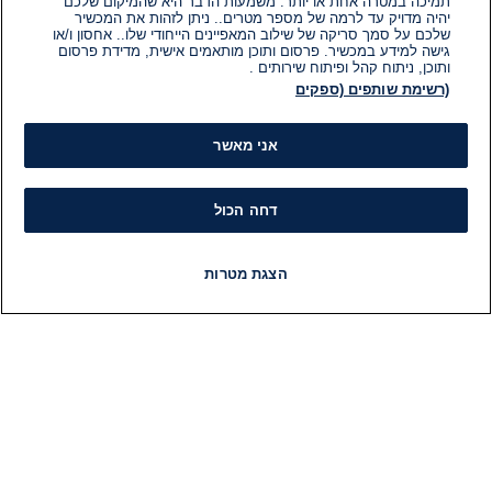
תמיכה במטרה אחת או יותר. משמעות הדבר היא שהמיקום שלכם
יהיה מדויק עד לרמה של מספר מטרים.. ניתן לזהות את המכשיר
שלכם על סמך סריקה של שילוב המאפיינים הייחודי שלו.. אחסון ו/או
גישה למידע במכשיר. פרסום ותוכן מותאמים אישית, מדידת פרסום
ותוכן, ניתוח קהל ופיתוח שירותים .
(רשימת שותפים (ספקים
אני מאשר
דחה הכול
הצגת מטרות
חדשות
פיד חדשות
LIVE
רדיו
תוכניות
מידע
קט
הוועד המנהל של i24NEWS
חד
הטאלנטים של i24NEWS
חד
תוכניות הטלוויזיה של i24NEWS
הע
רדיו בשידור חי
בחיר