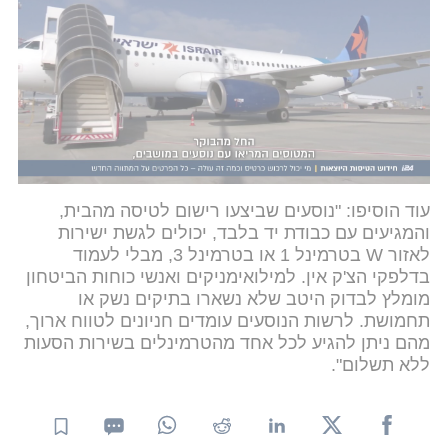
מטעם רשות שדות התעופה נמסר כי "על רקע החזרה
לפעילות של טרמינל 1 והגידול הצפוי בתנועת הנוסעים
בנתב"ג במהלך אוגוסט, ברשות שדות התעופה קוראים
לציבור הנוסעים לבצע רישום לטיסה (צ'ק אין) מהבית,
לוודא קבלת כרטיס עליה למטוס, להגיע לנתב"ג שלוש
שעות בלבד לפני ההמראה ולוודא היטב, ומראש, מאיזה
טרמינל ומאיזו קומה יוצאת הטיסה".
עוד הוסיפו: "נוסעים שביצעו רישום לטיסה מהבית,
והמגיעים עם כבודת יד בלבד, יכולים לגשת ישירות
לאזור W בטרמינל 1 או בטרמינל 3, מבלי לעמוד
בדלפקי הצ'ק אין. למילואימניקים ואנשי כוחות הביטחון
מומלץ לבדוק היטב שלא נשארו בתיקים נשק או
תחמושת. לרשות הנוסעים עומדים חניונים לטווח ארוך,
מהם ניתן להגיע לכל אחד מהטרמינלים בשירות הסעות
ללא תשלום".