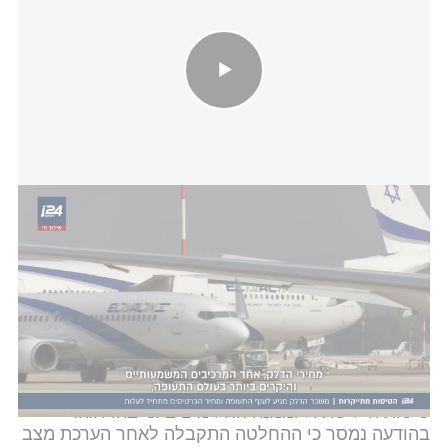
חזרה לשגרה: משבר הדלק ויוקר הטיסות
אנדרש ראדו, ראש מערך התקשורת בוויז אייר, מסר:
"אנו נרגשים לקראת חזרתנו לתל אביב ומצפים לקבל
בברכה את הנוסעים הישראלים לחוויית טיסה נהדרת
במחירים אטרקטיביים וכמובן לחבר את מיליוני
לקוחותינו ברחבי אירופה שיחוו את התרבות המדהימה
שיש לישראל להציע".
כזכור,
קבוצת לופטהנזה
הודיעה החודש כי תחדש את
טיסותיה לישראל וממנה החל מ-1 ביוני בהדרגה.
בהודעה נמסר כי ההחלטה התקבלה לאחר הערכת מצב