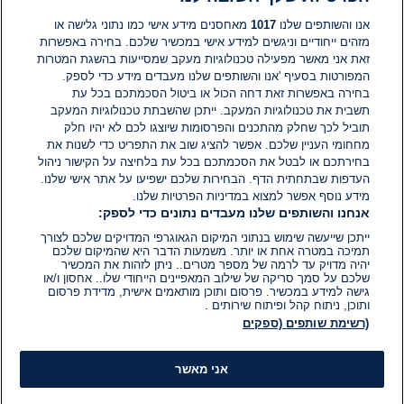
תגובות
אנו והשותפים שלנו
1017
מאחסנים מידע אישי כמו נתוני גלישה או
מזהים ייחודיים וניגשים למידע אישי במכשיר שלכם. בחירה באפשרות
אין עדיין תגובות. היה הראשון להגיב
זאת אני מאשר מפעילה טכנולוגיות מעקב שמסייעות בהשגת המטרות
המפורטות בסעיף 'אנו והשותפים שלנו מעבדים מידע כדי לספק.
בחירה באפשרות זאת דחה הכול או ביטול הסכמתכם בכל עת
הוסף תגובה
תשבית את טכנולוגיות המעקב. ייתכן שהשבתת טכנולוגיות המעקב
תוביל לכך שחלק מהתכנים והפרסומות שיוצגו לכם לא יהיו חלק
מחחומי העניין שלכם. אפשר להציג שוב את התפריט כדי לשנות את
בחירתכם או לבטל את הסכמתכם בכל עת בלחיצה על הקישור ניהול
העדפות שבתחתית הדף. הבחירות שלכם ישפיעו על אתר אישי שלנו.
מידע נוסף אפשר למצוא במדיניות הפרטיות שלנו.
אנחנו והשותפים שלנו מעבדים נתונים כדי לספק:
ייתכן שייעשה שימוש בנתוני המיקום הגאוגרפי המדויקים שלכם לצורך
תמיכה במטרה אחת או יותר. משמעות הדבר היא שהמיקום שלכם
יהיה מדויק עד לרמה של מספר מטרים.. ניתן לזהות את המכשיר
שלכם על סמך סריקה של שילוב המאפיינים הייחודי שלו.. אחסון ו/או
גישה למידע במכשיר. פרסום ותוכן מותאמים אישית, מדידת פרסום
ותוכן, ניתוח קהל ופיתוח שירותים .
(רשימת שותפים (ספקים
אני מאשר