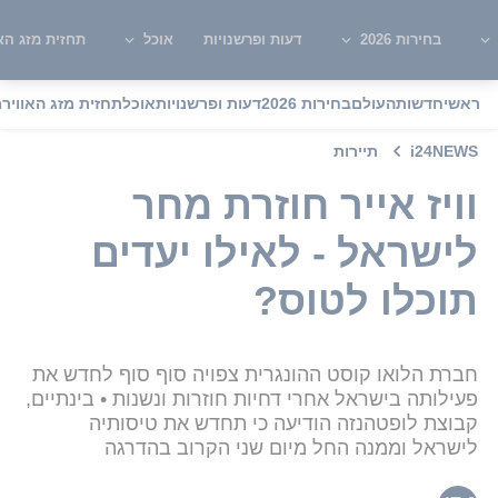
בחירות 2026
דעות ופרשנויות
אוכל
תחזית מזג האו
ראשי
חדשות
העולם
בחירות 2026
דעות ופרשנויות
אוכל
תחזית מזג האוויר
מ
i24NEWS
תיירות
וויז אייר חוזרת מחר
לישראל - לאילו יעדים
תוכלו לטוס?
חברת הלואו קוסט ההונגרית צפויה סוף סוף לחדש את
פעילותה בישראל אחרי דחיות חוזרות ונשנות • בינתיים,
קבוצת לופטהנזה הודיעה כי תחדש את טיסותיה
לישראל וממנה החל מיום שני הקרוב בהדרגה