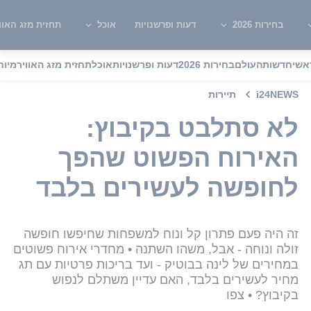
בחירות 2026
דעות ופרשנויות
אוכל
תחזית מזג האוו
אשי
חדשות
העולם
בחירות 2026
דעות ופרשנויות
אוכל
תחזית מזג האוויר
מיוח
i24NEWS
תיירות
לא סתלבט בקיבוץ:
האירוח הפשוט שהפך
לחופשה לעשירים בלבד
זה היה פעם פתרון קל ונוח למשפחות שחיפשו חופשה
זולה ונוחה - אבל, משהו השתנה • מחדרי אירוח פשוטים
במחירים של לינה בבוטיק - ועד בריכות פרטיות עם תג
מחיר לעשירים בלבד, האם עדיין משתלם לנפוש
בקיבוץ? • צפו