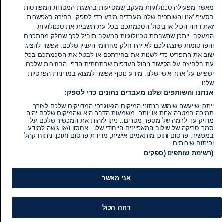
מאשר מפעילה טכנולוגיות מעקב שמסייעות בהשגת המטרות המפורטות
בסעיף 'אנו והשותפים שלנו מעבדים מידע כדי לספק. בחירה באפשרות
זאת דחה הכול או ביטול הסכמתכם בכל עת תשבית את טכנולוגיות
המעקב. ייתכן שהשבתת טכנולוגיות המעקב תוביל לכך שחלק מהתכנים
והפרסומות שיוצגו לכם לא יהיו חלק מחחומי העניין שלכם. אפשר להציג
שוב את התפריט כדי לשנות את בחירתכם או לבטל את הסכמתכם בכל
עת בלחיצה על הקישור ניהול העדפות שבתחתית הדף. הבחירות שלכם
ישפיעו על אתר אישי שלנו. מידע נוסף אפשר למצוא במדיניות הפרטיות
שלנו.
אנחנו והשותפים שלנו מעבדים נתונים כדי לספק:
ייתכן שייעשה שימוש בנתוני המיקום הגאוגרפי המדויקים שלכם לצורך
תמיכה במטרה אחת או יותר. משמעות הדבר היא שהמיקום שלכם יהיה
מדויק עד לרמה של מספר מטרים.. ניתן לזהות את המכשיר שלכם על
סמך סריקה של שילוב המאפיינים הייחודי שלו.. אחסון ו/או גישה למידע
במכשיר. פרסום ותוכן מותאמים אישית, מדידת פרסום ותוכן, ניתוח קהל
ופיתוח שירותים .
(רשימת שותפים (ספקים
אני מאשר
דחה הכול