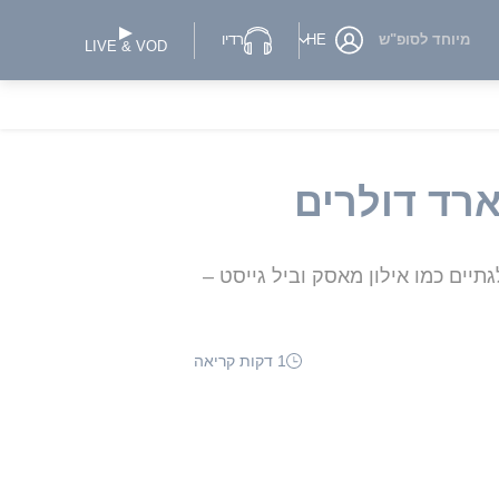
מיוחד לסופ"ש
HE
רדיו
LIVE & VOD
ארד דולרים
יים כמו אילון מאסק וביל גייסט –
1 דקות קריאה