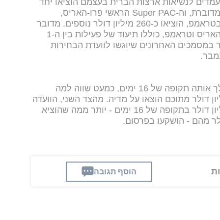
עמדים לנשיאות ארצות הברית בעצמם הוציאו יחד
כ-265 מיליון דולר במהלך התקופה המדוברת, וה-Super PAC הראשי פרו-האריס,
בתוספת ארבעת העיקריים התומכים בטראמפ, הוציאו כ-260 מיליון דולר נוספים. מדובר
בדוחות שסרקו את ההון הפיננסי של האריס וטראמפ, כוללו תיעוד של פעילות בין ה-1
קטובר. מדובר במסמכים האחרונים שיוגשו לוועדת הבחירות
האריס הוציאה 166 מיליון דולר במהלך אותה תקופה של 16 ימים, כמעט שווה למה
ה בכל חודש אוגוסט; 130 מיליון דולר מתוכם הוצאו על מדיה. מהצד השני, הוועדה
הראשית של טראמפ הוציאה 100 מיליון דולר בתקופה של 16 ימים - יותר ממה שהוציא
הוסף תגובה