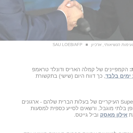
ימות הנשיאותי, ארכיון
SAU LOEB/AFP
:
הקמפיינים של קמלה האריס ודונלד טראמפ
, כך דווח היום (שישי) בתקשורת
מדובר בסכום המשולב עם ה-Super PACs העיקריים של בעלות הברית שלהם - ארגונים
פן בלתי מוגבל, ורשאים לסייע כספית למסעות
מת
אילון מאסק
וביל גייטס.