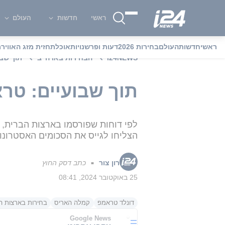
ראשי
חדשות
העולם
ראשי
חדשות
העולם
בחירות 2026
דעות ופרשנויות
אוכל
תחזית מזג האוויר
מ
i24NEWS
הבחירות בארה"ב
תוך שבו
תוך שבועיים: טרא
לפי דוחות שפורסמו בארצות הברית, ה
הצליחו לגייס את הסכומים האסטרונו
רון צור
כתב דסק החוץ
■
25 באוקטובר 2024, 08:41
דונלד טראמפ
קמלה האריס
בחירות בארצות הברי
Google News