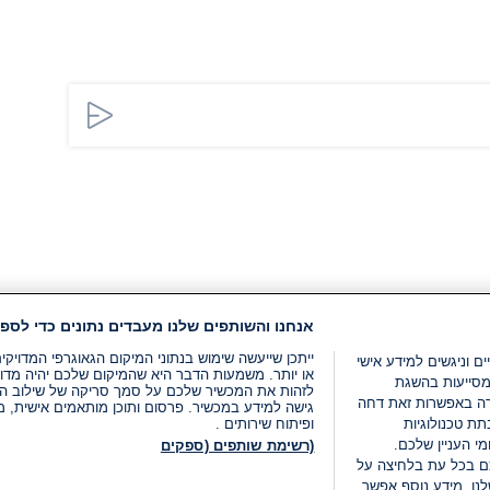
אנחנו והשותפים שלנו מעבדים נתונים כדי לספק
ייתכן שייעשה שימוש בנתוני המיקום הגאוגרפי המדוי
ים וניגשים למידע אישי
או יותר. משמעות הדבר היא שהמיקום שלכם יהיה מדוי
מסייעות בהשגת
לזהות את המכשיר שלכם על סמך סריקה של שילוב המאפי
רה באפשרות זאת דחה
גישה למידע במכשיר. פרסום ותוכן מותאמים אישית, מד
ת טכנולוגיות
ופיתוח שירותים .
י העניין שלכם.
(רשימת שותפים (ספקים
ם בכל עת בלחיצה על
נו. מידע נוסף אפשר