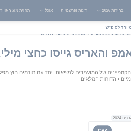
בחירות 2026
דעות ופרשנויות
אוכל
תחזית מזג האוויר
יוחד לסופ"ש
עיים: טראמפ והאריס גייסו כחצי מיליארד דולרים
מפ והאריס גייסו כחצי מילי
קמפיינים של המועמדים לנשיאות, יחד עם תורמים חוץ מפלגת
מיים • הדוחות המלאים
ת 2024
עקבו