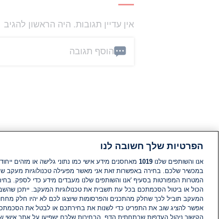
אין עדיין תגובות. היה הראשון להגיב
הוסף תגובה
הפרטיות שלך חשובה לנו
אנו והשותפים שלנו
1019
מאחסנים מידע אישי כמו נתוני גלישה או מזהים ייחודי
במכשיר שלכם. בחירה באפשרות זאת אני מאשר מפעילה טכנולוגיות מעקב ש
המטרות המפורטות בסעיף 'אנו והשותפים שלנו מעבדים מידע כדי לספק. בחי
הכול או ביטול הסכמתכם בכל עת תשבית את טכנולוגיות המעקב. ייתכן שהשבת
המעקב תוביל לכך שחלק מהתכנים והפרסומות שיוצגו לכם לא יהיו חלק מחחומ
אפשר להציג שוב את התפריט כדי לשנות את בחירתכם או לבטל את הסכמתכ
הקישור ניהול העדפות שבתחתית הדף. הבחירות שלכם ישפיעו על אתר אישי של