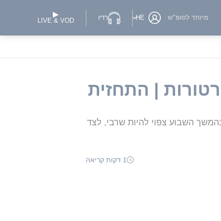
מיוחד לסופ"ש
HE
רדיו
LIVE & VOD
רטורות | התחזית
בהמשך השבוע צפוי להיות שרבי, לצד
1 דקות קריאה