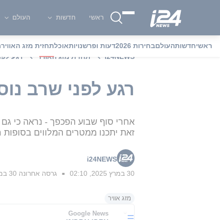
ראשי
חדשות
העולם
ראשי
חדשות
העולם
בחירות 2026
דעות ופרשנויות
אוכל
תחזית מזג האוויר
מ
i24NEWS
תחזית מזג האוויר
רגע לפנ
רגע לפני שרב נוס
אחרי סוף שבוע הפכפך - נראה כי גם 
זאת יתכנו ממטרים המלווים בסופות 
i24NEWS
30 במרץ 2025, 02:10
גרסה אחרונה
30 במרץ 2025, 03:02
■
מזג אוויר
Google News