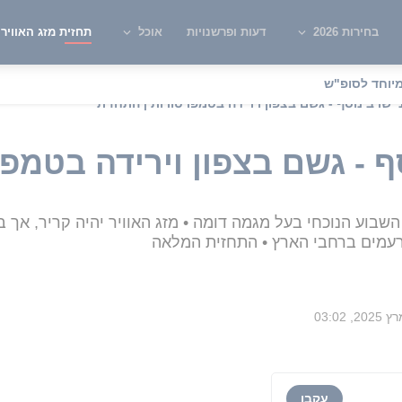
בחירות 2026
דעות ופרשנויות
אוכל
תחזית מזג האוויר
יוחד לסופ"ש
י שרב נוסף - גשם בצפון וירידה בטמפרטורות | התחזית
ף - גשם בצפון וירידה בטמפ
השבוע הנוכחי בעל מגמה דומה • מזג האוויר יהיה קריר, אך 
רעמים ברחבי הארץ • התחזית המלאה
עקבו