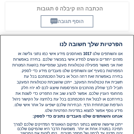
הכתבה הזו קיבלה 0 תגובות
הוסף תגובה
הפרטיות שלך חשובה לנו
תגובות
אנו והשותפים שלנו
1017
מאחסנים מידע אישי כמו נתוני גלישה או
מזהים ייחודיים וניגשים למידע אישי במכשיר שלכם. בחירה באפשרות
זאת אני מאשר מפעילה טכנולוגיות מעקב שמסייעות בהשגת המטרות
אין עדיין תגובות. היה הראשון להגיב
המפורטות בסעיף 'אנו והשותפים שלנו מעבדים מידע כדי לספק.
בחירה באפשרות זאת דחה הכול או ביטול הסכמתכם בכל עת
הוסף תגובה
תשבית את טכנולוגיות המעקב. ייתכן שהשבתת טכנולוגיות המעקב
תוביל לכך שחלק מהתכנים והפרסומות שיוצגו לכם לא יהיו חלק
מחחומי העניין שלכם. אפשר להציג שוב את התפריט כדי לשנות את
בחירתכם או לבטל את הסכמתכם בכל עת בלחיצה על הקישור ניהול
העדפות שבתחתית הדף. הבחירות שלכם ישפיעו על אתר אישי שלנו.
מידע נוסף אפשר למצוא במדיניות הפרטיות שלנו.
אנחנו והשותפים שלנו מעבדים נתונים כדי לספק:
ייתכן שייעשה שימוש בנתוני המיקום הגאוגרפי המדויקים שלכם לצורך
תמיכה במטרה אחת או יותר. משמעות הדבר היא שהמיקום שלכם
יהיה מדויק עד לרמה של מספר מטרים.. ניתן לזהות את המכשיר