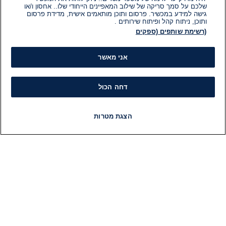
שלכם על סמך סריקה של שילוב המאפיינים הייחודי שלו.. אחסון ו/או
גישה למידע במכשיר. פרסום ותוכן מותאמים אישית, מדידת פרסום
ותוכן, ניתוח קהל ופיתוח שירותים .
(רשימת שותפים (ספקים
אני מאשר
דחה הכול
הצגת מטרות
חדשות
פיד חדשות
LIVE
רדיו
תוכניות
מידע
קט
הוועד המנהל של i24NEWS
חד
הטאלנטים של i24NEWS
חד
תוכניות הטלוויזיה של i24NEWS
הע
רדיו בשידור חי
בחיר
דרושים
דעו