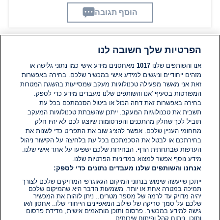
הוסף תגובה
הפרטיות שלך חשובה לנו
תגובות
אנו והשותפים שלנו
1017
מאחסנים מידע אישי כמו נתוני גלישה או
מזהים ייחודיים וניגשים למידע אישי במכשיר שלכם. בחירה באפשרות
זאת אני מאשר מפעילה טכנולוגיות מעקב שמסייעות בהשגת המטרות
אין עדיין תגובות. היה הראשון להגיב
המפורטות בסעיף 'אנו והשותפים שלנו מעבדים מידע כדי לספק.
בחירה באפשרות זאת דחה הכול או ביטול הסכמתכם בכל עת
הוסף תגובה
תשבית את טכנולוגיות המעקב. ייתכן שהשבתת טכנולוגיות המעקב
תוביל לכך שחלק מהתכנים והפרסומות שיוצגו לכם לא יהיו חלק
מחחומי העניין שלכם. אפשר להציג שוב את התפריט כדי לשנות את
בחירתכם או לבטל את הסכמתכם בכל עת בלחיצה על הקישור ניהול
העדפות שבתחתית הדף. הבחירות שלכם ישפיעו על אתר אישי שלנו.
מידע נוסף אפשר למצוא במדיניות הפרטיות שלנו.
אנחנו והשותפים שלנו מעבדים נתונים כדי לספק:
ייתכן שייעשה שימוש בנתוני המיקום הגאוגרפי המדויקים שלכם לצורך
תמיכה במטרה אחת או יותר. משמעות הדבר היא שהמיקום שלכם
יהיה מדויק עד לרמה של מספר מטרים.. ניתן לזהות את המכשיר
שלכם על סמך סריקה של שילוב המאפיינים הייחודי שלו.. אחסון ו/או
גישה למידע במכשיר. פרסום ותוכן מותאמים אישית, מדידת פרסום
ותוכן, ניתוח קהל ופיתוח שירותים .