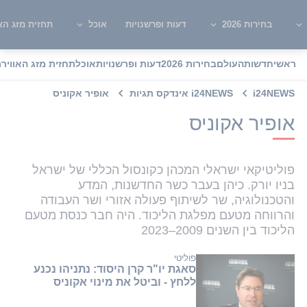
בחירות 2026
דעות ופרשנויות
אוכל
תחזית מזג האו
ראשי
חדשות
העולם
בחירות 2026
דעות ופרשנויות
אוכל
תחזית מזג האוויר
מ
i24NEWS
i24NEWS אינדקס תגיות
אופיר אקוניס
אופיר אקוניס
פוליטיקאי ישראלי המכהן כקונסול הכללי של ישראל
בניו יורק. כיהן בעבר כשר החדשנות, המדע
והטכנולוגיה, שר לשיתוף פעולה אזורי ושר העבודה
והרווחה מטעם מפלגת הליכוד. היה חבר כנסת מטעם
הליכוד בין השנים 2009–2023
פוליטי
סאגת יו"ר קרן היסוד: נתניהו נכנע
ללחץ - וביטל את מינוי אקוניס