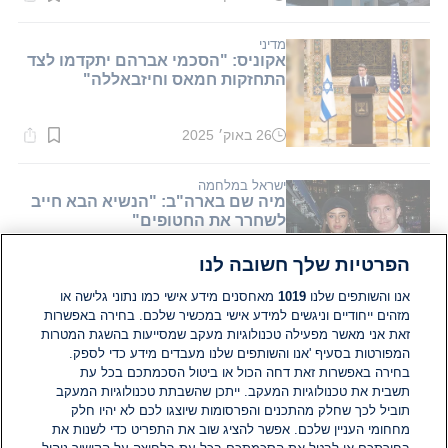
זמן
קריאה:
2
דקות.
מדיני
אקוניס: "הסכמי אברהם יתקדמו לצד
התחזקות חמאס וחיזבאללה"
26 באוק׳ 2025
זמן
קריאה:
1
דקות.
ישראל במלחמה
מיה שם בארה"ב: "הנשיא הבא חייב
לשחרר את החטופים"
הפרטיות שלך חשובה לנו
05 בנוב׳ 2024
זמן
קריאה:
אנו והשותפים שלנו
1019
מאחסנים מידע אישי כמו נתוני גלישה או
1
מזהים ייחודיים וניגשים למידע אישי במכשיר שלכם. בחירה באפשרות
דקות.
ארצות הברית וקנדה
זאת אני מאשר מפעילה טכנולוגיות מעקב שמסייעות בהשגת המטרות
קונסול ישראל בניו יורק, אופיר אקוניס
המפורטות בסעיף 'אנו והשותפים שלנו מעבדים מידע כדי לספק.
בטקס יום הזיכרון: "סומכים רק על
בחירה באפשרות זאת דחה הכול או ביטול הסכמתכם בכל עת
עצמנו"
תשבית את טכנולוגיות המעקב. ייתכן שהשבתת טכנולוגיות המעקב
תוביל לכך שחלק מהתכנים והפרסומות שיוצגו לכם לא יהיו חלק
13 במאי 2024
זמן
מחחומי העניין שלכם. אפשר להציג שוב את התפריט כדי לשנות את
קריאה: