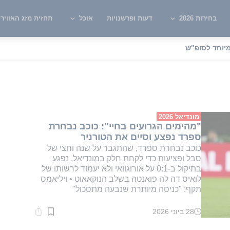
בחירות 2026
דעות ופרשנויות
אוכל
תחזית מזג האוויר
יוחד לסופ"ש
ורוגוואי
מונדיאל 2026
"מהימים הגרועים בחיי": כוכב נבחרת
ספרד נפצע וסיים את הטורניר
כוכב נבחרת ספרד, שהתגבר על שנה וחצי של
סבל ופציעות כדי לקחת חלק במונדיאל, נפגע
בתיקול ב-0:1 על אורוגוואי ולא יעמוד לרשותו של
לואיס דה לה פואנטה בשלב הנוקאאוט • ויליאמס
תקף: "כניסה מיותרת שנבעה מתסכול"
28 ביוני 2026
זמן
קריאה:
2