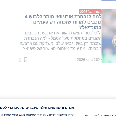
קריאה:
1
דקות.
מונדיאל 2026
למה לנבחרת אורוגוואי מותר ללבוש 4
כוכבים למרות שזכתה רק פעמיים
במונדיאל?
ה"סלסטה" הציגו לראווה את ארבעת הכוכבים
השנויים במחלוקת מעל הסמל • למה הנבחרת
שזכתה רק בשני גביעי עולם, משחקת עם ארבעה
כוכבים? ומה עומד מאחורי האישור של פיפ"א?
16 ביוני 2026
זמן
קריאה:
1
דקות.
אנחנו והשותפים שלנו מעבדים נתונים כדי לספק
ייתכן שייעשה שימוש בנתוני המיקום הגאוגרפי המדוי
ים וניגשים למידע אישי