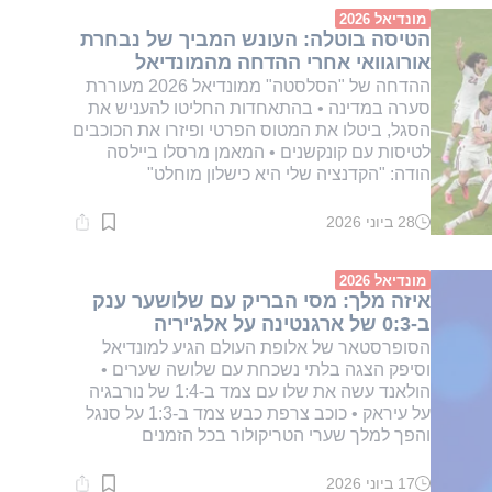
דקות.
מונדיאל 2026
הטיסה בוטלה: העונש המביך של נבחרת
אורוגוואי אחרי ההדחה מהמונדיאל
ההדחה של "הסלסטה" ממונדיאל 2026 מעוררת
סערה במדינה • בהתאחדות החליטו להעניש את
הסגל, ביטלו את המטוס הפרטי ופיזרו את הכוכבים
לטיסות עם קונקשנים • המאמן מרסלו ביילסה
הודה: "הקדנציה שלי היא כישלון מוחלט"
28 ביוני 2026
זמן
קריאה:
1
דקות.
מונדיאל 2026
איזה מלך: מסי הבריק עם שלושער ענק
ב-0:3 של ארגנטינה על אלג'יריה
הסופרסטאר של אלופת העולם הגיע למונדיאל
וסיפק הצגה בלתי נשכחת עם שלושה שערים •
הולאנד עשה את שלו עם צמד ב-1:4 של נורבגיה
על עיראק • כוכב צרפת כבש צמד ב-1:3 על סנגל
והפך למלך שערי הטריקולור בכל הזמנים
17 ביוני 2026
זמן