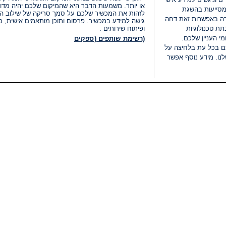
או יותר. משמעות הדבר היא שהמיקום שלכם יהיה מדוי
מסייעות בהשגת
לזהות את המכשיר שלכם על סמך סריקה של שילוב המאפי
רה באפשרות זאת דחה
גישה למידע במכשיר. פרסום ותוכן מותאמים אישית, מד
ת טכנולוגיות
ופיתוח שירותים .
י העניין שלכם.
(רשימת שותפים (ספקים
ם בכל עת בלחיצה על
נו. מידע נוסף אפשר
LIVE
קטגוריות
משפטי
חדשות מתפרצות
תנאי שימוש
חדשות
מדיניות פרטיות
העולם
תנאי פרסום ותנאי מכירות
בחירות 2026
הצהרת נגישות
דעות ופרשנויות
נהל העדפות
אוכל
רשימת עוגיות
תחזית מזג האוויר
מיוחד לסופ"ש