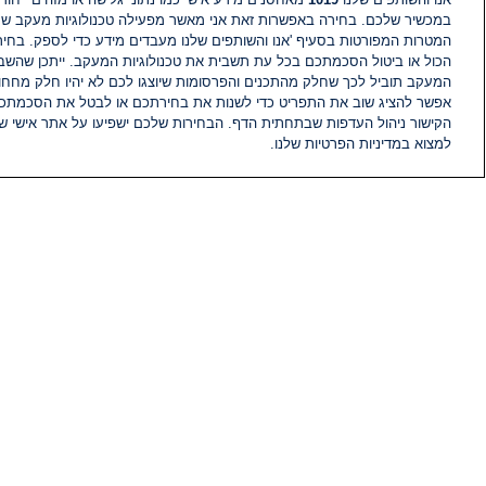
במכשיר שלכם. בחירה באפשרות זאת אני מאשר מפעילה טכנולוגיות מעקב ש
המטרות המפורטות בסעיף 'אנו והשותפים שלנו מעבדים מידע כדי לספק. בחי
הכול או ביטול הסכמתכם בכל עת תשבית את טכנולוגיות המעקב. ייתכן שהשבת
המעקב תוביל לכך שחלק מהתכנים והפרסומות שיוצגו לכם לא יהיו חלק מחחומ
אפשר להציג שוב את התפריט כדי לשנות את בחירתכם או לבטל את הסכמתכ
הקישור ניהול העדפות שבתחתית הדף. הבחירות שלכם ישפיעו על אתר אישי של
למצוא במדיניות הפרטיות שלנו.
חדשות
פיד חדשות
מידע
הוועד המנהל של i24NEWS
הטאלנטים של i24NEWS
תוכניות הטלוויזיה של i24NEWS
רדיו בשידור חי
דרושים
צור קשר
מפת אתר