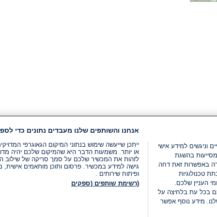
קריאה:
1
דקות.
אנחנו והשותפים שלנו מעבדים נתונים כדי לספק
ייתכן שייעשה שימוש בנתוני המיקום הגאוגרפי המדוי
ים וניגשים למידע אישי
או יותר. משמעות הדבר היא שהמיקום שלכם יהיה מדוי
מסייעות בהשגת
לזהות את המכשיר שלכם על סמך סריקה של שילוב המאפי
רה באפשרות זאת דחה
גישה למידע במכשיר. פרסום ותוכן מותאמים אישית, מד
ת טכנולוגיות
ופיתוח שירותים .
י העניין שלכם.
(רשימת שותפים (ספקים
ם בכל עת בלחיצה על
נו. מידע נוסף אפשר