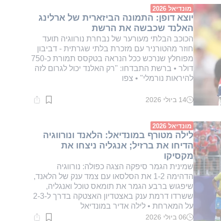
דקות.
מונדיאל 2026
יוצא דופן: התמונה הביזארית של ארלינג
האלנד שכבשה את הרשת
הכוכב הבלתי מעורער של נבחרת נורווגיה תועד
חוזר מהטורניר עם מזכרת בלתי שגרתית - דביבון
מפוחלץ שנרכש ככל הנראה בטקסס תמורת כ-750
דולר • ברשת התבדחו: "רק האלנד יכול לגרום לזה
להיראות נורמלי" • צפו
14 ביולי 2026
זמן
קריאה:
2
דקות.
מונדיאל 2026
לילה מטורף במונדיאל: הלאנד ונורווגיה
הדיחו את ברזיל; אנגליה ניצחו את
מקסיקו
שמינית הגמר סיפקה הצגה כפולה: נורווגיה
הדהימה 1-2 את הסלסאו עם צמד ענק של הלאנד,
שיפגוש ברבע הגמר את תומאס טוכל ואנגליה,
ששרדו דרמת ענק באצטדיון האצטקה בדרך ל-2-3
על המארחת • לילה אדיר במונדיאל
06 ביולי 2026
זמן