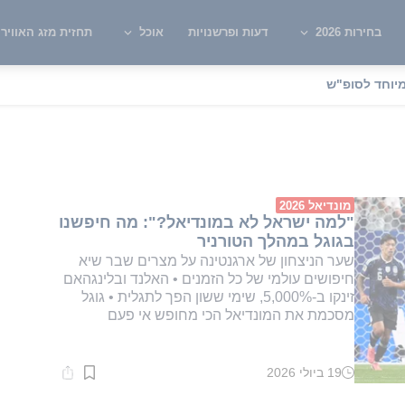
בחירות 2026
דעות ופרשנויות
אוכל
תחזית מזג האוויר
יוחד לסופ"ש
רלינג הלאנד
מונדיאל 2026
"למה ישראל לא במונדיאל?": מה חיפשנו
בגוגל במהלך הטורניר
שער הניצחון של ארגנטינה על מצרים שבר שיא
חיפושים עולמי של כל הזמנים • האלנד ובלינגהאם
זינקו ב-5,000%, שימי ששון הפך לתגלית • גוגל
מסכמת את המונדיאל הכי מחופש אי פעם
19 ביולי 2026
זמן
קריאה:
2