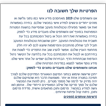
קריאה:
1
דקות.
הבחירות בארה"ב
הפרטיות שלך חשובה לנו
במקום פיט הגסת': זה שר ההגנה
שבחר דונלד טראמפ
אנו והשותפים שלנו
1019
מאחסנים מידע אישי כמו נתוני גלישה או
מזהים ייחודיים וניגשים למידע אישי במכשיר שלכם. בחירה באפשרות
זאת אני מאשר מפעילה טכנולוגיות מעקב שמסייעות בהשגת המטרות
04 בדצמ׳ 2024
זמן
המפורטות בסעיף 'אנו והשותפים שלנו מעבדים מידע כדי לספק.
קריאה:
בחירה באפשרות זאת דחה הכול או ביטול הסכמתכם בכל עת
1
תשבית את טכנולוגיות המעקב. ייתכן שהשבתת טכנולוגיות המעקב
דקות.
הבחירות בארה"ב
לא רק טענות להטרדה: המועמד של
תוביל לכך שחלק מהתכנים והפרסומות שיוצגו לכם לא יהיו חלק
טראמפ לשר ההגנה מסתבך
מחחומי העניין שלכם. אפשר להציג שוב את התפריט כדי לשנות את
בחירתכם או לבטל את הסכמתכם בכל עת בלחיצה על הקישור ניהול
העדפות שבתחתית הדף. הבחירות שלכם ישפיעו על אתר אישי שלנו.
04 בדצמ׳ 2024
מידע נוסף אפשר למצוא במדיניות הפרטיות שלנו.
זמן
אנחנו והשותפים שלנו מעבדים נתונים כדי לספק:
קריאה:
1
ייתכן שייעשה שימוש בנתוני המיקום הגאוגרפי המדויקים שלכם לצורך
דקות.
ארצות הברית וקנדה
תמיכה במטרה אחת או יותר. משמעות הדבר היא שהמיקום שלכם
הנשיא ביידן העניק חנינה לבנו,
יהיה מדויק עד לרמה של מספר מטרים.. ניתן לזהות את המכשיר
שהואשם בעבירות נשק
שלכם על סמך סריקה של שילוב המאפיינים הייחודי שלו.. אחסון ו/או
גישה למידע במכשיר. פרסום ותוכן מותאמים אישית, מדידת פרסום
ותוכן, ניתוח קהל ופיתוח שירותים .
02 בדצמ׳ 2024
(רשימת שותפים (ספקים
זמן
קריאה:
1