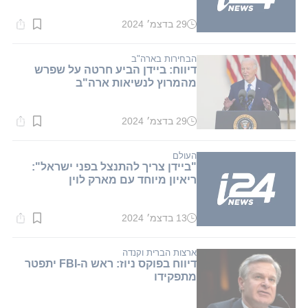
29 בדצמ׳ 2024
זמן
קריאה:
1
דקות.
הבחירות בארה"ב
דיווח: ביידן הביע חרטה על שפרש
מהמרוץ לנשיאות ארה"ב
29 בדצמ׳ 2024
זמן
קריאה:
1
דקות.
העולם
"ביידן צריך להתנצל בפני ישראל":
ריאיון מיוחד עם מארק לוין
13 בדצמ׳ 2024
זמן
קריאה:
1
דקות.
ארצות הברית וקנדה
דיווח בפוקס ניוז: ראש ה-FBI יתפטר
מתפקידו