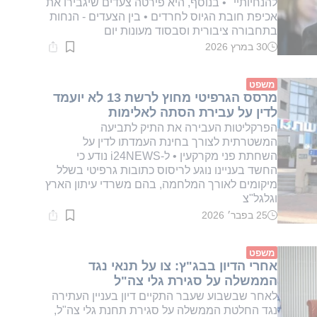
להנחיותיי" • בנוסף, היא פירטה צעדים שיגבירו את
אכיפת חובת הגיוס לחרדים • בין הצעדים - הנחות
בתחבורה ציבורית וסבסוד מעונות יום
30 במרץ 2026
זמן
קריאה:
1
דקות.
משפט
מרסס הגרפיטי מחוץ לרשת 13 לא יועמד
לדין על עבירת הסתה לאלימות
הפרקליטות העבירה את התיק לתביעה
המשטרתית לצורך בחינת העמדתו לדין על
השחתת פני מקרקעין • ל-i24NEWS נודע כי
החשד בעניינו נוגע לריסוס כתובות גרפיטי בשלל
מיקומים לאורך המלחמה, בהם משרדי עיתון הארץ
וגלגל"צ
25 בפבר׳ 2026
זמן
קריאה:
1
דקות.
משפט
אחרי הדיון בבג"ץ: צו על תנאי נגד
הממשלה על סגירת גלי צה"ל
לאחר שבשבוע שעבר התקיים דיון בעניין העתירה
נגד החלטת הממשלה על סגירת תחנת גלי צה"ל,