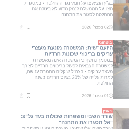
בג"ץ הוציא צו על תנאי נגד ההחלטה • במסגרת
הצו, על הממשלה לנמק מדוע לא ביטלה את
ההחלטה לסגור את התחנה
02 בפבר׳ 2026
זמן
קריאה:
1
דקות.
ביטחוני
היועמ"שית: המשטרה מונעת מעצרי
עריקים בריכוזי שכונות חרדיות
במסמך נחשף כי המשטרה אינה מאפשרת
למשטרה הצבאית לפעול בריכוזים חרדיים לצורך
מעצר עריקים • בצה"ל שוקלים החמרת ענישה,
למרות עלייה של 20% בגיוס חרדים בשנה
החולפת
01 בפבר׳ 2026
זמן
קריאה:
1
דקות.
בארץ
שורד השבי ומשפחות שכולות בעד גל"צ:
"אל תסגרו את התחנה"
שורד השבי אלי שרעבי, משרתים ונציגי משפחות