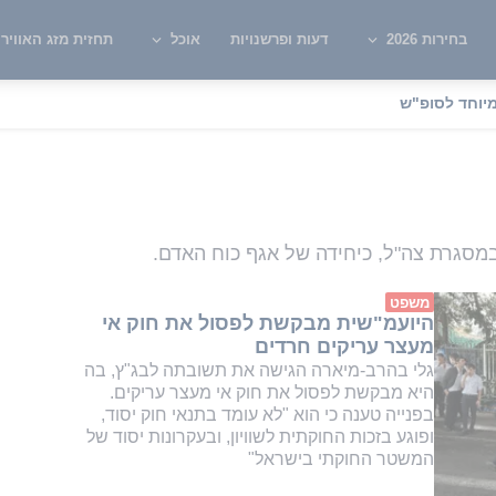
בחירות 2026
דעות ופרשנויות
אוכל
תחזית מזג האוויר
יוחד לסופ"ש
לי צה"ל
מסגרת צה"ל, כיחידה של אגף כוח האדם.
משפט
היועמ"שית מבקשת לפסול את חוק אי
מעצר עריקים חרדים
גלי בהרב-מיארה הגישה את תשובתה לבג"ץ, בה
היא מבקשת לפסול את חוק אי מעצר עריקים.
בפנייה טענה כי הוא "לא עומד בתנאי חוק יסוד,
ופוגע בזכות החוקתית לשוויון, ובעקרונות יסוד של
המשטר החוקתי בישראל"