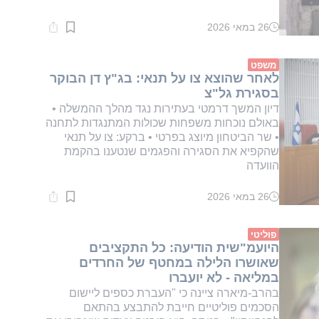
26 במאי 2026
זמן
קריאה:
1
דקות.
משפט
לאחר שהוצא צו על תנאי: בג"ץ דן הבוקר
בסגירת גל"צ
דיון המשך דרמטי בעתירות נגד מהלך ההמשלה •
באולם נוכחות משפחות שכולות המתנגדות לתחנה
• שר הביטחון מיוצג בפרטי • ברקע: צו על תנאי
שהקפיא את הסגירה והפגמים שנטענו בהקמת
הוועדה
26 במאי 2026
זמן
קריאה:
1
דקות.
פוליטי
היועמ"שית הודיעה: כל התקציבים
שאושרו הלילה במחטף של החרדים
במליאה - לא יועברו
בהרב-מיארה ציינה כי "העברת כספים ליישום
הסכמים פוליטיים חייבת להתבצע בהתאם