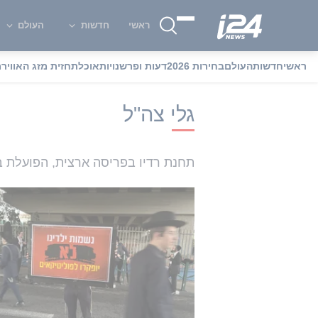
ראשי
חדשות
העולם
ראשי
חדשות
העולם
בחירות 2026
דעות ופרשנויות
אוכל
תחזית מזג האוויר
מ
i24NEWS
i24NEWS אינדקס תגיות
ג
גלי צה"ל
תחנת רדיו בפריסה ארצית, הפועלת ב