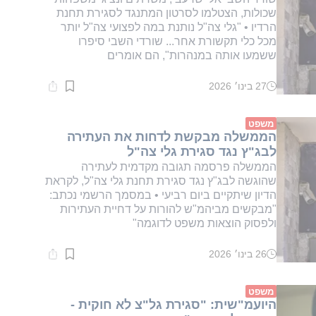
שכולות, הצטלמו לסרטון המתנגד לסגירת תחנת
הרדיו • "גלי צה"ל נותנת במה לפצועי צה"ל יותר
מכל כלי תקשורת אחר... שורדי השבי סיפרו
ששמעו אותה במנהרות", הם אומרים
27 בינו׳ 2026
זמן
קריאה:
1
דקות.
משפט
הממשלה מבקשת לדחות את העתירה
לבג"ץ נגד סגירת גלי צה"ל
הממשלה פרסמה תגובה מקדמית לעתירה
שהוגשה לבג"ץ נגד סגירת תחנת גלי צה"ל, לקראת
הדיון שיתקיים ביום רביעי • במסמך הרשמי נכתב:
"מבקשים מביהמ"ש להורות על דחיית העתירות
ולפסוק הוצאות משפט לדוגמה"
26 בינו׳ 2026
זמן
קריאה:
1
דקות.
משפט
היועמ"שית: "סגירת גל"צ לא חוקית -