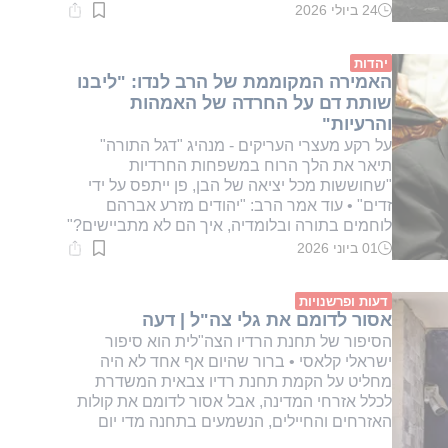
24 ביולי 2026
זמן
קריאה:
1
דקות.
יהדות
האמירה המקוממת של הרב לנדו: "ליבנו
שותת דם על החרדה של האמהות
והרעיות"
על רקע מעצרי העריקים - מנהיג "דגל התורה"
תיאר את הלך הרוח במשפחות החרדיות
"שחוששות מכל יציאה של הבן, פן ייתפס על ידי
זדים" • עוד אמר הרב: "יהודים מזרע אברהם
לוחמים בתורה ובלומדיה, איך הם לא מתביישים?"
01 ביוני 2026
זמן
קריאה:
1
דקות.
דעות ופרשנויות
אסור לדומם את גלי צה"ל | דעה
הסיפור של תחנת הרדיו הצה"לית הוא סיפור
ישראלי קלאסי • ברור שהיום אף אחד לא היה
מחליט על הקמת תחנת רדיו צבאית המשדרת
לכלל אזרחי המדינה, אבל אסור לדומם את קולות
האזרחים והחיילים, הנשמעים בתחנה מדי יום