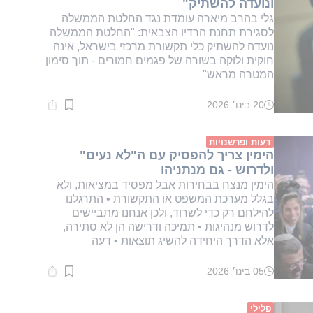
ונועדה להשתיק"
גלי בהרב מיארה עומדת נגד החלטת הממשלה
לסגירת תחנת הרדיו הצבאית: "החלטת הממשלה
נועדה להשתיק כלי תקשורת מרכזי בישראל, אינה
חוקית ולוקה בשורה של פגמים חמורים - תוך סימון
המטרה מראש"
20 בינו׳ 2026
זמן
קריאה:
1
דקות.
דעות ופרשנויות
הימין צריך להפסיק עם ה"לא נעים"
ולדרוש - גם מנתניהו
הימין מנצח בבחירות אבל מפסיד במציאות, ולא
בגלל מערכת המשפט או התקשורת • התרגלנו
להילחם רק כדי לשרוד, ולכן אנחנו מתביישים
לדרוש מנהיגות • תמיכה ודרישה הן לא סתירה,
אלא הדרך היחידה להשיג תוצאות • דעה
05 בינו׳ 2026
זמן
קריאה:
1
דקות.
פלילי