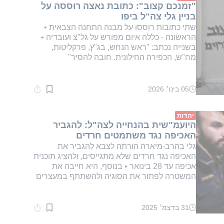
"זמנכם קצוב": כתובת נאצה רוססה על
בניין גלי צה"ל ביפו
שתי כתובות רוססו על מבנה התחנה הצבאית •
הראשונה - כללה איום מפורש על גל"צ ועובדיה •
בשנייה נכתב: "ראש הנחש, בג"ץ, פרקליטות,
מח"ש, הכפירה החילונית. חובה להסיר"
05 בינו׳ 2026
זמן
קריאה:
1
דקות.
יהדות
היועמ"שית בהנחייה לצה"ל: להגביר
האכיפה נגד משתמטים חרדים
גלי בהרב-מיארה הורתה לצבא להגביר את
האכיפה נגד חרדים שלא מתגייסים, ו⁠להציג תוכנית
אכיפה עד 28 בינואר • בנוסף, היא חייבה את
המשטרה לפתור את הסוגיה ולהשתתף במעצרים
31 בדצמ׳ 2025
זמן
קריאה: