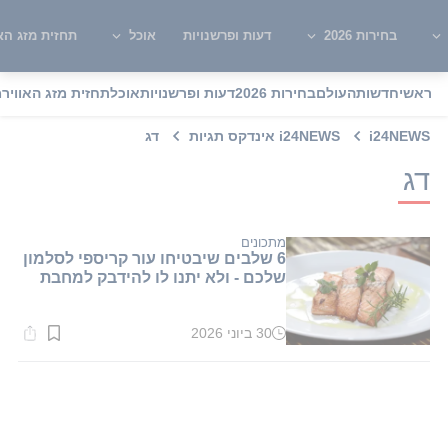
בחירות 2026
דעות ופרשנויות
אוכל
תחזית מזג האו
ראשי
חדשות
העולם
בחירות 2026
דעות ופרשנויות
אוכל
תחזית מזג האוויר
מ
i24NEWS
i24NEWS אינדקס תגיות
דג
דג
מתכונים
6 שלבים שיבטיחו עור קריספי לסלמון
שלכם - ולא יתנו לו להידבק למחבת
30 ביוני 2026
זמן
קריאה:
2
דקות.