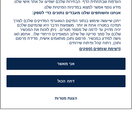
העדפות שבתחתית הדף. הבחירות שלכם ישפיעו על אתר אישי שלנו.
מידע נוסף אפשר למצוא במדיניות הפרטיות שלנו.
אנחנו והשותפים שלנו מעבדים נתונים כדי לספק:
ייתכן שייעשה שימוש בנתוני המיקום הגאוגרפי המדויקים שלכם לצורך
תמיכה במטרה אחת או יותר. משמעות הדבר היא שהמיקום שלכם
יהיה מדויק עד לרמה של מספר מטרים.. ניתן לזהות את המכשיר
שלכם על סמך סריקה של שילוב המאפיינים הייחודי שלו.. אחסון ו/או
גישה למידע במכשיר. פרסום ותוכן מותאמים אישית, מדידת פרסום
ותוכן, ניתוח קהל ופיתוח שירותים .
(רשימת שותפים (ספקים
אני מאשר
דחה הכול
הצגת מטרות
חדשות
פיד חדשות
LIVE
רדיו
תוכניות
מידע
קט