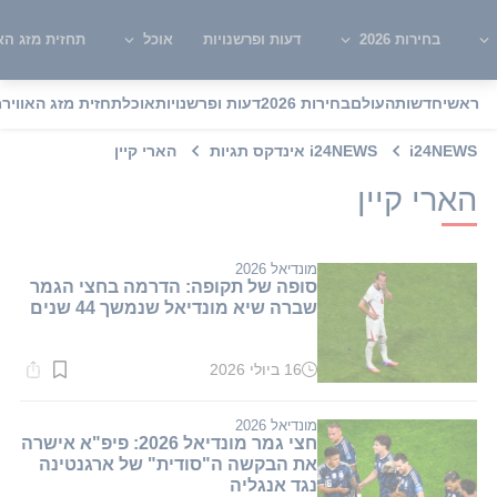
בחירות 2026
דעות ופרשנויות
אוכל
תחזית מזג האו
ראשי
חדשות
העולם
בחירות 2026
דעות ופרשנויות
אוכל
תחזית מזג האוויר
מ
i24NEWS
i24NEWS אינדקס תגיות
הארי קיין
הארי קיין
מונדיאל 2026
סופה של תקופה: הדרמה בחצי הגמר
שברה שיא מונדיאל שנמשך 44 שנים
16 ביולי 2026
זמן
קריאה:
2
דקות.
מונדיאל 2026
חצי גמר מונדיאל 2026: פיפ"א אישרה
את הבקשה ה"סודית" של ארגנטינה
נגד אנגליה