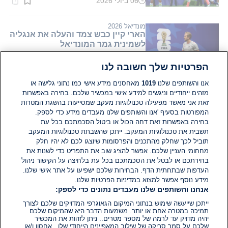
06 ביולי 2026
זמן
קריאה:
1
דקות.
מונדיאל 2026
הארי קיין כבש צמד והעלה את אנגליה
לשמינית גמר המונדיאל
הפרטיות שלך חשובה לנו
02 ביולי 2026
זמן
קריאה:
אנו והשותפים שלנו
1019
מאחסנים מידע אישי כמו נתוני גלישה או
2
מזהים ייחודיים וניגשים למידע אישי במכשיר שלכם. בחירה באפשרות
דקות.
מונדיאל 2026
זאת אני מאשר מפעילה טכנולוגיות מעקב שמסייעות בהשגת המטרות
חולה על קאנטרי: הארי קיין משגע את
המפורטות בסעיף 'אנו והשותפים שלנו מעבדים מידע כדי לספק.
האנגלים מחוץ למגרש
בחירה באפשרות זאת דחה הכול או ביטול הסכמתכם בכל עת
תשבית את טכנולוגיות המעקב. ייתכן שהשבתת טכנולוגיות המעקב
תוביל לכך שחלק מהתכנים והפרסומות שיוצגו לכם לא יהיו חלק
21 ביוני 2026
זמן
מחחומי העניין שלכם. אפשר להציג שוב את התפריט כדי לשנות את
קריאה:
בחירתכם או לבטל את הסכמתכם בכל עת בלחיצה על הקישור ניהול
2
דקות.
העדפות שבתחתית הדף. הבחירות שלכם ישפיעו על אתר אישי שלנו.
מידע נוסף אפשר למצוא במדיניות הפרטיות שלנו.
אנחנו והשותפים שלנו מעבדים נתונים כדי לספק:
ייתכן שייעשה שימוש בנתוני המיקום הגאוגרפי המדויקים שלכם לצורך
תמיכה במטרה אחת או יותר. משמעות הדבר היא שהמיקום שלכם
יהיה מדויק עד לרמה של מספר מטרים.. ניתן לזהות את המכשיר
שלכם על סמך סריקה של שילוב המאפיינים הייחודי שלו.. אחסון ו/או