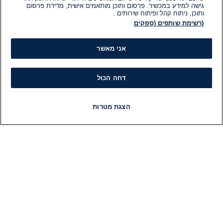
גישה למידע במכשיר. פרסום ותוכן מותאמים אישית, מדידת פרסום
ותוכן, ניתוח קהל ופיתוח שירותים .
(רשימת שותפים (ספקים
אני מאשר
דחה הכול
הצגת מטרות
חדשות
פיד חדשות
LIVE
רדיו
תוכניות
מידע
קט
הוועד המנהל של i24NEWS
חד
הטאלנטים של i24NEWS
חד
תוכניות הטלוויזיה של i24NEWS
הע
רדיו בשידור חי
בחיר
דרושים
דעו
צור קשר
או