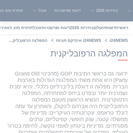
בחירות 2026
דעות ופרשנויות
אוכל
תחזית מזג האו
ראשי
חדשות
העולם
בחירות 2026
דעות ופרשנויות
אוכל
תחזית מזג האוויר
מ
i24NEWS
i24NEWS אינדקס תגיות
המפלגה הרפובליקנית
המפלגה הרפובליקנית
ידועה גם בראשי התיבות GOP (מהכינוי Grand Old
Party) היא אחת משתי המפלגות הגדולות בארצות
הברית. מפלגה זו דוגלת בליברליזם כלכלי, והיא ימנית
ושמרנית יותר ובפרט ביחס למתחרתה, המפלגה
הדמוקרטית. הנשיא הראשון מטעם המפלגה
הרפובליקנית היה אברהם לינקולן, והאחרון עד עתה
דונלד טראמפ. עקרונותיה העיקריים: מדיניות של
ממשלה קטנה, שוק חופשי, קפיטליזם, ערכים
מסורתיים, מדיניות ביטחון לאומי נוקשה, לחימה בטרור
העולמי, הפרטה של שירותים ממשלתיים ושמרנות