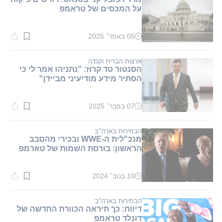
על המכסים של טראמפ
05 באפר׳ 2025
זמן
קריאה:
1
דקות.
ארצות הברית וקנדה
הסנטור טד קרוז: "נתניהו אמר לי כי
הסתיר מידע מודיעיני מביידן"
07 בפבר׳ 2025
זמן
קריאה:
1
דקות.
הבחירות בארה"ב
מנכ"לית ה-WWE ובכירי מהסבב
הראשון: בורסת השמות של טארמפ
10 בנוב׳ 2024
זמן
קריאה:
1
דקות.
הבחירות בארה"ב
דיווח: כך תיראה הכוורת החדשה של
דונלד טראמפ