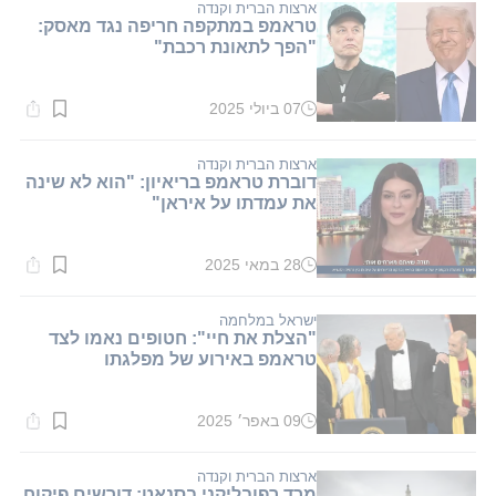
דקות.
ארצות הברית וקנדה
טראמפ במתקפה חריפה נגד מאסק:
"הפך לתאונת רכבת"
07 ביולי 2025
זמן
קריאה:
1
דקות.
ארצות הברית וקנדה
דוברת טראמפ בריאיון: "הוא לא שינה
את עמדתו על איראן"
28 במאי 2025
זמן
קריאה:
1
דקות.
ישראל במלחמה
"הצלת את חיי": חטופים נאמו לצד
טראמפ באירוע של מפלגתו
09 באפר׳ 2025
זמן
קריאה:
1
דקות.
ארצות הברית וקנדה
מרד רפובליקני בסנאט: דורשים פיקוח