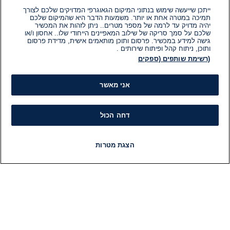
1
ייתכן שייעשה שימוש בנתוני המיקום הגאוגרפי המדויקים שלכם לצורך
דקות.
הבחירות בארה"ב
תמיכה במטרה אחת או יותר. משמעות הדבר היא שהמיקום שלכם
המדינות המתנדנדות בארצות הברית
יהיה מדויק עד לרמה של מספר מטרים.. ניתן לזהות את המכשיר
– והפעם: ג'ורג'יה
שלכם על סמך סריקה של שילוב המאפיינים הייחודי שלו.. אחסון ו/או
גישה למידע במכשיר. פרסום ותוכן מותאמים אישית, מדידת פרסום
ותוכן, ניתוח קהל ופיתוח שירותים .
29 באוק׳ 2024
(רשימת שותפים (ספקים
זמן
קריאה:
1
דקות.
הבחירות בארה"ב
אני מאשר
המדינות המתנדנדות בארצות הברית
– והפעם: צפון קרוליינה
דחה הכול
27 באוק׳ 2024
זמן
קריאה:
הצגת מטרות
1
דקות.
הבחירות בארה"ב
חדשות
פיד חדשות
LIVE
רדיו
תוכניות
האריס וטראמפ נשארים צמודים: מי
מהם מוביל בממוצע הסקרים?
25 באוק׳ 2024
זמן
קריאה:
1
דקות.
ארצות הברית וקנדה