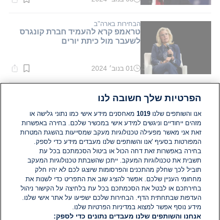
זמן
קריאה:
2
דקות.
הבחירות בארה"ב
טראמפ קרא להעמיד חברת קונגרס
לשעבר מול כיתת יורים
01 בנוב׳ 2024
זמן
קריאה:
1
דקות.
הבחירות בארה"ב
הפרטיות שלך חשובה לנו
נהג במשאית זבל: טראמפ ביקר
בוויסקונסין ועורר סערה
אנו והשותפים שלנו
1019
מאחסנים מידע אישי כמו נתוני גלישה או
מזהים ייחודיים וניגשים למידע אישי במכשיר שלכם. בחירה באפשרות
זאת אני מאשר מפעילה טכנולוגיות מעקב שמסייעות בהשגת המטרות
31 באוק׳ 2024
זמן
המפורטות בסעיף 'אנו והשותפים שלנו מעבדים מידע כדי לספק.
קריאה:
בחירה באפשרות זאת דחה הכול או ביטול הסכמתכם בכל עת
1
תשבית את טכנולוגיות המעקב. ייתכן שהשבתת טכנולוגיות המעקב
דקות.
הבחירות בארה"ב
המדינות המתנדנדות בארצות הברית
תוביל לכך שחלק מהתכנים והפרסומות שיוצגו לכם לא יהיו חלק
– והפעם: וויסקונסין
מחחומי העניין שלכם. אפשר להציג שוב את התפריט כדי לשנות את
בחירתכם או לבטל את הסכמתכם בכל עת בלחיצה על הקישור ניהול
העדפות שבתחתית הדף. הבחירות שלכם ישפיעו על אתר אישי שלנו.
30 באוק׳ 2024
מידע נוסף אפשר למצוא במדיניות הפרטיות שלנו.
זמן
אנחנו והשותפים שלנו מעבדים נתונים כדי לספק:
קריאה: