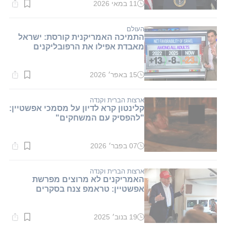
11 במאי 2026
זמן
קריאה:
1
דקות.
העולם
התמיכה האמריקנית קורסת: ישראל
מאבדת אפילו את הרפובליקנים
15 באפר׳ 2026
זמן
קריאה:
2
דקות.
ארצות הברית וקנדה
קלינטון קרא לדיון על מסמכי אפשטיין:
"להפסיק עם המשחקים"
07 בפבר׳ 2026
זמן
קריאה:
1
דקות.
ארצות הברית וקנדה
האמריקנים לא מרוצים מפרשת
אפשטיין: טראמפ צנח בסקרים
19 בנוב׳ 2025
זמן