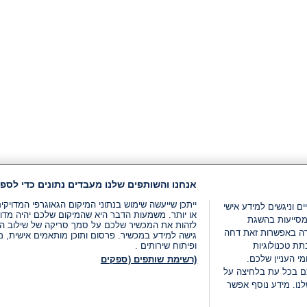
אנחנו והשותפים שלנו מעבדים נתונים כדי לספק
ייתכן שייעשה שימוש בנתוני המיקום הגאוגרפי המדוי
ים וניגשים למידע אישי
או יותר. משמעות הדבר היא שהמיקום שלכם יהיה מדוי
מסייעות בהשגת
לזהות את המכשיר שלכם על סמך סריקה של שילוב המאפי
רה באפשרות זאת דחה
גישה למידע במכשיר. פרסום ותוכן מותאמים אישית, מד
ת טכנולוגיות
ופיתוח שירותים .
י העניין שלכם.
(רשימת שותפים (ספקים
ם בכל עת בלחיצה על
נו. מידע נוסף אפשר