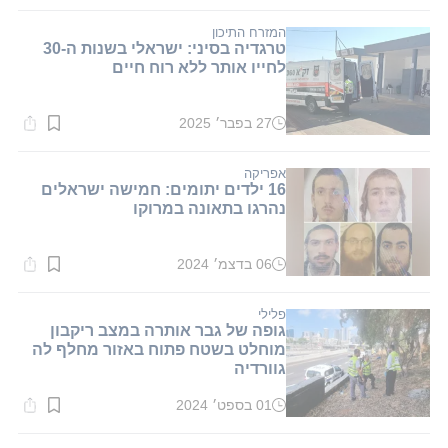
קריאה:
1
דקות.
המזרח התיכון
טרגדיה בסיני: ישראלי בשנות ה-30
לחייו אותר ללא רוח חיים
27 בפבר׳ 2025
זמן
קריאה:
1
דקות.
אפריקה
16 ילדים יתומים: חמישה ישראלים
נהרגו בתאונה במרוקו
06 בדצמ׳ 2024
זמן
קריאה:
1
דקות.
פלילי
גופה של גבר אותרה במצב ריקבון
מוחלט בשטח פתוח באזור מחלף לה
גוורדיה
01 בספט׳ 2024
זמן
קריאה:
1