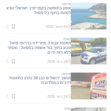
אירופה
אסון בחופשה בקפריסין: ישראלי טבע
למוות בחוף בלימסול
05 באוג׳ 2026
זמן
קריאה:
1
דקות.
בארץ
תאונת עבודה מחרידה בדרום: פועל
טבע בתוך בור אשפה במפעל - ואותר
ללא רוח חיים
28 ביוני 2026
זמן
קריאה:
1
דקות.
אירופה
תושב ירושלים כבן 30 נהרג בתאונת
דרכים במולדובה
24 ביוני 2026
זמן
קריאה:
1
דקות.
פלילי