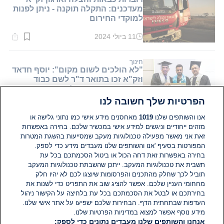
מעדכנים: התקלה תוקנה - ניתן לפנות
למוקדי החירום
11 ביולי 2024
זמן
קריאה:
1
דקות.
חינוך
"לא הולכים לשום מקום": יוסף חדאד
וזק"א זכו בתואר ד"ר לשם כבוד
מאוניברסיטת אריאל
הפרטיות שלך חשובה לנו
18 ביולי 2024
זמן
קריאה:
אנו והשותפים שלנו
1019
מאחסנים מידע אישי כמו נתוני גלישה או
1
מזהים ייחודיים וניגשים למידע אישי במכשיר שלכם. בחירה באפשרות
דקות.
בארץ
זאת אני מאשר מפעילה טכנולוגיות מעקב שמסייעות בהשגת המטרות
משפחות נפגעי מירון לזק"א: "בטלו
המפורטות בסעיף 'אנו והשותפים שלנו מעבדים מידע כדי לספק.
את מינויו של אחד האחראים לאסון -
בחירה באפשרות זאת דחה הכול או ביטול הסכמתכם בכל עת
לתפקיד המנכ"ל"
תשבית את טכנולוגיות המעקב. ייתכן שהשבתת טכנולוגיות המעקב
תוביל לכך שחלק מהתכנים והפרסומות שיוצגו לכם לא יהיו חלק
05 ביוני 2024
זמן
מחחומי העניין שלכם. אפשר להציג שוב את התפריט כדי לשנות את
קריאה:
בחירתכם או לבטל את הסכמתכם בכל עת בלחיצה על הקישור ניהול
1
דקות.
העדפות שבתחתית הדף. הבחירות שלכם ישפיעו על אתר אישי שלנו.
מידע נוסף אפשר למצוא במדיניות הפרטיות שלנו.
אנחנו והשותפים שלנו מעבדים נתונים כדי לספק: