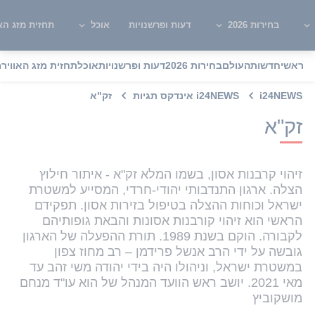
בחירות 2026
דעות ופרשנויות
אוכל
תחזית מזג האו
ראשי
חדשות
העולם
בחירות 2026
דעות ופרשנויות
אוכל
תחזית מזג האוויר
מ
i24NEWS
i24NEWS אינדקס תגיות
זק"א
זק"א
זיהוי קרבנות אסון, בשמו המלא זק"א - איתור חילוץ
הצלה. ארגון התנדבותי יהודי-חרדי, המסייע למשטרת
ישראל וכוחות ההצלה בטיפול בזירות אסון. תפקידם
הראשי הוא זיהוי קורבנות אסונות והבאת גופותיהם
לקבורה. הוקם בשנת 1989. תורת ההפעלה של הארגון
גובשה על ידי הרב אנשל פרידמן – רב מחוז צפון
במשטרת ישראל, וניהולו היה בידי יהודה משי זהב עד
מאי 2021. יושב ראש הוועד המנהל של הוא עו"ד מנחם
מושקוביץ