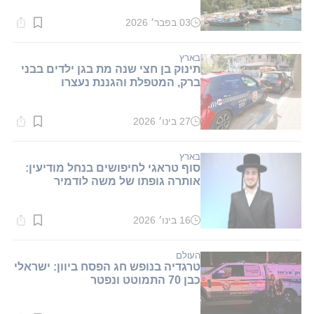
03 בפבר׳ 2026
זמן
קריאה:
1
דקות.
בארץ
תינוק בן חצי שנה מת בגן ילדים בבני
ברק, המטפלת והגננת נעצרו
27 בינו׳ 2026
זמן
קריאה:
1
דקות.
בארץ
סוף טראגי לחיפושים בנחל מודיעין:
אותרה גופתו של משה לודמיר
16 בינו׳ 2026
זמן
קריאה:
1
דקות.
העולם
טרגדיה בנופש חג הפסח ביוון: ישראלי
כבן 70 התמוטט ונפטר