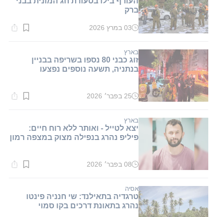
העורף בילו בסעודת חג המונית בבני
ברק
03 במרץ 2026
זמן
קריאה:
2
דקות.
בארץ
זוג כבני 80 נספו בשריפה בבניין
בנתניה, תשעה נוספים נפצעו
25 בפבר׳ 2026
זמן
קריאה:
1
דקות.
בארץ
יצא לטייל - ואותר ללא רוח חיים:
פיליפ נהרג בנפילה מצוק במצפה רמון
08 בפבר׳ 2026
זמן
קריאה:
1
דקות.
אסיה
טרגדיה בתאילנד: שי חנניה פינטו
נהרג בתאונת דרכים בקו סמוי