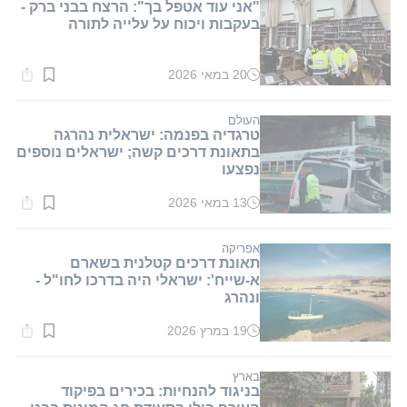
"אני עוד אטפל בך": הרצח בבני ברק -
בעקבות ויכוח על עלייה לתורה
20 במאי 2026
זמן
קריאה:
1
דקות.
העולם
טרגדיה בפנמה: ישראלית נהרגה
בתאונת דרכים קשה; ישראלים נוספים
נפצעו
13 במאי 2026
זמן
קריאה:
1
דקות.
אפריקה
תאונת דרכים קטלנית בשארם
א-שייח': ישראלי היה בדרכו לחו"ל -
ונהרג
19 במרץ 2026
זמן
קריאה:
1
דקות.
בארץ
בניגוד להנחיות: בכירים בפיקוד