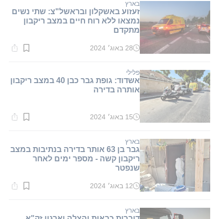
דקות.
בארץ
זעזוע באשקלון ובראשל"צ: שתי נשים
נמצאו ללא רוח חיים במצב ריקבון
מתקדם
28 באוג׳ 2024
זמן
קריאה:
1
דקות.
פלילי
אשדוד: גופת גבר כבן 40 במצב ריקבון
אותרה בדירה
15 באוג׳ 2024
זמן
קריאה:
1
דקות.
בארץ
גבר בן 63 אותר בדירה בנתיבות במצב
ריקבון קשה - מספר ימים לאחר
שנפטר
12 באוג׳ 2024
זמן
קריאה:
1
דקות.
בארץ
דוברות כבאות והצלה וארגון זק"א