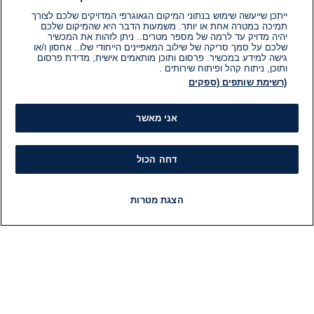
ייתכן שייעשה שימוש בנתוני המיקום הגאוגרפי המדויקים שלכם לצורך
תמיכה במטרה אחת או יותר. משמעות הדבר היא שהמיקום שלכם
יהיה מדויק עד לרמה של מספר מטרים.. ניתן לזהות את המכשיר
שלכם על סמך סריקה של שילוב המאפיינים הייחודי שלו.. אחסון ו/או
גישה למידע במכשיר. פרסום ותוכן מותאמים אישית, מדידת פרסום
ותוכן, ניתוח קהל ופיתוח שירותים .
(רשימת שותפים (ספקים
אני מאשר
דחה הכול
הצגת מטרות
חדשות
פיד חדשות
LIVE
רדיו
תוכניות
מידע
קט
הוועד המנהל של i24NEWS
חד
הטאלנטים של i24NEWS
חד