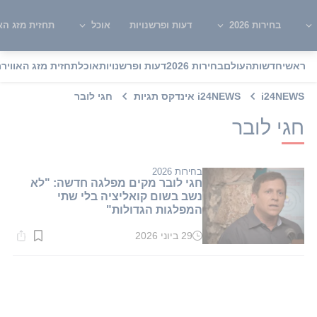
בחירות 2026
דעות ופרשנויות
אוכל
תחזית מזג האו
ראשי
חדשות
העולם
בחירות 2026
דעות ופרשנויות
אוכל
תחזית מזג האוויר
מ
i24NEWS
i24NEWS אינדקס תגיות
חגי לובר
חגי לובר
בחירות 2026
חגי לובר מקים מפלגה חדשה: "לא
נשב בשום קואליציה בלי שתי
המפלגות הגדולות"
29 ביוני 2026
זמן
קריאה:
1
דקות.