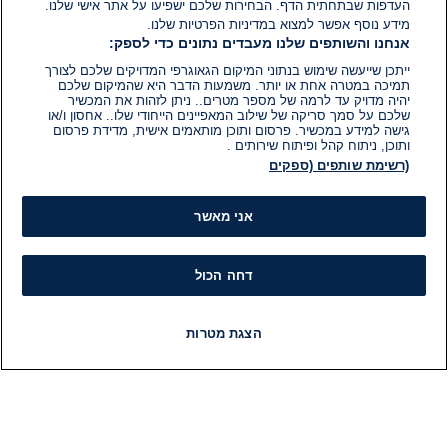
העדפות שבתחתית הדף. הבחירות שלכם ישפיעו על אתר אישי שלנו.
מידע נוסף אפשר למצוא במדיניות הפרטיות שלנו.
אנחנו והשותפים שלנו מעבדים נתונים כדי לספק:
ייתכן שייעשה שימוש בנתוני המיקום הגאוגרפי המדויקים שלכם לצורך
תמיכה במטרה אחת או יותר. משמעות הדבר היא שהמיקום שלכם
יהיה מדויק עד לרמה של מספר מטרים.. ניתן לזהות את המכשיר
שלכם על סמך סריקה של שילוב המאפיינים הייחודי שלו.. אחסון ו/או
גישה למידע במכשיר. פרסום ותוכן מותאמים אישית, מדידת פרסום
ותוכן, ניתוח קהל ופיתוח שירותים .
(רשימת שותפים (ספקים
אני מאשר
דחה הכול
הצגת מטרות
חדשות
פיד חדשות
LIVE
רדיו
תוכניות
מידע
קט