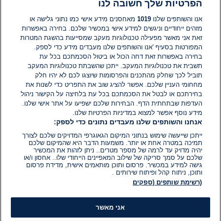
הפרטיות שלך חשובה לנו
22 בספט׳ 2025
זמן
קריאה:
אנו והשותפים שלנו
1019
מאחסנים מידע אישי כמו נתוני גלישה או
1
מזהים ייחודיים וניגשים למידע אישי במכשיר שלכם. בחירה באפשרות
דקות.
בריאות
זאת אני מאשר מפעילה טכנולוגיות מעקב שמסייעות בהשגת המטרות
התפרצות החצבת בישראל: חולה
המפורטות בסעיף 'אנו והשותפים שלנו מעבדים מידע כדי לספק.
אותר בטיסה מבודפשט לתל אביב
בחירה באפשרות זאת דחה הכול או ביטול הסכמתכם בכל עת
תשבית את טכנולוגיות המעקב. ייתכן שהשבתת טכנולוגיות המעקב
תוביל לכך שחלק מהתכנים והפרסומות שיוצגו לכם לא יהיו חלק
29 באוג׳ 2025
זמן
מחחומי העניין שלכם. אפשר להציג שוב את התפריט כדי לשנות את
קריאה:
בחירתכם או לבטל את הסכמתכם בכל עת בלחיצה על הקישור ניהול
1
דקות.
העדפות שבתחתית הדף. הבחירות שלכם ישפיעו על אתר אישי שלנו.
מידע נוסף אפשר למצוא במדיניות הפרטיות שלנו.
אנחנו והשותפים שלנו מעבדים נתונים כדי לספק:
ייתכן שייעשה שימוש בנתוני המיקום הגאוגרפי המדויקים שלכם לצורך
תמיכה במטרה אחת או יותר. משמעות הדבר היא שהמיקום שלכם
יהיה מדויק עד לרמה של מספר מטרים.. ניתן לזהות את המכשיר
שלכם על סמך סריקה של שילוב המאפיינים הייחודי שלו.. אחסון ו/או
גישה למידע במכשיר. פרסום ותוכן מותאמים אישית, מדידת פרסום
ותוכן, ניתוח קהל ופיתוח שירותים .
(רשימת שותפים (ספקים
אני מאשר