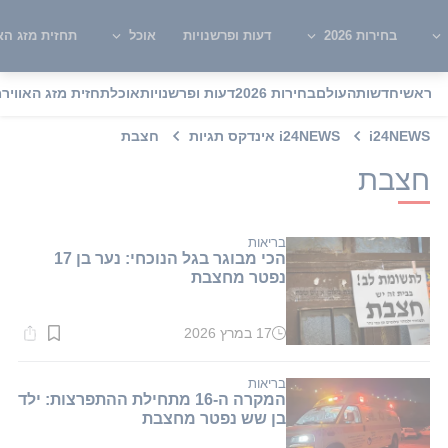
בחירות 2026
דעות ופרשנויות
אוכל
תחזית מזג האו
ראשי
חדשות
העולם
בחירות 2026
דעות ופרשנויות
אוכל
תחזית מזג האוויר
מ
i24NEWS
i24NEWS אינדקס תגיות
חצבת
חצבת
בריאות
הכי מבוגר בגל הנוכחי: נער בן 17
נפטר מחצבת
17 במרץ 2026
זמן
קריאה:
1
דקות.
בריאות
המקרה ה-16 מתחילת ההתפרצות: ילד
בן שש נפטר מחצבת