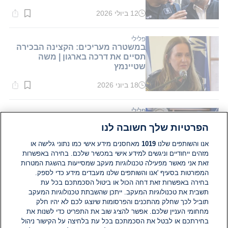
12 ביולי 2026
זמן
קריאה:
1
דקות.
פלילי
במשטרה מעריכים: הקצינה הבכירה
תסיים את דרכה בארגון | משה
שטיינמץ
18 ביוני 2026
זמן
קריאה:
1
דקות.
פלילי
תנ"צ ליאור אבודרהם הוא הקצין
הפרטיות שלך חשובה לנו
שנחקר בחשד להטרדה מינית של
קצינה בכירה
אנו והשותפים שלנו
1019
מאחסנים מידע אישי כמו נתוני גלישה או
מזהים ייחודיים וניגשים למידע אישי במכשיר שלכם. בחירה באפשרות
04 ביוני 2026
זמן
זאת אני מאשר מפעילה טכנולוגיות מעקב שמסייעות בהשגת המטרות
קריאה:
המפורטות בסעיף 'אנו והשותפים שלנו מעבדים מידע כדי לספק.
1
דקות.
בחירה באפשרות זאת דחה הכול או ביטול הסכמתכם בכל עת
תשבית את טכנולוגיות המעקב. ייתכן שהשבתת טכנולוגיות המעקב
תוביל לכך שחלק מהתכנים והפרסומות שיוצגו לכם לא יהיו חלק
מחחומי העניין שלכם. אפשר להציג שוב את התפריט כדי לשנות את
בחירתכם או לבטל את הסכמתכם בכל עת בלחיצה על הקישור ניהול