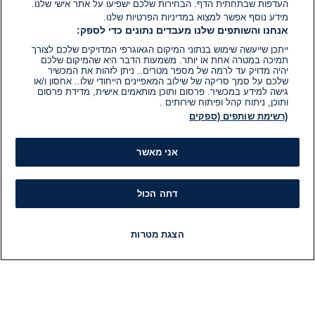
העדפות שבתחתית הדף. הבחירות שלכם ישפיעו על אתר אישי שלנו.
מידע נוסף אפשר למצוא במדיניות הפרטיות שלנו.
אנחנו והשותפים שלנו מעבדים נתונים כדי לספק:
ייתכן שייעשה שימוש בנתוני המיקום הגאוגרפי המדויקים שלכם לצורך
תמיכה במטרה אחת או יותר. משמעות הדבר היא שהמיקום שלכם
יהיה מדויק עד לרמה של מספר מטרים.. ניתן לזהות את המכשיר
שלכם על סמך סריקה של שילוב המאפיינים הייחודי שלו.. אחסון ו/או
גישה למידע במכשיר. פרסום ותוכן מותאמים אישית, מדידת פרסום
ותוכן, ניתוח קהל ופיתוח שירותים .
(רשימת שותפים (ספקים
אני מאשר
דחה הכול
הצגת מטרות
חדשות
פיד חדשות
LIVE
רדיו
תוכניות
מידע
קט