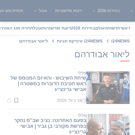
בחירות 2026
דעות ופרשנויות
אוכל
תחזית מזג האו
ראשי
חדשות
העולם
בחירות 2026
דעות ופרשנויות
אוכל
תחזית מזג האוויר
מ
i24NEWS
i24NEWS אינדקס תגיות
ליאור אבודרהם
ליאור אבודרהם
פלילי
שיחת השיבוש - והאיום המנומס של
ראש חטיבת הדוברות במשטרה |
אבישי גרינצייג
16 ביולי 2026
זמן
קריאה:
1
דקות.
פלילי
בפעם האחרונה: נציב שב"ס נחקר
בפרשת מקורבי בן גביר | אבישי
גרינצייג