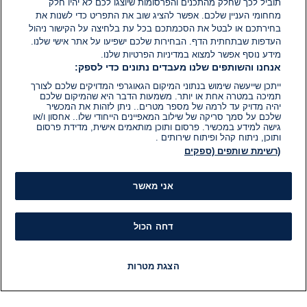
תוביל לכך שחלק מהתכנים והפרסומות שיוצגו לכם לא יהיו חלק
מחחומי העניין שלכם. אפשר להציג שוב את התפריט כדי לשנות את
בחירתכם או לבטל את הסכמתכם בכל עת בלחיצה על הקישור ניהול
העדפות שבתחתית הדף. הבחירות שלכם ישפיעו על אתר אישי שלנו.
מידע נוסף אפשר למצוא במדיניות הפרטיות שלנו.
אנחנו והשותפים שלנו מעבדים נתונים כדי לספק:
ייתכן שייעשה שימוש בנתוני המיקום הגאוגרפי המדויקים שלכם לצורך
תמיכה במטרה אחת או יותר. משמעות הדבר היא שהמיקום שלכם
יהיה מדויק עד לרמה של מספר מטרים.. ניתן לזהות את המכשיר
שלכם על סמך סריקה של שילוב המאפיינים הייחודי שלו.. אחסון ו/או
גישה למידע במכשיר. פרסום ותוכן מותאמים אישית, מדידת פרסום
ותוכן, ניתוח קהל ופיתוח שירותים .
(רשימת שותפים (ספקים
אני מאשר
דחה הכול
הצגת מטרות
חדשות
פיד חדשות
LIVE
רדיו
תוכניות