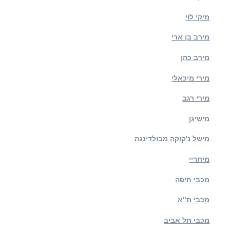
מיקי לוי
מירב בן ארי
מירב כהן
מירי מיכאלי
מירי רגב
מישיגן
מישל נ'קוקה מבולדינגה
מיתריי
מכבי חיפה
מכבי ת"א
מכבי תל אביב