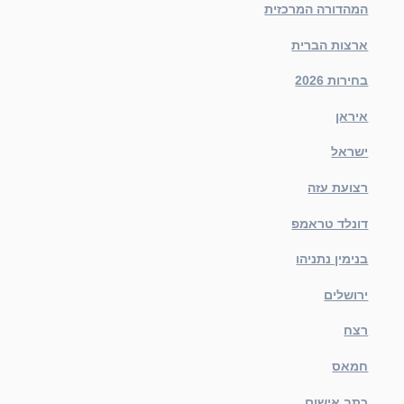
המהדורה המרכזית
ארצות הברית
בחירות 2026
איראן
ישראל
רצועת עזה
דונלד טראמפ
בנימין נתניהו
ירושלים
רצח
חמאס
כתב אישום