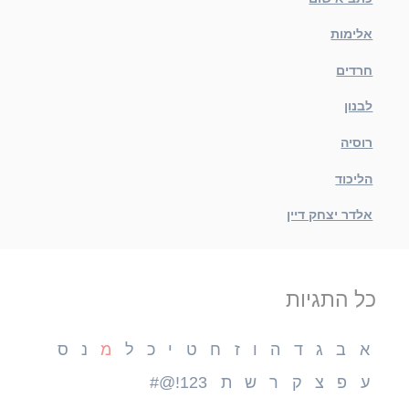
אלימות
חרדים
לבנון
רוסיה
הליכוד
אלדר יצחק דיין
כל התגיות
א
ב
ג
ד
ה
ו
ז
ח
ט
י
כ
ל
מ
נ
ס
ע
פ
צ
ק
ר
ש
ת
123!@#