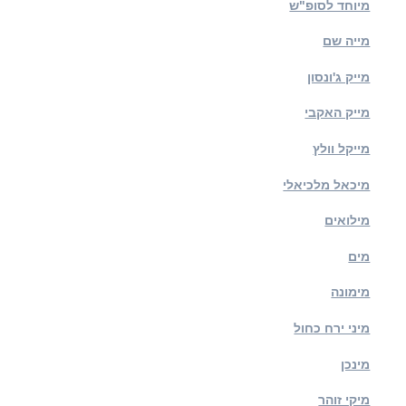
מיוחד לסופ"ש
מייה שם
מייק ג'ונסון
מייק האקבי
מייקל וולץ
מיכאל מלכיאלי
מילואים
מים
מימונה
מיני ירח כחול
מינכן
מיקי זוהר