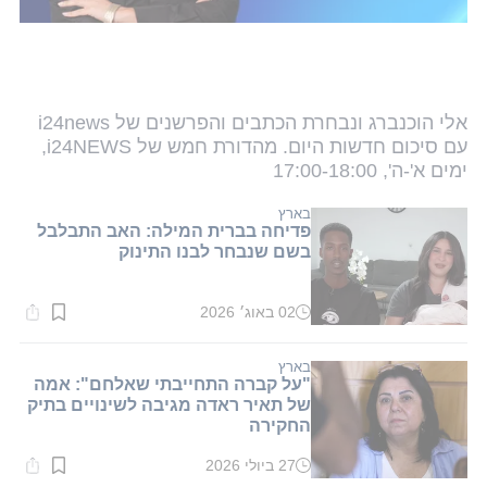
אלי הוכנברג ונבחרת הכתבים והפרשנים של i24news
עם סיכום חדשות היום. מהדורת חמש של i24NEWS,
ימים א'-ה', 17:00-18:00
בארץ
פדיחה בברית המילה: האב התבלבל
בשם שנבחר לבנו התינוק
02 באוג׳ 2026
זמן
קריאה:
1
דקות.
בארץ
"על קברה התחייבתי שאלחם": אמה
של תאיר ראדה מגיבה לשינויים בתיק
החקירה
27 ביולי 2026
זמן