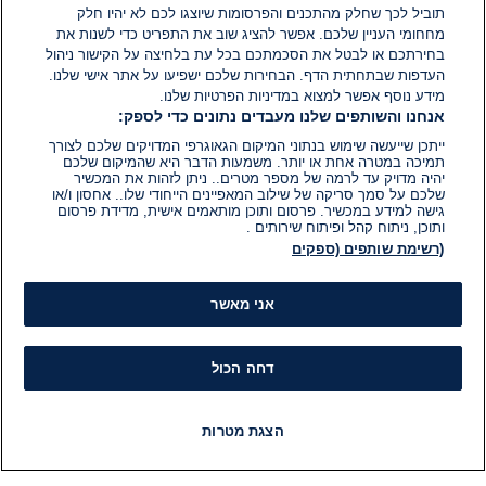
נתניהו: "ישראל במצב טוב";
תוביל לכך שחלק מהתכנים והפרסומות שיוצגו לכם לא יהיו חלק
האופוזיציה: "איפה החטופים?"
מחחומי העניין שלכם. אפשר להציג שוב את התפריט כדי לשנות את
בחירתכם או לבטל את הסכמתכם בכל עת בלחיצה על הקישור ניהול
העדפות שבתחתית הדף. הבחירות שלכם ישפיעו על אתר אישי שלנו.
10 בפבר׳ 2025
מידע נוסף אפשר למצוא במדיניות הפרטיות שלנו.
זמן
אנחנו והשותפים שלנו מעבדים נתונים כדי לספק:
קריאה:
1
ייתכן שייעשה שימוש בנתוני המיקום הגאוגרפי המדויקים שלכם לצורך
דקות.
ישראל במלחמה
תמיכה במטרה אחת או יותר. משמעות הדבר היא שהמיקום שלכם
"החטופים ששבו בתת תזונה, ללא
יהיה מדויק עד לרמה של מספר מטרים.. ניתן לזהות את המכשיר
תהליך - יהיו בסכנת חיים"
שלכם על סמך סריקה של שילוב המאפיינים הייחודי שלו.. אחסון ו/או
גישה למידע במכשיר. פרסום ותוכן מותאמים אישית, מדידת פרסום
ותוכן, ניתוח קהל ופיתוח שירותים .
09 בפבר׳ 2025
(רשימת שותפים (ספקים
זמן
קריאה:
1
דקות.
ישראל במלחמה
אני מאשר
בן משפחה אחד ברשימה, השני לא:
הזעקה של משפחת הורן
דחה הכול
16 בינו׳ 2025
זמן
קריאה:
הצגת מטרות
1
דקות.
דעות ופרשנויות
חדשות
פיד חדשות
LIVE
רדיו
תוכניות
חמאס נואש: זו מטרת הפרסום של