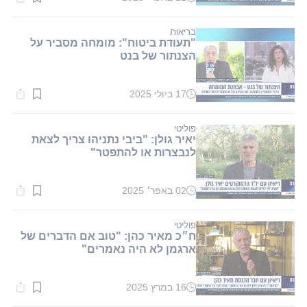
זמן
קריאה:
1
דקות.
בריאות
"תעודת ביטוח": מומחה מסביר על
הצנתור של בנט
17 ביולי 2025
זמן
קריאה:
1
דקות.
פוליטי
️יאיר גולן: "ביבי נתניהו צריך לצאת
לנבצרות או להתפטר"
02 באפר׳ 2025
זמן
קריאה:
1
דקות.
פוליטי
ח״כ מאיר כהן: "טוב אם הדברים של
ארגמן לא היה נאמרים"
16 במרץ 2025
זמן
קריאה: