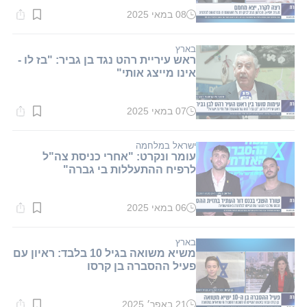
08 במאי 2025
זמן
קריאה:
1
דקות.
בארץ
ראש עיריית רהט נגד בן גביר: "בז לו -
אינו מייצג אותי"
07 במאי 2025
זמן
קריאה:
1
דקות.
ישראל במלחמה
עומר ונקרט: "אחרי כניסת צה"ל
לרפיח ההתעללות בי גברה"
06 במאי 2025
זמן
קריאה:
1
דקות.
בארץ
משיא משואה בגיל 10 בלבד: ראיון עם
פעיל ההסברה בן קרסו
21 באפר׳ 2025