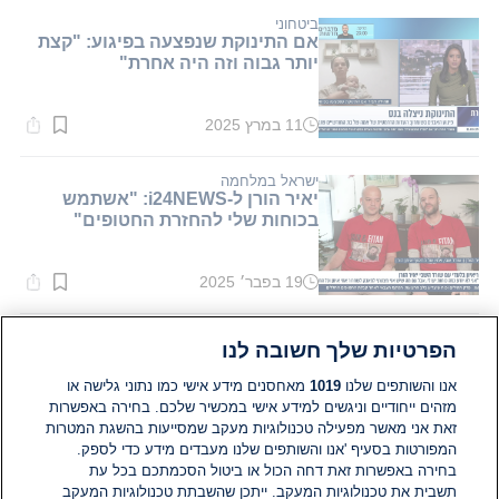
1
דקות.
ביטחוני
אם התינוקת שנפצעה בפיגוע: "קצת
יותר גבוה וזה היה אחרת"
11 במרץ 2025
זמן
קריאה:
1
דקות.
ישראל במלחמה
יאיר הורן ל-i24NEWS: "אשתמש
בכוחות שלי להחזרת החטופים"
19 בפבר׳ 2025
זמן
קריאה:
1
דקות.
ישראל במלחמה
הפרטיות שלך חשובה לנו
יאיר הורן ל-i24NEWS: "חלק מהלב
שלי עדיין בעזה" | בלעדי
אנו והשותפים שלנו
1019
מאחסנים מידע אישי כמו נתוני גלישה או
מזהים ייחודיים וניגשים למידע אישי במכשיר שלכם. בחירה באפשרות
זאת אני מאשר מפעילה טכנולוגיות מעקב שמסייעות בהשגת המטרות
19 בפבר׳ 2025
זמן
המפורטות בסעיף 'אנו והשותפים שלנו מעבדים מידע כדי לספק.
קריאה:
בחירה באפשרות זאת דחה הכול או ביטול הסכמתכם בכל עת
1
תשבית את טכנולוגיות המעקב. ייתכן שהשבתת טכנולוגיות המעקב
דקות.
פוליטי