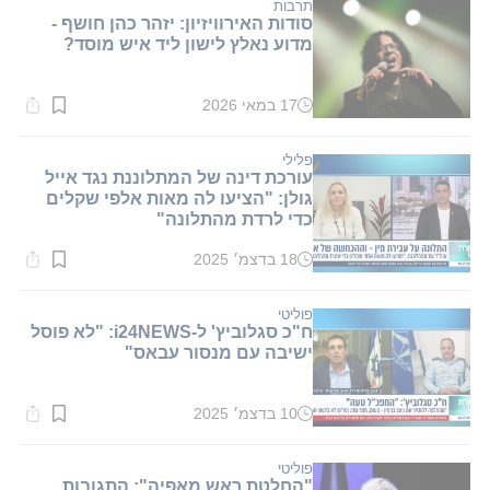
דקות.
תרבות
סודות האירוויזיון: יזהר כהן חושף -
מדוע נאלץ לישון ליד איש מוסד?
17 במאי 2026
זמן
קריאה:
1
דקות.
פלילי
עורכת דינה של המתלוננת נגד אייל
גולן: "הציעו לה מאות אלפי שקלים
כדי לרדת מהתלונה"
18 בדצמ׳ 2025
זמן
קריאה:
1
דקות.
פוליטי
ח"כ סגלוביץ' ל-i24NEWS: "לא פוסל
ישיבה עם מנסור עבאס"
10 בדצמ׳ 2025
זמן
קריאה:
1
דקות.
פוליטי
"החלטת ראש מאפיה": התגובות