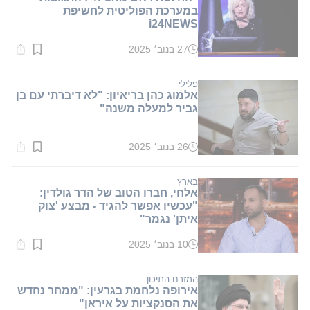
במערכת הפוליטית לחשיפת
i24NEWS
27 בנוב׳ 2025
זמן
קריאה:
1
דקות.
פלילי
אלמוג כהן בריאיון: "לא דיברתי עם בן
גביר למעלה משנה"
26 בנוב׳ 2025
זמן
קריאה:
1
דקות.
בארץ
אלחי, חברו הטוב של הדר גולדין:
"עכשיו אפשר להגיד - מבצע 'צוק
איתן' נגמר"
10 בנוב׳ 2025
זמן
קריאה:
1
דקות.
המזרח התיכון
אירופה נלחמת בגרעין: "ממחר נחדש
את הסנקציות על איראן"