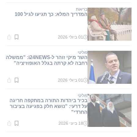
קריאה:
2
דקות.
בריאות
המדריך המלא: כך תגיעו לגיל 100
01 ביולי 2026
זמן
קריאה:
1
דקות.
פוליטי
השר מיקי זוהר ל-i24NEWS: "ממשלה
רחבה לא קרתה בגלל האופוזיציה"
01 ביולי 2026
זמן
קריאה:
1
דקות.
פוליטי
בכיר ביהדות התורה במתקפה חריגה
על דרעי: "נושא חלק בפגיעה בציבור
החרדי"
18 ביוני 2026
זמן
קריאה:
1