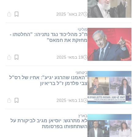
27 באוג׳ 2025
זמן
קריאה:
1
דקות.
פוליטי
ח"כ מהליכוד נגד נתניהו: "החלטתו -
מחזקת את חמאס"
19 במאי 2025
זמן
קריאה:
1
דקות.
ביטחוני
"האמנו שהרגע יגיע": אחיו של רס"ל
צבי פלדמן ז"ל בריאיון
11 במאי 2025
זמן
קריאה:
1
דקות.
בארץ
לא מתרגש: יוסיאן מגיב לביקורת על
השתתפותו בפרסומת