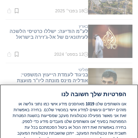
18 בפבר׳ 2025
זמן
קריאה:
1
דקות.
בארץ
לע"מ הודיעה: ישללו כרטיסי הלשכה
לעיתונאים של אל-ג'זירה בישראל
12 בספט׳ 2024
זמן
קריאה:
1
דקות.
פוליטי
בניגוד לעמדת הייעוץ המשפטי:
אודליה מינס מונתה ליו"ר מועצת
הרשות השניה
הפרטיות שלך חשובה לנו
04 באוג׳ 2024
זמן
קריאה:
אנו והשותפים שלנו
1019
מאחסנים מידע אישי כמו נתוני גלישה או
1
מזהים ייחודיים וניגשים למידע אישי במכשיר שלכם. בחירה באפשרות
דקות.
ישראל במלחמה
זאת אני מאשר מפעילה טכנולוגיות מעקב שמסייעות בהשגת המטרות
בית המשפט המחוזי קבע: צו הסגירה
המפורטות בסעיף 'אנו והשותפים שלנו מעבדים מידע כדי לספק.
לרשת אל-גז'ירה יקוצר ל-35 ימים
בחירה באפשרות זאת דחה הכול או ביטול הסכמתכם בכל עת
תשבית את טכנולוגיות המעקב. ייתכן שהשבתת טכנולוגיות המעקב