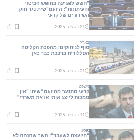
"חשש לפגיעה בחופש הביטוי
והעיתונות": היועמ"שית נגד חוק
השידורים של קרעי
21 בספט׳ 2025
זמן
קריאה:
1
דקות.
בארץ
סוף לניתוקים: מהפכת הקליטה
הסללורית ברכבת כבר כאן
21 בספט׳ 2025
זמן
קריאה:
1
דקות.
משפט
קרעי מתנער מהיועמ״שית: "אין
סמכות לייצג אותי או את משרדי"
11 בספט׳ 2025
זמן
קריאה:
1
דקות.
פוליטי
"היועצת לשעבר": השר שהנחה לא