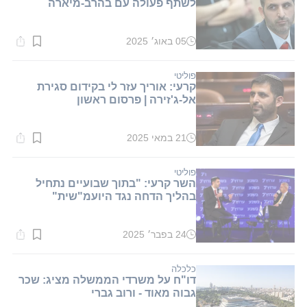
לשתף פעולה עם בהרב-מיארה
05 באוג׳ 2025
זמן
קריאה:
1
דקות.
פוליטי
קרעי: אוריך עזר לי בקידום סגירת
אל-ג'זירה | פרסום ראשון
21 במאי 2025
זמן
קריאה:
1
דקות.
פוליטי
השר קרעי: "בתוך שבועיים נתחיל
בהליך הדחה נגד היועמ"שית"
24 בפבר׳ 2025
זמן
קריאה:
2
דקות.
כלכלה
דו"ח על משרדי הממשלה מציג: שכר
גבוה מאוד - ורוב גברי