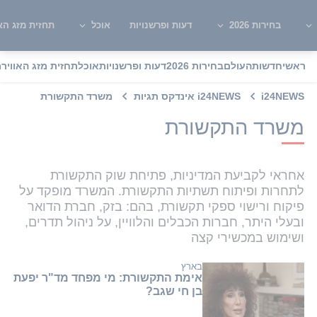
בחירות 2026
דעות ופרשנויות
אוכל
תחזית מזג האו
ראשי
חדשות
העולם
בחירות 2026
דעות ופרשנויות
אוכל
תחזית מזג האוויר
מ
i24NEWS
i24NEWS אינדקס תגיות
משרד התקשורת
משרד התקשורת
אחראי לקביעת המדיניות, פתיחת שוק התקשורת
לתחרות ופיתוח תשתיות התקשורת. המשרד מופקד על
פיקוח ורישוי ספקי תקשורת, בהם: בזק, חברת הדואר
ובעלי היתר, חברות הכבלים והלוויין, על ניהול תדרים,
ושימוש במכשירי קצה
בארץ
אימת התקשורת: מי מפחד מד"ר יפעת
בן חי שגב?