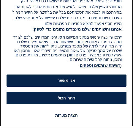
תוביל לכך שחלק מהתכנים והפרסומות שיוצגו לכם לא יהיו חלק
05 ביוני 2024
זמן
מחחומי העניין שלכם. אפשר להציג שוב את התפריט כדי לשנות את
קריאה:
בחירתכם או לבטל את הסכמתכם בכל עת בלחיצה על הקישור ניהול
1
דקות.
העדפות שבתחתית הדף. הבחירות שלכם ישפיעו על אתר אישי שלנו.
מידע נוסף אפשר למצוא במדיניות הפרטיות שלנו.
אנחנו והשותפים שלנו מעבדים נתונים כדי לספק:
ייתכן שייעשה שימוש בנתוני המיקום הגאוגרפי המדויקים שלכם לצורך
תמיכה במטרה אחת או יותר. משמעות הדבר היא שהמיקום שלכם
יהיה מדויק עד לרמה של מספר מטרים.. ניתן לזהות את המכשיר
שלכם על סמך סריקה של שילוב המאפיינים הייחודי שלו.. אחסון ו/או
גישה למידע במכשיר. פרסום ותוכן מותאמים אישית, מדידת פרסום
ותוכן, ניתוח קהל ופיתוח שירותים .
(רשימת שותפים (ספקים
אני מאשר
דחה הכול
הצגת מטרות
חדשות
פיד חדשות
LIVE
רדיו
תוכניות