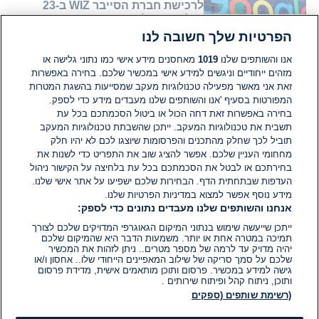
לרכישת חברת הסייבר WIZ ב-23
מיליארד דולר
הפרטיות שלך חשובה לנו
14 ביולי 2024
זמן
קריאה:
אנו והשותפים שלנו
1019
מאחסנים מידע אישי כמו נתוני גלישה או
1
מזהים ייחודיים וניגשים למידע אישי במכשיר שלכם. בחירה באפשרות
דקות.
מדע וטכנולוגיה
זאת אני מאשר מפעילה טכנולוגיות מעקב שמסייעות בהשגת המטרות
תום עידן באינטרנט: שירות המסרים
המפורטות בסעיף 'אנו והשותפים שלנו מעבדים מידע כדי לספק.
המידיים ICQ ייסגר סופית בחודש הבא
בחירה באפשרות זאת דחה הכול או ביטול הסכמתכם בכל עת
תשבית את טכנולוגיות המעקב. ייתכן שהשבתת טכנולוגיות המעקב
תוביל לכך שחלק מהתכנים והפרסומות שיוצגו לכם לא יהיו חלק
25 במאי 2024
זמן
מחחומי העניין שלכם. אפשר להציג שוב את התפריט כדי לשנות את
קריאה:
בחירתכם או לבטל את הסכמתכם בכל עת בלחיצה על הקישור ניהול
1
דקות.
העדפות שבתחתית הדף. הבחירות שלכם ישפיעו על אתר אישי שלנו.
מידע נוסף אפשר למצוא במדיניות הפרטיות שלנו.
אנחנו והשותפים שלנו מעבדים נתונים כדי לספק:
ייתכן שייעשה שימוש בנתוני המיקום הגאוגרפי המדויקים שלכם לצורך
תמיכה במטרה אחת או יותר. משמעות הדבר היא שהמיקום שלכם
יהיה מדויק עד לרמה של מספר מטרים.. ניתן לזהות את המכשיר
שלכם על סמך סריקה של שילוב המאפיינים הייחודי שלו.. אחסון ו/או
גישה למידע במכשיר. פרסום ותוכן מותאמים אישית, מדידת פרסום
ותוכן, ניתוח קהל ופיתוח שירותים .
(רשימת שותפים (ספקים