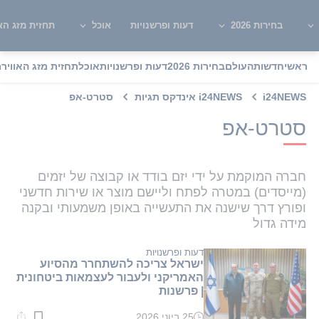
בחירות 2026
דעות ופרשנויות
אוכל
תחזית מזג האו
ראשי
חדשות
העולם
בחירות 2026
דעות ופרשנויות
אוכל
תחזית מזג האוויר
מ
i24NEWS
i24NEWS אינדקס תגיות
סטרט-אפ
סטרט-אפ
חברה המוקמת על ידי יזם בודד או קבוצה של יזמים
(מייסדים) במטרה לפתח וליישם מוצר או שירות חדשני
ופורץ דרך שישנה את התעשייה באופן משמעותי ובקנה
מידה גדול
דעות ופרשנויות
ישראל צריכה להשתחרר מהסיוע
האמריקני ולעבור לעצמאות ביטחונית
| פרשנות
25 ביוני 2026