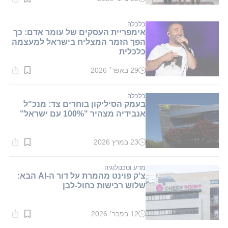
זמן
קריאה:
2
דקות.
כלכלה
אימפריית העסקים של עומר אדם: כך
הפך הזמר המצליח בישראל למעצמה
כלכלית
29 באפר׳ 2026
זמן
קריאה:
1
דקות.
כלכלה
בעמק הסיליקון בוחרים צד: מנכ"ל
אנבידיה מצהיר "100% עם ישראל"
23 במרץ 2026
זמן
קריאה:
1
דקות.
מדע וטכנולוגיה
צ'ק פוינט מהמרת על דור ה-AI הבא:
שלוש רכישות כחול-לבן
12 בפבר׳ 2026
זמן
קריאה: