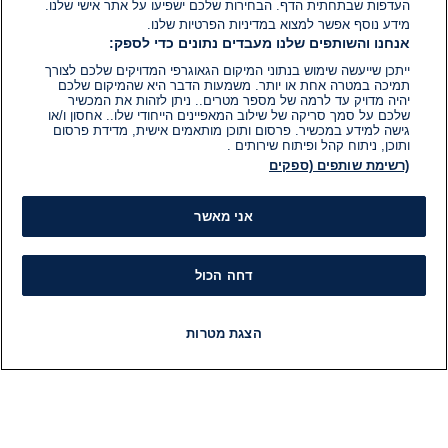
העדפות שבתחתית הדף. הבחירות שלכם ישפיעו על אתר אישי שלנו.
מידע נוסף אפשר למצוא במדיניות הפרטיות שלנו.
אנחנו והשותפים שלנו מעבדים נתונים כדי לספק:
ייתכן שייעשה שימוש בנתוני המיקום הגאוגרפי המדויקים שלכם לצורך
תמיכה במטרה אחת או יותר. משמעות הדבר היא שהמיקום שלכם
יהיה מדויק עד לרמה של מספר מטרים.. ניתן לזהות את המכשיר
שלכם על סמך סריקה של שילוב המאפיינים הייחודי שלו.. אחסון ו/או
גישה למידע במכשיר. פרסום ותוכן מותאמים אישית, מדידת פרסום
ותוכן, ניתוח קהל ופיתוח שירותים .
(רשימת שותפים (ספקים
אני מאשר
דחה הכול
הצגת מטרות
חדשות
פיד חדשות
LIVE
רדיו
תוכניות
מידע
קט