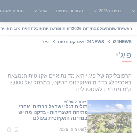
בחירות 2026
דעות ופרשנויות
אוכל
תחזית מזג האו
ראשי
חדשות
העולם
בחירות 2026
דעות ופרשנויות
אוכל
תחזית מזג האוויר
מ
i24NEWS
i24NEWS אינדקס תגיות
פיג'י
פיג'י
הרפובליקה של פיג'י היא מדינת איים אקזוטית הנמצאת
בארכיפלג בדרום האוקיינוס השקט, במרחק של 3,000
ק"מ מזרחית לאוסטרליה
מיוחד לסופ"ש
תולים דגלי ישראל בבתים: אחרי
פתיחת השגרירות - בדקנו מה יש
במדינה האקזוטית בעולם
06 ביוני 2026
זמן
קריאה: