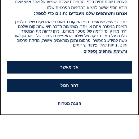
העדפות שבתחתית הדף. הבחירות שלכם ישפיעו על אתר אישי שלנו.
מידע נוסף אפשר למצוא במדיניות הפרטיות שלנו.
אנחנו והשותפים שלנו מעבדים נתונים כדי לספק:
ייתכן שייעשה שימוש בנתוני המיקום הגאוגרפי המדויקים שלכם לצורך
תמיכה במטרה אחת או יותר. משמעות הדבר היא שהמיקום שלכם
יהיה מדויק עד לרמה של מספר מטרים.. ניתן לזהות את המכשיר
שלכם על סמך סריקה של שילוב המאפיינים הייחודי שלו.. אחסון ו/או
גישה למידע במכשיר. פרסום ותוכן מותאמים אישית, מדידת פרסום
ותוכן, ניתוח קהל ופיתוח שירותים .
(רשימת שותפים (ספקים
אני מאשר
דחה הכול
הצגת מטרות
חדשות
פיד חדשות
LIVE
רדיו
תוכניות
מידע
קט