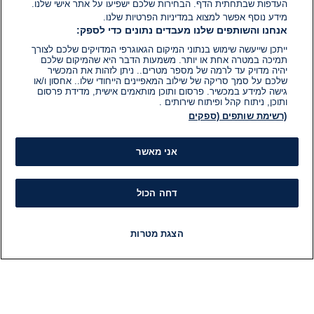
העדפות שבתחתית הדף. הבחירות שלכם ישפיעו על אתר אישי שלנו.
מידע נוסף אפשר למצוא במדיניות הפרטיות שלנו.
אנחנו והשותפים שלנו מעבדים נתונים כדי לספק:
ייתכן שייעשה שימוש בנתוני המיקום הגאוגרפי המדויקים שלכם לצורך
תמיכה במטרה אחת או יותר. משמעות הדבר היא שהמיקום שלכם
יהיה מדויק עד לרמה של מספר מטרים.. ניתן לזהות את המכשיר
שלכם על סמך סריקה של שילוב המאפיינים הייחודי שלו.. אחסון ו/או
גישה למידע במכשיר. פרסום ותוכן מותאמים אישית, מדידת פרסום
ותוכן, ניתוח קהל ופיתוח שירותים .
(רשימת שותפים (ספקים
אני מאשר
דחה הכול
הצגת מטרות
חדשות
פיד חדשות
LIVE
רדיו
תוכניות
מידע
קט