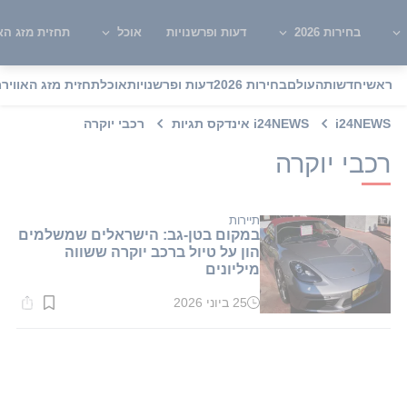
בחירות 2026
דעות ופרשנויות
אוכל
תחזית מזג האו
ראשי
חדשות
העולם
בחירות 2026
דעות ופרשנויות
אוכל
תחזית מזג האוויר
מ
i24NEWS
i24NEWS אינדקס תגיות
רכבי יוקרה
רכבי יוקרה
תיירות
במקום בטן-גב: הישראלים שמשלמים
הון על טיול ברכב יוקרה ששווה
מיליונים
25 ביוני 2026
זמן
קריאה:
1
דקות.