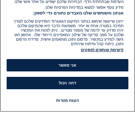
העדפות שבתחתית הדף. הבחירות שלכם ישפיעו על אתר אישי שלנו.
מידע נוסף אפשר למצוא במדיניות הפרטיות שלנו.
אנחנו והשותפים שלנו מעבדים נתונים כדי לספק:
ייתכן שייעשה שימוש בנתוני המיקום הגאוגרפי המדויקים שלכם לצורך
תמיכה במטרה אחת או יותר. משמעות הדבר היא שהמיקום שלכם
יהיה מדויק עד לרמה של מספר מטרים.. ניתן לזהות את המכשיר
שלכם על סמך סריקה של שילוב המאפיינים הייחודי שלו.. אחסון ו/או
גישה למידע במכשיר. פרסום ותוכן מותאמים אישית, מדידת פרסום
ותוכן, ניתוח קהל ופיתוח שירותים .
(רשימת שותפים (ספקים
אני מאשר
דחה הכול
הצגת מטרות
חדשות
פיד חדשות
LIVE
רדיו
תוכניות
מידע
קט