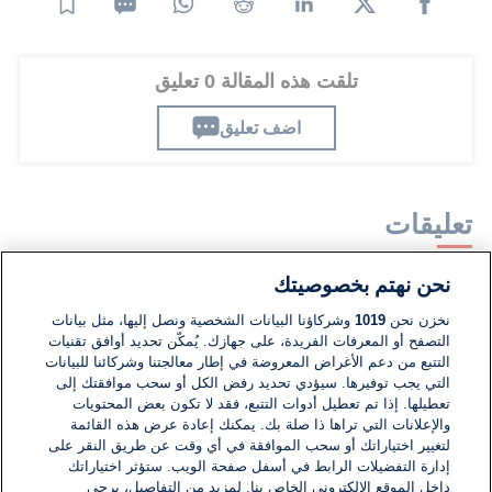
تلقت هذه المقالة 0 تعليق
اضف تعليق
تعليقات
نحن نهتم بخصوصيتك
لا توجد تعليقات مكتوبة حتى الآن. كن الأول!
نخزن نحن
1019
وشركاؤنا البيانات الشخصية ونصل إليها، مثل بيانات
التصفح أو المعرفات الفريدة، على جهازك. يُمكّن تحديد أوافق تقنيات
اكتب تعليقًا جديدًا ...
التتبع من دعم الأغراض المعروضة في إطار معالجتنا وشركائنا للبيانات
التي يجب توفيرها. سيؤدي تحديد رفض الكل أو سحب موافقتك إلى
تعطيلها. إذا تم تعطيل أدوات التتبع، فقد لا تكون بعض المحتويات
والإعلانات التي تراها ذا صلة بك. يمكنك إعادة عرض هذه القائمة
لتغيير اختياراتك أو سحب الموافقة في أي وقت عن طريق النقر على
إدارة التفضيلات الرابط في أسفل صفحة الويب. ستؤثر اختياراتك
داخل الموقع الإلكتروني الخاص بنا. لمزيد من التفاصيل، يرجى