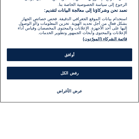
الرجوع إلى سياسة الخصوصية الخاصة بنا.
نعمد نحن وشركاؤنا إلى معالجة البيانات لتقديم:
استخدام بيانات الموقع الجغرافي الدقيقة. فحص خصائص الجهاز
بشكل فعال من أجل تحديد الهوية. تخزين المعلومات و/أو الوصول
إليها على أحد الأجهزة. الإعلانات والمحتوى المخصصان وقياس أداء
الإعلانات والمحتوى وأبحاث الجمهور وتطوير الخدمات.
قائمة الشركاء (المورّدون)
أوافق
رفض الكل
عرض الأغراض
أخبار
أخبار هامة
مجانا
مذياع
برنامج
معلومات
فئ
اللجنة التنفيذية i24NEWS
ملخ
برنامج i24NEWS
ال