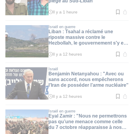
piégé au Sud-Liban
Il y a 1 heure
Temps
de
lecture
:
Israël en guerre
3
Liban : Tsahal a réclamé une
min.
riposte massive contre le
Hezbollah, le gouvernement s'y est
opposé
Il y a 12 heures
Temps
de
lecture
:
Israël
2
Benjamin Netanyahou : "Avec ou
min.
sans accord, nous empêcherons
l’Iran de posséder l’arme nucléaire"
Il y a 12 heures
Temps
de
lecture
:
Israël en guerre
4
Eyal Zamir : "Nous ne permettrons
min.
pas qu’une menace comme celle
du 7 octobre réapparaisse à nos
frontières"