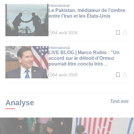
lecture
:
International
2
Le Pakistan, médiateur de l’ombre
min.
entre l’Iran et les États-Unis
04 août 2026
Temps
de
lecture
:
International
3
LIVE BLOG | Marco Rubio : "Un
min.
accord sur le détroit d’Ormuz
pourrait être conclu très
prochainement"
04 août 2026
Temps
de
lecture
:
1
min.
Analyse
Tout voir