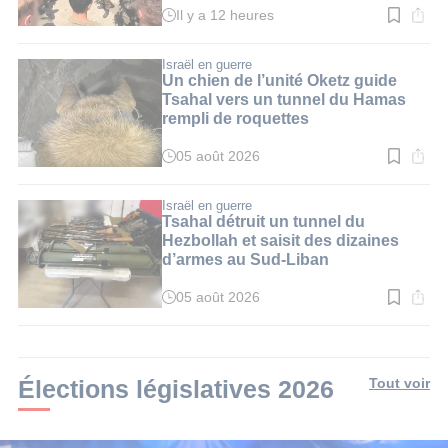
Il y a 12 heures
Temps
de
lecture
:
Israël en guerre
3
Un chien de l’unité Oketz guide
min.
Tsahal vers un tunnel du Hamas
rempli de roquettes
05 août 2026
Temps
de
lecture
:
Israël en guerre
3
Tsahal détruit un tunnel du
min.
Hezbollah et saisit des dizaines
d’armes au Sud-Liban
05 août 2026
Temps
de
lecture
:
3
min.
Élections législatives 2026
Tout voir