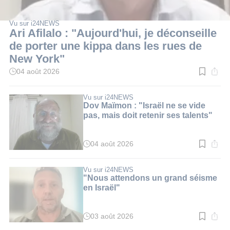
Vu sur i24NEWS
Ari Afilalo : "Aujourd'hui, je déconseille
de porter une kippa dans les rues de
New York"
04 août 2026
Temps
de
lecture
:
Vu sur i24NEWS
3
Dov Maïmon : "Israël ne se vide
min.
pas, mais doit retenir ses talents"
04 août 2026
Temps
de
lecture
:
Vu sur i24NEWS
3
"Nous attendons un grand séisme
min.
en Israël"
03 août 2026
Temps
de