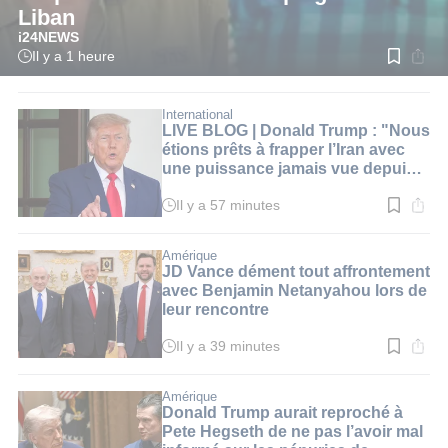
Liban
i24NEWS
Il y a 1 heure
Temps
de
lecture
:
International
3
LIVE BLOG | Donald Trump : "Nous
min.
étions prêts à frapper l’Iran avec
une puissance jamais vue depuis
la Seconde Guerre mondiale"
Il y a 57 minutes
Temps
de
lecture
:
Amérique
1
JD Vance dément tout affrontement
min.
avec Benjamin Netanyahou lors de
leur rencontre
Il y a 39 minutes
Temps
de
lecture
:
Amérique
3
Donald Trump aurait reproché à
min.
Pete Hegseth de ne pas l’avoir mal