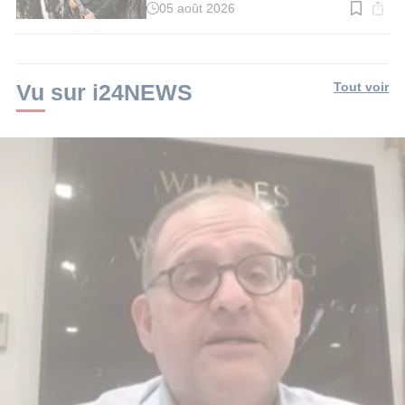
05 août 2026
Temps
de
lecture
:
4
min.
Vu sur i24NEWS
Tout voir