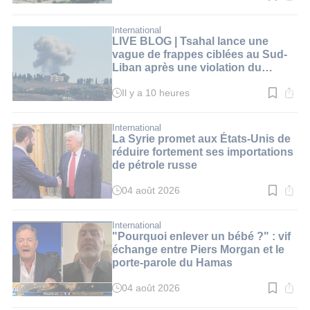
de
lecture
:
International
2
LIVE BLOG | Tsahal lance une
min.
vague de frappes ciblées au Sud-
Liban après une violation du
cessez-le-feu par le Hezbollah
Il y a 10 heures
Temps
de
lecture
:
International
1
La Syrie promet aux États-Unis de
min.
réduire fortement ses importations
de pétrole russe
04 août 2026
Temps
de
lecture
:
International
3
"Pourquoi enlever un bébé ?" : vif
min.
échange entre Piers Morgan et le
porte-parole du Hamas
04 août 2026
Temps
de