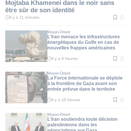
Mojtaba Khamenei dans le noir sans
être sûr de son identité
Il y a 11 minutes
Temps
de
lecture
:
Moyen-Orient
3
L’Iran menace les infrastructures
min.
énergétiques du Golfe en cas de
nouvelles frappes américaines
Il y a 9 heures
Temps
de
lecture
:
Moyen-Orient
3
La Force internationale se déploie
min.
à la frontière de Gaza avant son
entrée prévue dans le territoire
Il y a 10 heures
Temps
de
lecture
:
Moyen-Orient
2
L’Iran soutiendra toute décision
min.
palestinienne dans les
négociations sur Gaza