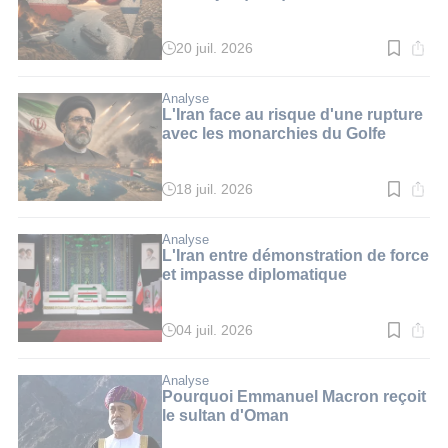
20 juil. 2026
Temps
de
lecture
:
Analyse
3
L'Iran face au risque d'une rupture
min.
avec les monarchies du Golfe
18 juil. 2026
Temps
de
lecture
:
Analyse
3
L'Iran entre démonstration de force
min.
et impasse diplomatique
04 juil. 2026
Temps
de
lecture
:
Analyse
3
Pourquoi Emmanuel Macron reçoit
min.
le sultan d'Oman