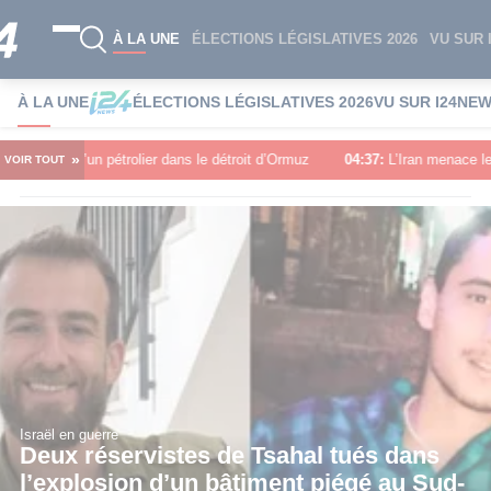
À LA UNE
ÉLECTIONS LÉGISLATIVES 2026
VU SUR 
À LA UNE
ÉLECTIONS LÉGISLATIVES 2026
VU SUR I24NE
»
trolier dans le détroit d’Ormuz
04:37
:
L’Iran menace les infrastructures
VOIR TOUT
Israël en guerre
Deux réservistes de Tsahal tués dans
l’explosion d’un bâtiment piégé au Sud-