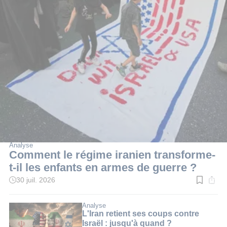
Analyse
Comment le régime iranien transforme-
t-il les enfants en armes de guerre ?
30 juil. 2026
Temps
de
lecture
:
Analyse
20
L'Iran retient ses coups contre
min.
Israël : jusqu'à quand ?