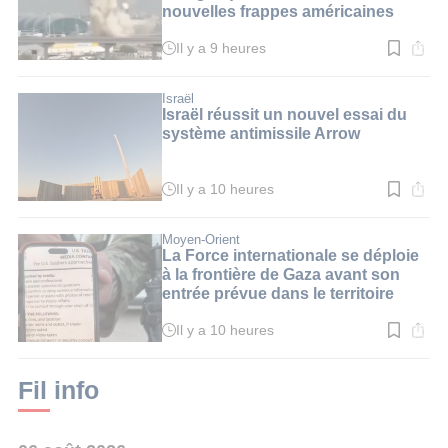
nouvelles frappes américaines
Il y a 9 heures
Temps
de
lecture
:
Israël
3
Israël réussit un nouvel essai du
min.
système antimissile Arrow
Il y a 10 heures
Temps
de
lecture
:
Moyen-Orient
3
La Force internationale se déploie
min.
à la frontière de Gaza avant son
entrée prévue dans le territoire
Il y a 10 heures
Temps
de
lecture
:
Fil info
2
min.