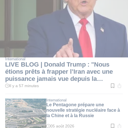
International
LIVE BLOG | Donald Trump : "Nous
étions prêts à frapper l’Iran avec une
puissance jamais vue depuis la
Seconde Guerre mondiale"
Il y a 57 minutes
Temps
de
lecture
:
International
1
Le Pentagone prépare une
min.
nouvelle stratégie nucléaire face à
la Chine et à la Russie
05 août 2026
Temps