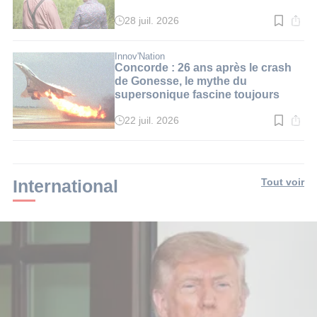
28 juil. 2026
Temps
de
lecture
:
Innov'Nation
3
Concorde : 26 ans après le crash
min.
de Gonesse, le mythe du
supersonique fascine toujours
22 juil. 2026
Temps
de
lecture
:
3
min.
International
Tout voir