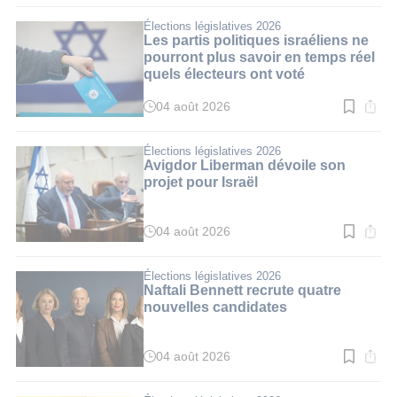
lecture
:
Élections législatives 2026
3
Les partis politiques israéliens ne
min.
pourront plus savoir en temps réel
quels électeurs ont voté
04 août 2026
Temps
de
lecture
:
Élections législatives 2026
3
Avigdor Liberman dévoile son
min.
projet pour Israël
04 août 2026
Temps
de
lecture
:
Élections législatives 2026
3
Naftali Bennett recrute quatre
min.
nouvelles candidates
04 août 2026
Temps
de
lecture