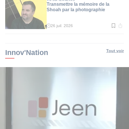
2
Transmettre la mémoire de la
min.
Shoah par la photographie
26 juil. 2026
Temps
de
lecture
:
3
min.
Innov'Nation
Tout voir