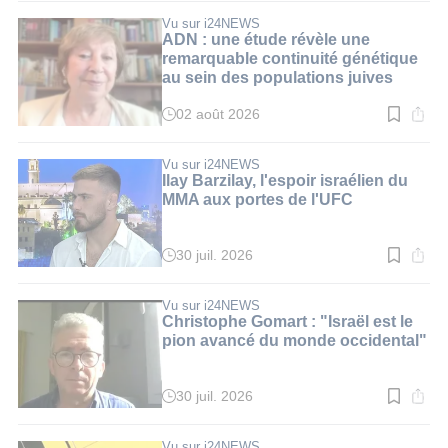
lecture
:
Vu sur i24NEWS
3
ADN : une étude révèle une
min.
remarquable continuité génétique
au sein des populations juives
02 août 2026
Temps
de
lecture
:
Vu sur i24NEWS
3
Ilay Barzilay, l'espoir israélien du
min.
MMA aux portes de l'UFC
30 juil. 2026
Temps
de
lecture
:
Vu sur i24NEWS
2
Christophe Gomart : "Israël est le
min.
pion avancé du monde occidental"
30 juil. 2026
Temps
de
lecture
:
Vu sur i24NEWS