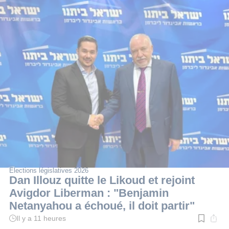
Élections législatives 2026
Dan Illouz quitte le Likoud et rejoint
Avigdor Liberman : "Benjamin
Netanyahou a échoué, il doit partir"
Il y a 11 heures
Temps
de