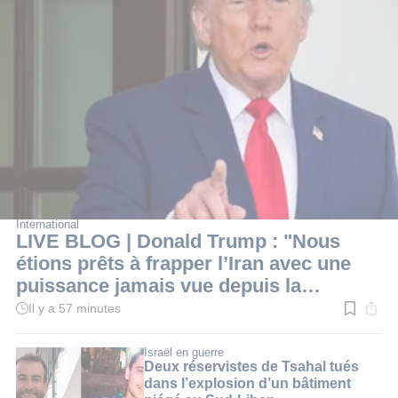
International
LIVE BLOG | Donald Trump : "Nous
étions prêts à frapper l’Iran avec une
puissance jamais vue depuis la
Seconde Guerre mondiale"
Il y a 57 minutes
Temps
de
lecture
:
Israël en guerre
1
Deux réservistes de Tsahal tués
min.
dans l’explosion d’un bâtiment