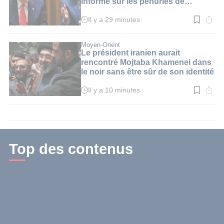
informé sur les pénuries de
missiles
Il y a 29 minutes
Temps
de
lecture
:
Moyen-Orient
3
Le président iranien aurait
min.
rencontré Mojtaba Khamenei dans
le noir sans être sûr de son identité
Il y a 10 minutes
Temps
de
lecture
:
3
min.
Top des contenus