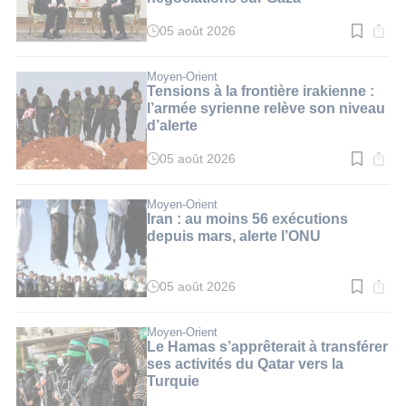
05 août 2026
Temps
de
lecture
:
Moyen-Orient
3
Tensions à la frontière irakienne :
min.
l’armée syrienne relève son niveau
d’alerte
05 août 2026
Temps
de
lecture
:
Moyen-Orient
3
Iran : au moins 56 exécutions
min.
depuis mars, alerte l’ONU
05 août 2026
Temps
de
lecture
:
Moyen-Orient
3
Le Hamas s’apprêterait à transférer
min.
ses activités du Qatar vers la
Turquie