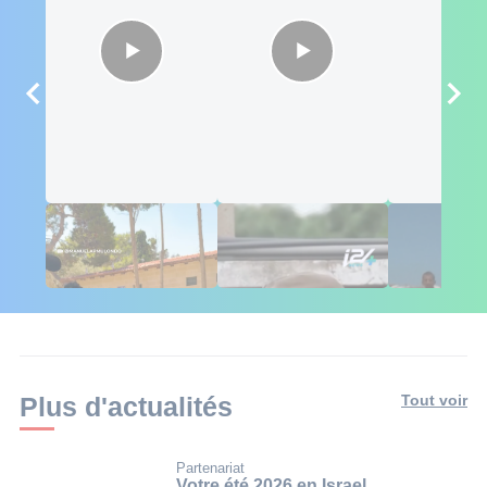
Des influenceurs
L'Africa Corps de
Aide à Gaza 
africains conquis
Poutine piégé au
chiffre que 
par Israël 🇮🇱
Mali
préfèrent ig
Plus d'actualités
Tout voir
Partenariat
Votre été 2026 en Israel