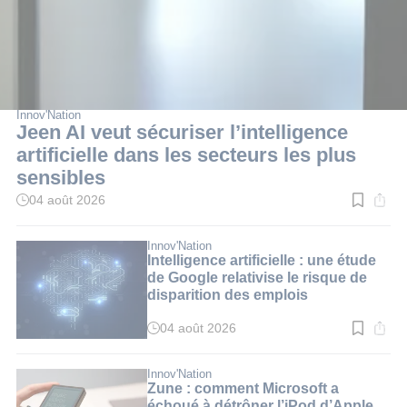
Innov'Nation
Jeen AI veut sécuriser l’intelligence
artificielle dans les secteurs les plus
sensibles
04 août 2026
Temps
de
lecture
:
Innov'Nation
3
Intelligence artificielle : une étude
min.
de Google relativise le risque de
disparition des emplois
04 août 2026
Temps
de
lecture
:
Innov'Nation
3
Zune : comment Microsoft a
min.
échoué à détrôner l’iPod d’Apple