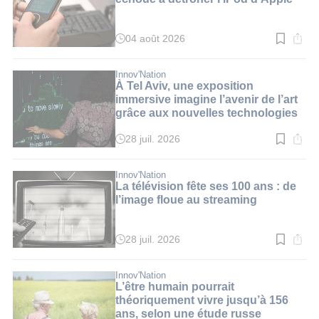
04 août 2026
Temps
de
lecture
:
Innov'Nation
2
À Tel Aviv, une exposition
min.
immersive imagine l’avenir de l’art
grâce aux nouvelles technologies
28 juil. 2026
Temps
de
lecture
:
Innov'Nation
3
La télévision fête ses 100 ans : de
min.
l’image floue au streaming
28 juil. 2026
Temps
de
lecture
:
Innov'Nation
2
L’être humain pourrait
min.
théoriquement vivre jusqu’à 156
ans, selon une étude russe