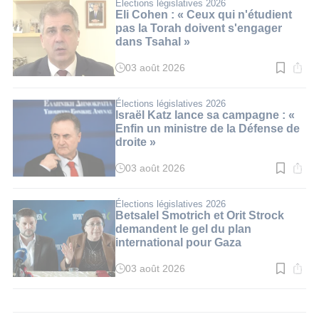
:
Élections législatives 2026
3
Eli Cohen : « Ceux qui n'étudient
min.
pas la Torah doivent s'engager
dans Tsahal »
03 août 2026
Temps
de
lecture
:
Élections législatives 2026
3
Israël Katz lance sa campagne : «
min.
Enfin un ministre de la Défense de
droite »
03 août 2026
Temps
de
lecture
:
Élections législatives 2026
2
Betsalel Smotrich et Orit Strock
min.
demandent le gel du plan
international pour Gaza
03 août 2026
Temps
de
lecture
:
3