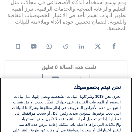
ومع توسع استخدام الذكاء الاصطناعي في مجالات مثل
التعليم والرعاية الصحية والخدمات الرقمية، تبرز أهمية
تطوير أدوات تقييم تأخذ في الاعتبار الخصوصيات الثقافية
واللغوية، لضمان تحسين جودة الأداء وملاءمته للبيئات
المختلفة.
تلقت هذه المقالة 0 تعليق
اضف تعليق
نحن نهتم بخصوصيتك
نخزن نحن
1019
وشركاؤنا البيانات الشخصية ونصل إليها، مثل بيانات
التصفح أو المعرفات الفريدة، على جهازك. يُمكّن تحديد أوافق تقنيات
تعليقات
التتبع من دعم الأغراض المعروضة في إطار معالجتنا وشركائنا للبيانات
التي يجب توفيرها. سيؤدي تحديد رفض الكل أو سحب موافقتك إلى
تعطيلها. إذا تم تعطيل أدوات التتبع، فقد لا تكون بعض المحتويات
لا توجد تعليقات مكتوبة حتى الآن. كن الأول!
والإعلانات التي تراها ذا صلة بك. يمكنك إعادة عرض هذه القائمة
لتغيير اختياراتك أو سحب الموافقة في أي وقت عن طريق النقر على