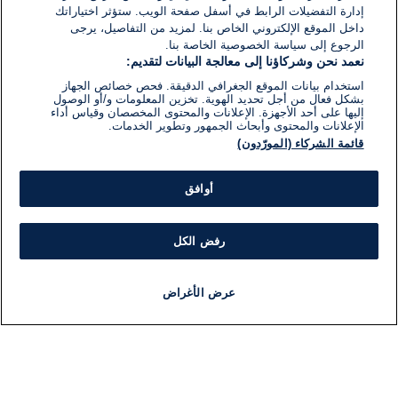
إدارة التفضيلات الرابط في أسفل صفحة الويب. ستؤثر اختياراتك
اكتب تعليقًا جديدًا ...
داخل الموقع الإلكتروني الخاص بنا. لمزيد من التفاصيل، يرجى
الرجوع إلى سياسة الخصوصية الخاصة بنا.
نعمد نحن وشركاؤنا إلى معالجة البيانات لتقديم:
استخدام بيانات الموقع الجغرافي الدقيقة. فحص خصائص الجهاز
بشكل فعال من أجل تحديد الهوية. تخزين المعلومات و/أو الوصول
إليها على أحد الأجهزة. الإعلانات والمحتوى المخصصان وقياس أداء
الإعلانات والمحتوى وأبحاث الجمهور وتطوير الخدمات.
قائمة الشركاء (المورّدون)
أوافق
رفض الكل
عرض الأغراض
أخبار
أخبار هامة
مباشر
مذياع
برنامج
معلومات
فئ