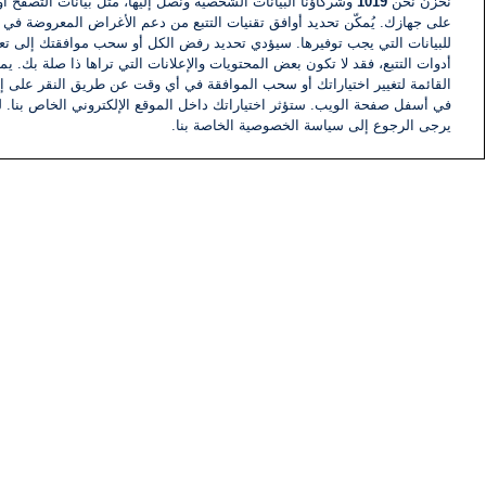
نخزن نحن
1019
وشركاؤنا البيانات الشخصية ونصل إليها، مثل بيانات التصفح أو
على جهازك. يُمكّن تحديد أوافق تقنيات التتبع من دعم الأغراض المعروضة في إط
للبيانات التي يجب توفيرها. سيؤدي تحديد رفض الكل أو سحب موافقتك إلى تعط
أدوات التتبع، فقد لا تكون بعض المحتويات والإعلانات التي تراها ذا صلة بك. 
القائمة لتغيير اختياراتك أو سحب الموافقة في أي وقت عن طريق النقر على إد
في أسفل صفحة الويب. ستؤثر اختياراتك داخل الموقع الإلكتروني الخاص بنا. ل
يرجى الرجوع إلى سياسة الخصوصية الخاصة بنا.
أخبار
أخبار هامة
معلومات
اللجنة التنفيذية i24NEWS
برنامج i24NEWS
الاذاعة الحية
حياة مهنية
اتصال
خريطة الموقع