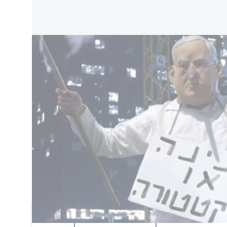
 و"نتنياهو لا بديل له إلا أن يتماشى مع إرادة ترامب"
وكانت الولايات المتحدة قد فرضت عقوبات على بريشا عام 2021 بتهم تتعلق بالفساد
ى صحتها مرارًا، معتبرًا أنها ذات دوافع سياسية.
عكس حالة من الاستياء المتزايد تجاه الطبقة
تبادلة بين الحكومة والمعارضة بشأن إدارة الشأن
لحكومة الألبانية ضغوطًا متزايدة لاحتواء الأزمة
حتجون مطالبهم بإجراء إصلاحات سياسية واقتصادية
اضف تعليق