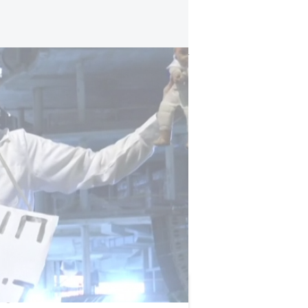
تفاصيل زيارة كوشنر وويتكوف المتوقعة لإسرائيل..
واستغلال النفوذ، وهي الاتهامات التي نف
ويرى مراقبون أن الاحتجاجات الحالية ت
السياسية في ألبانيا، في ظل اتهامات م
العام والملفات الاقتصادية.
وتأتي هذه التطورات في وقت تواجه فيه ا
وطمأنة الرأي العام، بينما يواصل الم
أوسع.
تلقت هذه المقالة 0 تعليق