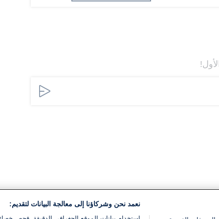
لأول!
نعمد نحن وشركاؤنا إلى معالجة البيانات لتقديم:
استخدام بيانات الموقع الجغرافي الدقيقة. فحص خصا