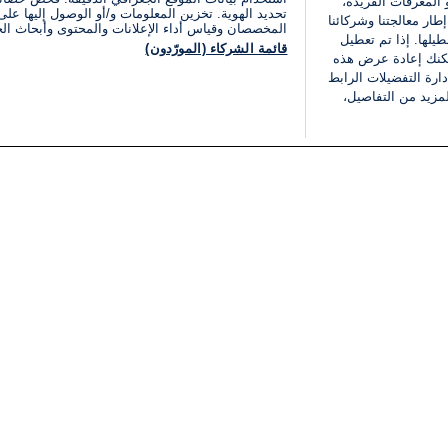
 المعرفات الفريدة،
تحديد الهوية. تخزين المعلومات و/أو الوصول إليها على 
ار معالجتنا وشركائنا
المخصصان وقياس أداء الإعلانات والمحتوى وأبحاث ال
يلها. إذا تم تعطيل
قائمة الشركاء (المورّدون)
يمكنك إعادة عرض هذه
ارة التفضيلات الرابط
مزيد من التفاصيل،
مجانا
فئات
قانوني
ملخص الأخبار
شروط الخدمة
الشرق الأوسط
سياسة خاصة
شؤون إسرائيلية
شروط وأحكام الإعلان
دولي
إعلان إمكانية الوصول
مونديال 2026
إدارة التفضيلات
ثقافة
قائمة ملفات تعريف الارتباط
اقتصاد
رياضة
الحرب في إسرائيل