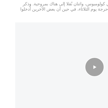
لومبوس، واثنان نُقلا إلى هناك بمروحية. وذكر
جة يوم الثلاثاء، في حين أن بعض الآخرين أُدخلوا