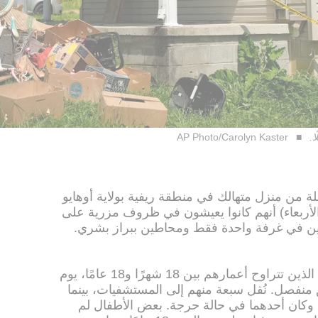
AP Photo/Carolyn Kaster
ة من منزل متهالك في منطقة ريفية بولاية أوهايو
أربعاء) أنهم كانوا يعيشون في ظروف مزرية على
ين في غرفة واحدة فقط ومحاطين ببراز بشري.
أفادت السلطات بالعثور على الأطفال، الذين تتراوح أعمارهم بين 18 شهرًا و18 عامًا، يوم
يق منفصل. نُقل سبعة منهم إلى المستشفيات، بينما
، وكان أحدهما في حالة حرجة. بعض الأطفال لم