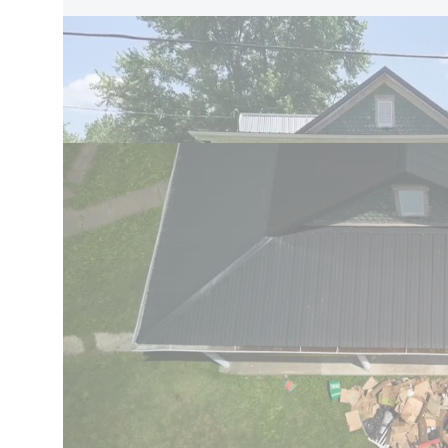
المشاهد بأنها "مقززة" وقال إن "معظم حيواناتنا
طفال". وُجّهت إلى والدي الأطفال وجدّيهما تهمة