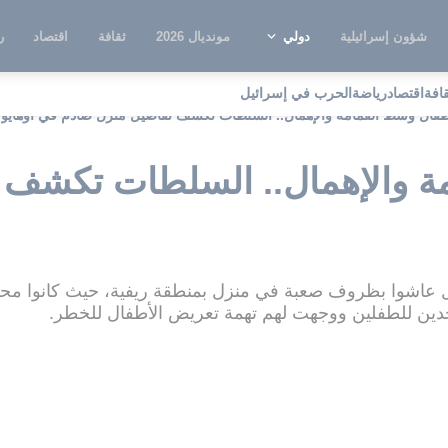
شؤون إسرائيلية
دولي
مونديال 2026
ثقافة
اقتصاد
ر
قافة
اقتصاد
رياضة
الحرب في إسرائيل
فال وسط القمامة والإهمال.. السلطات تكشف تفاصيل منزل صادم في أوهايو
ة والإهمال.. السلطات تكشف 
ال عاشوا بظروف صعبة في منزل بمنطقة ريفية، حيث كانوا م
 وجدين للطفلين ووجهت لهم تهمة تعريض الأطفال للخطر.