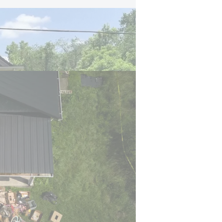
"محاطون بالقذارة، مجرد منظر مقزز": تم إنقاذ 16 طفلًا من بيت "رعب" في أوهايو
شريف مقاطعة فينتون، رايان كين، وصف 
تم الاحتفاظ بها في ظروف أفضل من الأ
تعريض الأطفال للخطر.