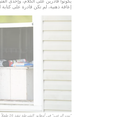
إعاقة ذهنية، لم تكن قادرة على كتابة ا
"بيت الرعب" في أوهايو: الشرطة تنقذ 16 طفلاً