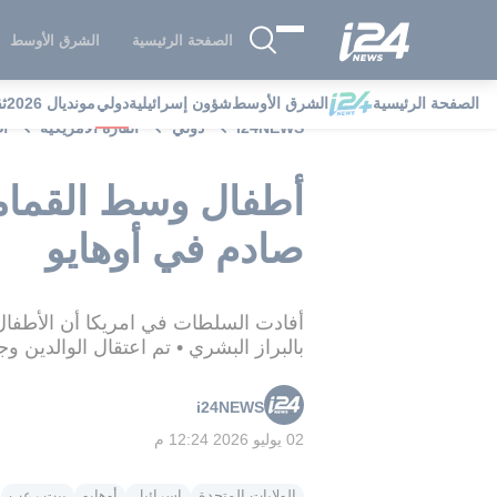
الصفحة الرئيسية
الشرق الأوسط
الصفحة الرئيسية
الشرق الأوسط
شؤون إسرائيلية
دولي
مونديال 2026
ث
i24NEWS
دولي
القارة الامريكية
أط
أطفال وسط القمام
صادم في أوهايو
أفادت السلطات في امريكا أن الأطف
بالبراز البشري • تم اعتقال الوالدين
i24NEWS
02 يوليو 2026 12:24 م
الولايات المتحدة
إسرائيل
أوهايو
بيت رعب