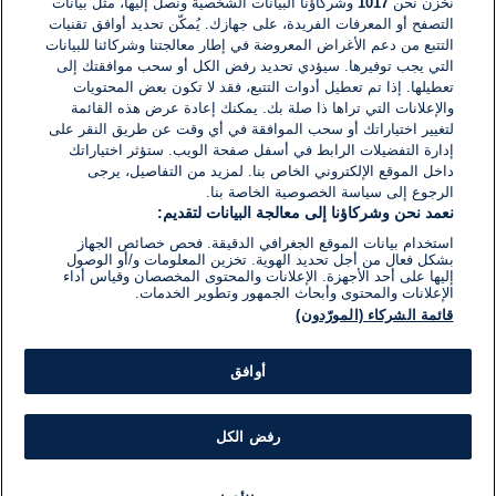
نخزن نحن
1017
وشركاؤنا البيانات الشخصية ونصل إليها، مثل بيانات
التصفح أو المعرفات الفريدة، على جهازك. يُمكّن تحديد أوافق تقنيات
التتبع من دعم الأغراض المعروضة في إطار معالجتنا وشركائنا للبيانات
اكتب تعليقًا جديدًا ...
التي يجب توفيرها. سيؤدي تحديد رفض الكل أو سحب موافقتك إلى
تعطيلها. إذا تم تعطيل أدوات التتبع، فقد لا تكون بعض المحتويات
والإعلانات التي تراها ذا صلة بك. يمكنك إعادة عرض هذه القائمة
لتغيير اختياراتك أو سحب الموافقة في أي وقت عن طريق النقر على
إدارة التفضيلات الرابط في أسفل صفحة الويب. ستؤثر اختياراتك
داخل الموقع الإلكتروني الخاص بنا. لمزيد من التفاصيل، يرجى
الرجوع إلى سياسة الخصوصية الخاصة بنا.
نعمد نحن وشركاؤنا إلى معالجة البيانات لتقديم:
استخدام بيانات الموقع الجغرافي الدقيقة. فحص خصائص الجهاز
بشكل فعال من أجل تحديد الهوية. تخزين المعلومات و/أو الوصول
إليها على أحد الأجهزة. الإعلانات والمحتوى المخصصان وقياس أداء
الإعلانات والمحتوى وأبحاث الجمهور وتطوير الخدمات.
قائمة الشركاء (المورّدون)
أوافق
رفض الكل