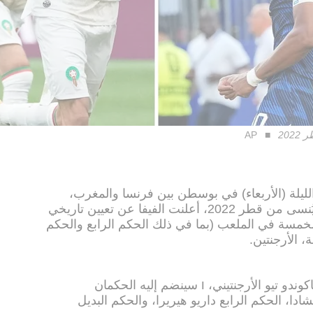
20
AP
الليلة (الأربعاء) في بوسطن بين فرنسا والمغرب،
والتي تُعد إعادة لنصف النهائي الذي لا يُنسى من قطر 2022، أعلنت الفيفا عن تعيين تاريخي
خمسة في الملعب (بما في ذلك الحكم الرابع والحكم
 الأرجنتين.
وندو تيو الأرجنتيني، ו سينضم إليه الحكمان
ادا، الحكم الرابع داريو هيريرا، والحكم البديل