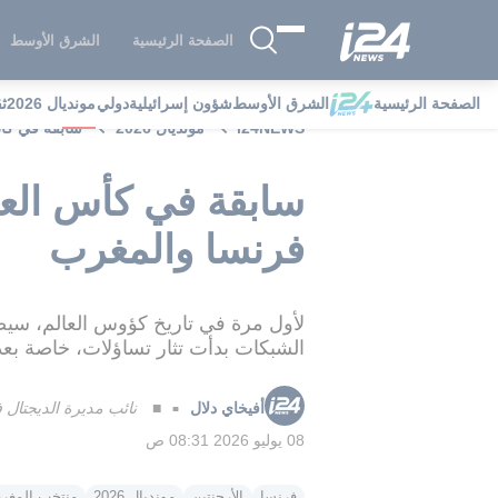
الصفحة الرئيسية
الشرق الأوسط
الصفحة الرئيسية
الشرق الأوسط
شؤون إسرائيلية
دولي
مونديال 2026
ث
i24NEWS
مونديال 2026
سابقة في كأس 
سابقة في كأس العالم
فرنسا والمغرب
لأول مرة في تاريخ كؤوس العالم، سيص
الشبكات بدأت تثار تساؤلات، خاصة بعد 
أفيخاي دلال
■ نائب مديرة الديجتال في i24NEWS ال
■
08 يوليو 2026 08:31 ص
فرنسا
الأرجنتين
مونديال 2026
منتخب المغر