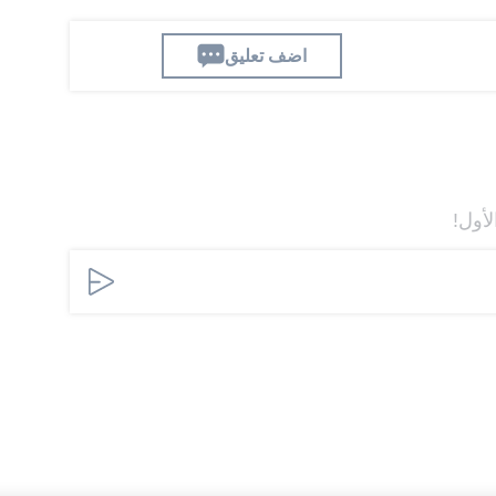
اضف تعليق
لأول!