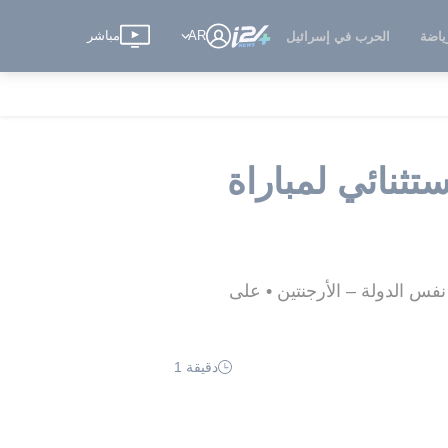
AR
مباشر
ياضة
الحرب في إسرائيل
تثنائي لمباراة
س الدولة – الأرجنتين • على
دقيقة 1