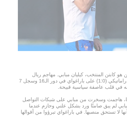
هو كابتن المنتخب، كيليان مبابي. مهاجم ريال
مدريد، الذي سجل ركلة جزاء الفوز الدراماتيكي (1:0) على باراغواي في دور الـ16 وسجل 7
سه في قلب عاصفة سياسية قبيحة.
ريا، هاجمت وسخرت من مبابي على شبكات التواصل
بابي لم يبق صامتًا ورد بشكل علني وحازم عندما
نها لا تستحق منصبها. في باراغواي تبرؤوا من أقوالها