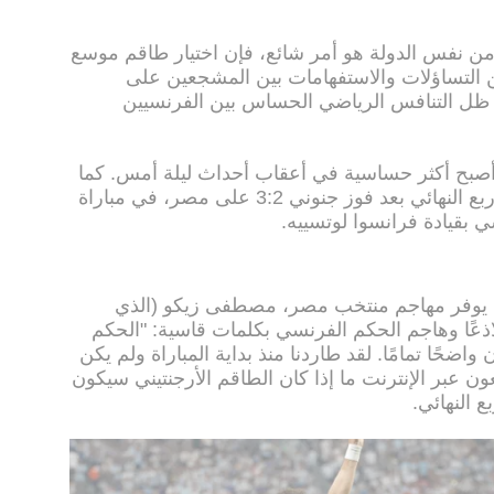
من نفس الدولة هو أمر شائع، فإن اختيار طاقم موسع
ن التساؤلات والاستفهامات بين المشجعين على
 ظل التنافس الرياضي الحساس بين الفرنسيين
كنه أصبح أكثر حساسية في أعقاب أحداث ليلة أمس. كما
هو معلوم، تأهل منتخب الأرجنتين إلى ربع النهائي بعد فوز جنوني 3:2 على مصر، في مباراة
بقيادة فرانسوا لوتسييه.
 لم يوفر مهاجم منتخب مصر، مصطفى زيكو (الذي
 لاذعًا وهاجم الحكم الفرنسي بكلمات قاسية: "الحكم
واضحًا تمامًا. لقد طاردنا منذ بداية المباراة ولم يكن
عون عبر الإنترنت ما إذا كان الطاقم الأرجنتيني سيكون
 النهائي.