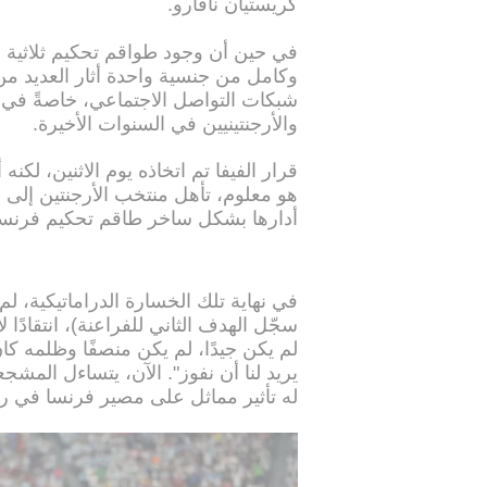
كريستيان نافارو.
في حين أن وجود طواقم تحكيم ثلاثية 
وكامل من جنسية واحدة أثار العديد م
شبكات التواصل الاجتماعي، خاصةً في
والأرجنتينيين في السنوات الأخيرة.
قرار الفيفا تم اتخاذه يوم الاثنين، ل
أدارها بشكل ساخر طاقم تحكيم فرنسي 
في نهاية تلك الخسارة الدراماتيكية،
سجّل الهدف الثاني للفراعنة)، انتقادًا
لم يكن جيدًا، لم يكن منصفًا وظلمه كان 
يريد لنا أن نفوز". الآن، يتساءل المشج
له تأثير مماثل على مصير فرنسا في ربع