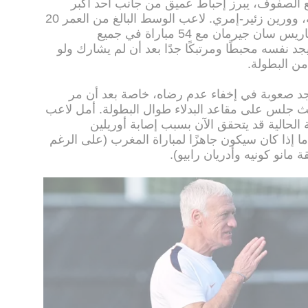
ع الصفوف، يبرز إحباط عميق من جانب أحد أكبر
النجوم الشبان في كرة القدم الفرنسية، وورين زئير-إمري. لاعب الوسط البالغ من العمر 20
عامًا، الذي قدم موسمًا مذهلًا بقميص باريس سان جيرمان مع 54 مباراة في جميع
 نفسه محبطًا ومرتبكًا جدًا بعد أن لم يشارك ولو
ن البطولة.
 يجد صعوبة في إخفاء عدم رضاه، خاصة بعد أن مر
 مماثلة أيضًا في يورو 2024، حيث جلس على مقاعد البدلاء طوال البطولة. أمل لاعب
الحالية قد يتحقق الآن بسبب إصابة أوريلين
ا إذا كان سيكون جاهزًا لمباراة المغرب (على الرغم
مانو كونيه وأدريان رابيو).