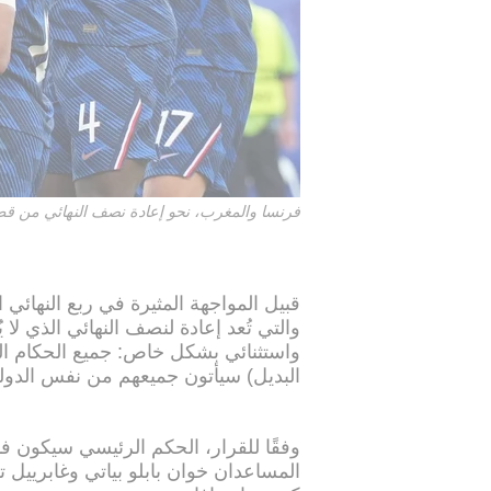
فرنسا والمغرب، نحو إعادة نصف النهائي من قطر 22
قبيل المواجهة المثيرة في ربع النهائي 
واستثنائي بشكل خاص: جميع الحكام ال
البديل) سيأتون جميعهم من نفس الدولة،
وفقًا للقرار، الحكم الرئيسي سيكون فاك
المساعدان خوان بابلو بياتي وغابرييل تش