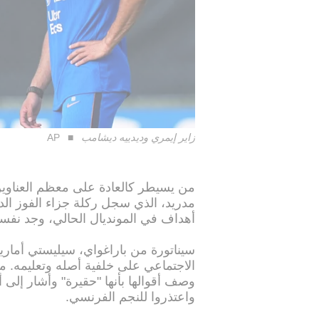
زاير إيمري وديدييه ديشامب
AP
من يسيطر كالعادة على معظم العناوين 
أهداف في المونديال الحالي، وجد نف
سيناتورة من باراغواي، سيليستي أما
الاجتماعي على خلفية أصله وتعليمه. م
وصف أقوالها بأنها "حقيرة" وأشار إلى أ
واعتذروا للنجم الفرنسي.