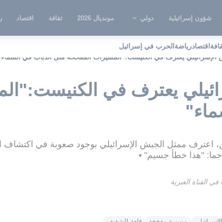
شؤون إسرائيلية
دولي
مونديال 2026
ثقافة
اقتصاد
ر
قافة
اقتصاد
رياضة
الحرب في إسرائيل
الإسرائيلي يعترف في الكنيست:"المسيرات المفخخة مثل الذباب في السماء"
ائيلي يعترف في الكنيست:"ال
ماء"
ن، اعترف ممثل الجيش الإسرائيلي بوجود صعوبة في اكتشاف ا
اجما: "هذا خطأ جسيم" •
 القناة العبرية
لإسرائيلي
مسيرة مفخخة
قلعة الشقيف