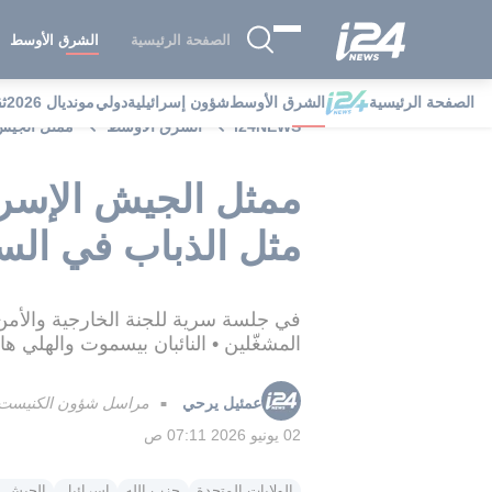
الصفحة الرئيسية
الشرق الأوسط
الصفحة الرئيسية
الشرق الأوسط
شؤون إسرائيلية
دولي
مونديال 2026
ث
i24NEWS
الشرق الأوسط
ممثل الجيش 
ممثل الجيش الإسر
مثل الذباب في الس
في جلسة سرية للجنة الخارجية والأم
المشغّلين • النائبان بيسموت والهلي ه
عمئيل يرحي
مراسل شؤون الكنيست في
■
02 يونيو 2026 07:11 ص
الولايات المتحدة
حزب الله
إسرائيل
الجيش ا