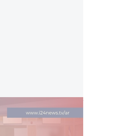
تحليق مكثف للطيران الإسرائيلي… وترقب لموجة
هذا المفهوم أثار انتقادات حادة من أ
وقال: "ماذا يعني ذلك؟ اليوم كل شخص
هو البيضة؟ هذا خطأ كبير. المشغل هو 
متاحة جداً". النائب عميت هليفي دعم