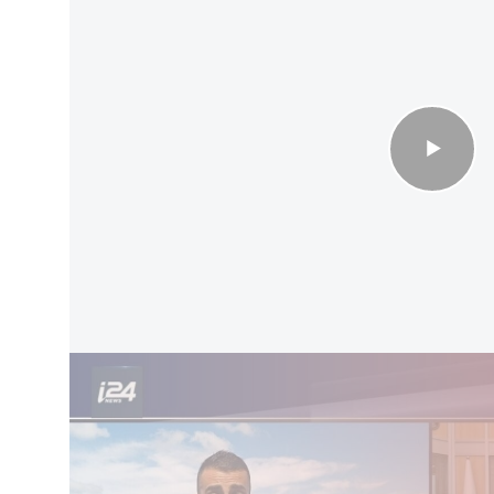
 غارات واسعة على جنوب لبنان بعد تهديدات نتنياهو وكاتس
عضاء اللجنة. النائب بوعز بيسموت هاجم ممثل الجيش
 يمكنه شراء طائرة بدون طيار وتشغيلها. المشغل
بعوضة، هناك عدد لا يحصى من البعوض. التكنولوجيا
 هذه الأقوال وتساءل: "هل تعرف كم عدد مشغلي