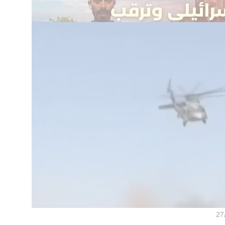
اك في بير الهج؟ العشرات".
27