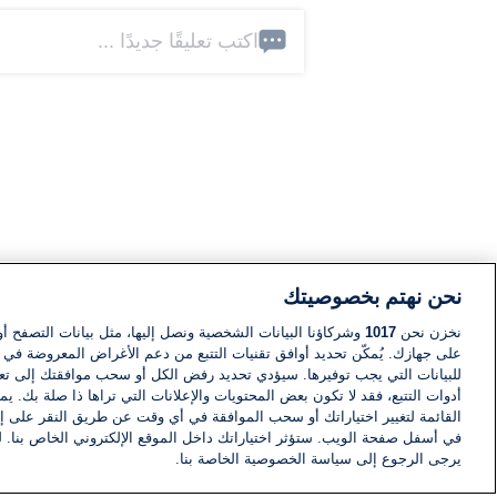
اكتب تعليقًا جديدًا ...
نحن نهتم بخصوصيتك
نخزن نحن
1017
وشركاؤنا البيانات الشخصية ونصل إليها، مثل بيانات التصفح أو
على جهازك. يُمكّن تحديد أوافق تقنيات التتبع من دعم الأغراض المعروضة في إط
للبيانات التي يجب توفيرها. سيؤدي تحديد رفض الكل أو سحب موافقتك إلى تعط
أدوات التتبع، فقد لا تكون بعض المحتويات والإعلانات التي تراها ذا صلة بك. 
القائمة لتغيير اختياراتك أو سحب الموافقة في أي وقت عن طريق النقر على إد
في أسفل صفحة الويب. ستؤثر اختياراتك داخل الموقع الإلكتروني الخاص بنا. ل
يرجى الرجوع إلى سياسة الخصوصية الخاصة بنا.
أخبار
أخبار هامة