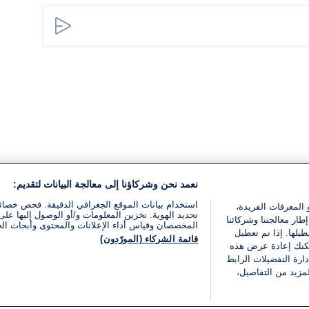
نعمد نحن وشركاؤنا إلى معالجة البيانات لتقديم:
استخدام بيانات الموقع الجغرافي الدقيقة. فحص خصا
 المعرفات الفريدة،
تحديد الهوية. تخزين المعلومات و/أو الوصول إليها على 
ار معالجتنا وشركائنا
المخصصان وقياس أداء الإعلانات والمحتوى وأبحاث ال
يلها. إذا تم تعطيل
قائمة الشركاء (المورّدون)
يمكنك إعادة عرض هذه
ارة التفضيلات الرابط
مزيد من التفاصيل،
مجانا