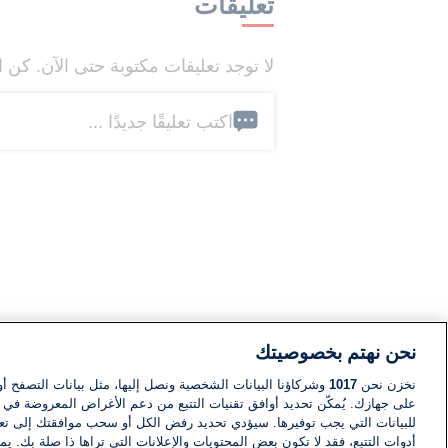
تعليقات
لا توجد تعليقات مكتوبة حتى الآن. كن ا
اكتب تعليقًا جديدًا ...
نحن نهتم بخصوصيتك
نخزن نحن
1017
وشركاؤنا البيانات الشخصية ونصل إليها، مثل بيانات التصفح أو
على جهازك. يُمكّن تحديد أوافق تقنيات التتبع من دعم الأغراض المعروضة في إط
للبيانات التي يجب توفيرها. سيؤدي تحديد رفض الكل أو سحب موافقتك إلى تعط
أدوات التتبع، فقد لا تكون بعض المحتويات والإعلانات التي تراها ذا صلة بك. 