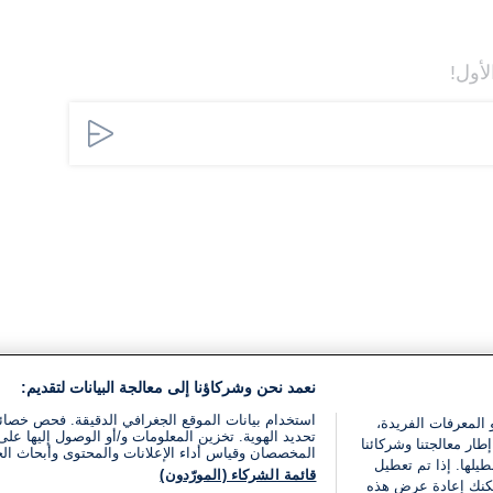
لأول!
نعمد نحن وشركاؤنا إلى معالجة البيانات لتقديم:
استخدام بيانات الموقع الجغرافي الدقيقة. فحص خصا
 المعرفات الفريدة،
تحديد الهوية. تخزين المعلومات و/أو الوصول إليها على 
ار معالجتنا وشركائنا
المخصصان وقياس أداء الإعلانات والمحتوى وأبحاث ال
يلها. إذا تم تعطيل
قائمة الشركاء (المورّدون)
يمكنك إعادة عرض هذه