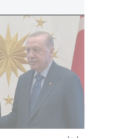
غضب وقلق إسرائيلي من الصفقة التركية الأمري
فرنسا إيمانويل ماكرون خلال زيارته لأ
أردوغان، بينما رفضت قبول هذه اللفتة
الرئيس أردوغان نفسه اكتفى بمصافحة 
أثار الفيديو اهتمامًا ونقاشًا واسعًا ع
الفروق بين الإيماءات الدبلوماسية المع
وخاصة تحت حكم الرئيس أردوغان.
تلقت هذه المقالة 0 تعليق