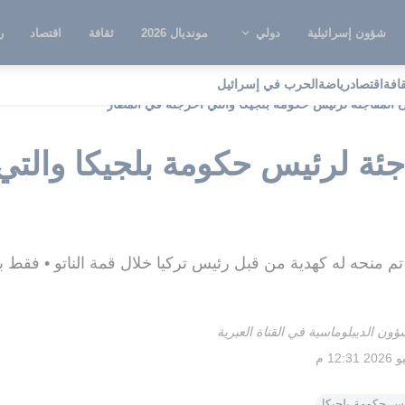
شؤون إسرائيلية
دولي
مونديال 2026
ثقافة
اقتصاد
ر
قافة
اقتصاد
رياضة
الحرب في إسرائيل
ن المفاجئة لرئيس حكومة بلجيكا والتي أحرجته في المطار
جئة لرئيس حكومة بلجيكا والت
تم منحه له كهدية من قبل رئيس تركيا خلال قمة الناتو • فقط ب
ون الديبلوماسية في القناة العبرية
س حكومة بلجيكا