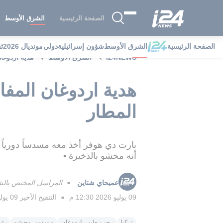
الصفحة الرئيسية
الشرق الأوسط
الصفحة الرئيسية
الشرق الأوسط
شؤون إسرائيلية
دولي
مونديال 2026
ث
i24NEWS
الشرق الأوسط
هدية اردوغا
هدية اردوغان المفا
المطار
بارت دي هوفر أخذ معه مسدساً دورياً 
أنه محشو بالذخيرة •
عميحاي شتاين
المراسل المختص بالشؤ
■
09 يوليو 2026 12:30 م
التنقيح الأخير
09 يوليو 2026 12:31 م
■
تركيا
رجب طيب اردوغان
مسدس محشو
رئي