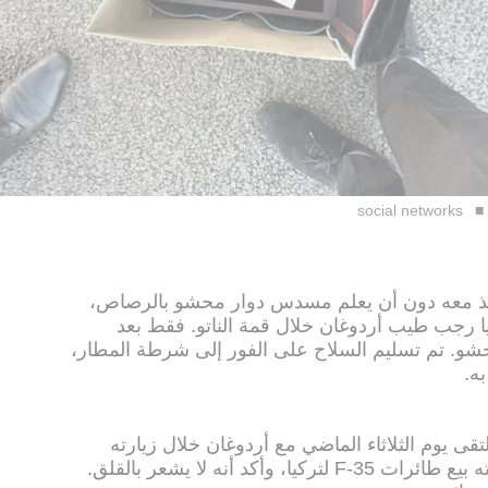
social networks
أخذ معه دون أن يعلم مسدس دوار محشو بالرصاص،
يا رجب طيب أردوغان خلال قمة الناتو. فقط بعد
حشو. تم تسليم السلاح على الفور إلى شرطة المطار،
ه.
تقى يوم الثلاثاء الماضي مع أردوغان خلال زيارته
للبلاد، بمناسبة قمة الناتو. وأشار إلى نيته بيع طائرات F-35 لتركيا، وأكد أنه لا يشعر بالقلق.