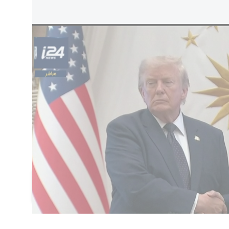
كية
في حادثة محرجة تم توثيقها على مواقع التواصل الاجتماعي وأصبحت viral، شوهد رئيس
نقرة وهو يحاول تقبيل يد زوجة الرئيس التركي، أمينة
 وتركت يدها خارج متناول الرئيس الفرنسي. حتى
يد بريجيت ماكرون، دون أي لفتة أخرى.
لى الإنترنت، حيث أشار العديد من المتصفحين إلى
تادة في فرنسا وتلك المتبعة في تركيا المسلمة،
اضف تعليق