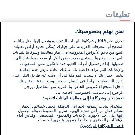
تعليقات
نحن نهتم بخصوصيتك
لا توجد تعليقات مكتوبة حتى الآن. كن الأول!
نخزن نحن
1019
وشركاؤنا البيانات الشخصية ونصل إليها، مثل بيانات
التصفح أو المعرفات الفريدة، على جهازك. يُمكّن تحديد أوافق تقنيات
اكتب تعليقًا جديدًا ...
التتبع من دعم الأغراض المعروضة في إطار معالجتنا وشركائنا للبيانات
التي يجب توفيرها. سيؤدي تحديد رفض الكل أو سحب موافقتك إلى
تعطيلها. إذا تم تعطيل أدوات التتبع، فقد لا تكون بعض المحتويات
والإعلانات التي تراها ذا صلة بك. يمكنك إعادة عرض هذه القائمة
لتغيير اختياراتك أو سحب الموافقة في أي وقت عن طريق النقر على
إدارة التفضيلات الرابط في أسفل صفحة الويب. ستؤثر اختياراتك
داخل الموقع الإلكتروني الخاص بنا. لمزيد من التفاصيل، يرجى
الرجوع إلى سياسة الخصوصية الخاصة بنا.
نعمد نحن وشركاؤنا إلى معالجة البيانات لتقديم:
استخدام بيانات الموقع الجغرافي الدقيقة. فحص خصائص الجهاز
بشكل فعال من أجل تحديد الهوية. تخزين المعلومات و/أو الوصول
إليها على أحد الأجهزة. الإعلانات والمحتوى المخصصان وقياس أداء
الإعلانات والمحتوى وأبحاث الجمهور وتطوير الخدمات.
قائمة الشركاء (المورّدون)