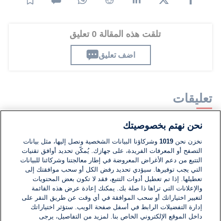
تلقت هذه المقالة 0 تعليق
اضف تعليق
تعليقات
نحن نهتم بخصوصيتك
لا توجد تعليقات مكتوبة حتى الآن. كن الأول!
نخزن نحن
1019
وشركاؤنا البيانات الشخصية ونصل إليها، مثل بيانات
التصفح أو المعرفات الفريدة، على جهازك. يُمكّن تحديد أوافق تقنيات
اكتب تعليقًا جديدًا ...
التتبع من دعم الأغراض المعروضة في إطار معالجتنا وشركائنا للبيانات
التي يجب توفيرها. سيؤدي تحديد رفض الكل أو سحب موافقتك إلى
تعطيلها. إذا تم تعطيل أدوات التتبع، فقد لا تكون بعض المحتويات
والإعلانات التي تراها ذا صلة بك. يمكنك إعادة عرض هذه القائمة
لتغيير اختياراتك أو سحب الموافقة في أي وقت عن طريق النقر على
إدارة التفضيلات الرابط في أسفل صفحة الويب. ستؤثر اختياراتك
داخل الموقع الإلكتروني الخاص بنا. لمزيد من التفاصيل، يرجى