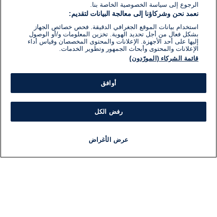
الرجوع إلى سياسة الخصوصية الخاصة بنا.
نعمد نحن وشركاؤنا إلى معالجة البيانات لتقديم:
استخدام بيانات الموقع الجغرافي الدقيقة. فحص خصائص الجهاز
بشكل فعال من أجل تحديد الهوية. تخزين المعلومات و/أو الوصول
إليها على أحد الأجهزة. الإعلانات والمحتوى المخصصان وقياس أداء
الإعلانات والمحتوى وأبحاث الجمهور وتطوير الخدمات.
قائمة الشركاء (المورّدون)
أوافق
رفض الكل
عرض الأغراض
أخبار
أخبار هامة
مجانا
مذياع
برنامج
معلومات
فئ
اللجنة التنفيذية i24NEWS
ملخ
برنامج i24NEWS
ال