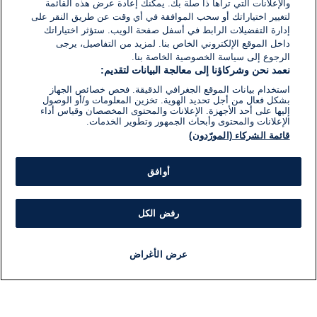
والإعلانات التي تراها ذا صلة بك. يمكنك إعادة عرض هذه القائمة
لتغيير اختياراتك أو سحب الموافقة في أي وقت عن طريق النقر على
إدارة التفضيلات الرابط في أسفل صفحة الويب. ستؤثر اختياراتك
داخل الموقع الإلكتروني الخاص بنا. لمزيد من التفاصيل، يرجى
الرجوع إلى سياسة الخصوصية الخاصة بنا.
نعمد نحن وشركاؤنا إلى معالجة البيانات لتقديم:
استخدام بيانات الموقع الجغرافي الدقيقة. فحص خصائص الجهاز
بشكل فعال من أجل تحديد الهوية. تخزين المعلومات و/أو الوصول
إليها على أحد الأجهزة. الإعلانات والمحتوى المخصصان وقياس أداء
الإعلانات والمحتوى وأبحاث الجمهور وتطوير الخدمات.
قائمة الشركاء (المورّدون)
أوافق
رفض الكل
عرض الأغراض
أخبار
أخبار هامة
مجانا
مذياع
برنامج