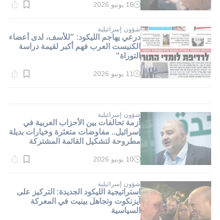
16 يونيو 2026
وقت
القراءة:
1}
دقيقة.
شؤون إسرائيلية
درعي يهاجم الليكود: "للأسف، لدى أعضاء
الكنيست العرب فهم أكبر لقيمة دراسة
التوراة"
11 يونيو 2026
وقت
القراءة:
1}
دقيقة.
شؤون إسرائيلية
أزمة تحالفات بين الأحزاب العربية في
إسرائيل.. مفاوضات متعثرة وخيارات بديلة
مطروحة لتشكيل القائمة المشتركة
10 يونيو 2026
وقت
القراءة:
1}
دقيقة.
شؤون إسرائيلية
استراتيجية الليكود الجديدة: التركيز على
آيزنكوت وتجاهل بينيت في المعركة
السياسية