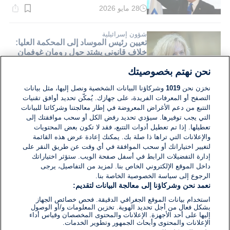
28 مايو 2026
وقت
القراءة:
1}
دقيقة.
شؤون إسرائيلية
تعيين رئيس الموساد إلى المحكمة العليا:
خلاف قانوني يشتد حول رومان غوفمان
نحن نهتم بخصوصيتك
28 مايو 2026
وقت
نخزن نحن
1019
وشركاؤنا البيانات الشخصية ونصل إليها، مثل بيانات
القراءة:
التصفح أو المعرفات الفريدة، على جهازك. يُمكّن تحديد أوافق تقنيات
1}
دقيقة.
التتبع من دعم الأغراض المعروضة في إطار معالجتنا وشركائنا للبيانات
التي يجب توفيرها. سيؤدي تحديد رفض الكل أو سحب موافقتك إلى
حمّل المزيد من المقالات
تعطيلها. إذا تم تعطيل أدوات التتبع، فقد لا تكون بعض المحتويات
والإعلانات التي تراها ذا صلة بك. يمكنك إعادة عرض هذه القائمة
لتغيير اختياراتك أو سحب الموافقة في أي وقت عن طريق النقر على
إدارة التفضيلات الرابط في أسفل صفحة الويب. ستؤثر اختياراتك
داخل الموقع الإلكتروني الخاص بنا. لمزيد من التفاصيل، يرجى
الرجوع إلى سياسة الخصوصية الخاصة بنا.
نعمد نحن وشركاؤنا إلى معالجة البيانات لتقديم:
استخدام بيانات الموقع الجغرافي الدقيقة. فحص خصائص الجهاز
بشكل فعال من أجل تحديد الهوية. تخزين المعلومات و/أو الوصول
إليها على أحد الأجهزة. الإعلانات والمحتوى المخصصان وقياس أداء
الإعلانات والمحتوى وأبحاث الجمهور وتطوير الخدمات.