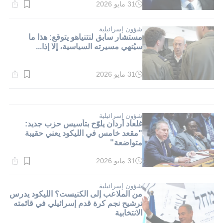
31 مايو 2026
وقت
القراءة:
1}
دقيقة.
شؤون إسرائيلية
مستشار سابق لنتنياهو يتوقع: هذا ما
سيُنهي مسيرته السياسية، إلا إذا...
31 مايو 2026
وقت
القراءة:
1}
دقيقة.
شؤون إسرائيلية
غلعاد أردان يلوّح بتأسيس حزب جديد:
"مقعد خامس في الليكود يعني حقيبة
متواضعة"
31 مايو 2026
وقت
القراءة:
1}
دقيقة.
شؤون إسرائيلية
من الملاعب إلى الكنيست؟ الليكود يدرس
ترشيح نجم كرة قدم إسرائيلي في قائمته
الانتخابية