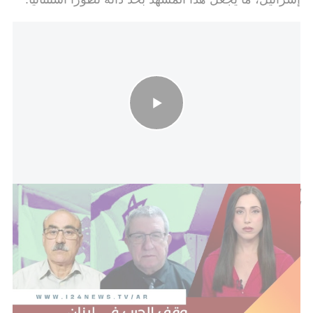
القائد العسكري الإسرائيلي السابق لبنت جبيل: هذا اسوأ توقيت لوقف
الحرب في لبنان
لا وقف لإطلاق النار.. والميدان يفرض إيقاعه
رغم الطابع السياسي للاجتماع، لم يُسفر عن إعلان وقف
لإطلاق النار، في وقت استمرت فيه العمليات العسكرية