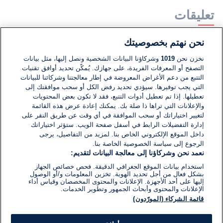
تعليقات
نحن نهتم بخصوصيتك
لا توجد تعليقات مكتوبة حتى الآن. كن الأول!
نخزن نحن
1019
وشركاؤنا البيانات الشخصية ونصل إليها، مثل بيانات
التصفح أو المعرفات الفريدة، على جهازك. يُمكّن تحديد أوافق تقنيات
اكتب تعليقًا جديدًا ...
التتبع من دعم الأغراض المعروضة في إطار معالجتنا وشركائنا للبيانات
التي يجب توفيرها. سيؤدي تحديد رفض الكل أو سحب موافقتك إلى
تعطيلها. إذا تم تعطيل أدوات التتبع، فقد لا تكون بعض المحتويات
والإعلانات التي تراها ذا صلة بك. يمكنك إعادة عرض هذه القائمة
لتغيير اختياراتك أو سحب الموافقة في أي وقت عن طريق النقر على
إدارة التفضيلات الرابط في أسفل صفحة الويب. ستؤثر اختياراتك
داخل الموقع الإلكتروني الخاص بنا. لمزيد من التفاصيل، يرجى
الرجوع إلى سياسة الخصوصية الخاصة بنا.
نعمد نحن وشركاؤنا إلى معالجة البيانات لتقديم:
استخدام بيانات الموقع الجغرافي الدقيقة. فحص خصائص الجهاز
بشكل فعال من أجل تحديد الهوية. تخزين المعلومات و/أو الوصول
إليها على أحد الأجهزة. الإعلانات والمحتوى المخصصان وقياس أداء
الإعلانات والمحتوى وأبحاث الجمهور وتطوير الخدمات.
قائمة الشركاء (المورّدون)