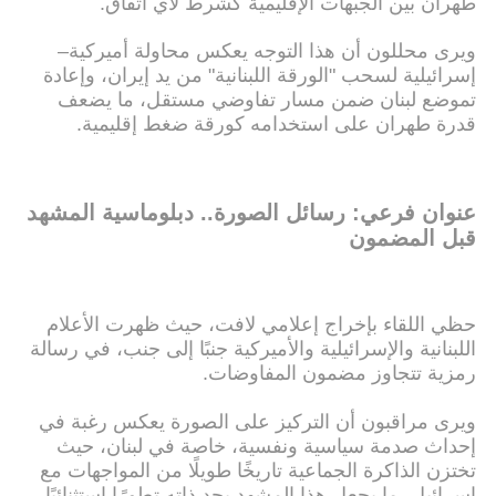
طهران بين الجبهات الإقليمية كشرط لأي اتفاق.
ويرى محللون أن هذا التوجه يعكس محاولة أميركية–
إسرائيلية لسحب "الورقة اللبنانية" من يد إيران، وإعادة
تموضع لبنان ضمن مسار تفاوضي مستقل، ما يضعف
قدرة طهران على استخدامه كورقة ضغط إقليمية.
عنوان فرعي: رسائل الصورة.. دبلوماسية المشهد
قبل المضمون
حظي اللقاء بإخراج إعلامي لافت، حيث ظهرت الأعلام
اللبنانية والإسرائيلية والأميركية جنبًا إلى جنب، في رسالة
رمزية تتجاوز مضمون المفاوضات.
ويرى مراقبون أن التركيز على الصورة يعكس رغبة في
إحداث صدمة سياسية ونفسية، خاصة في لبنان، حيث
تختزن الذاكرة الجماعية تاريخًا طويلًا من المواجهات مع
إسرائيل، ما يجعل هذا المشهد بحد ذاته تطورًا استثنائيًا.