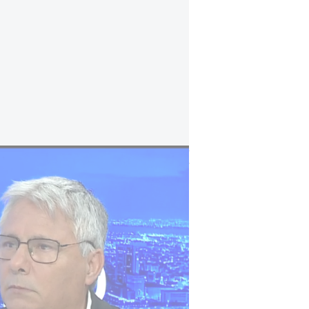
"امريكا حاولت جر السعودية للحرب ضد ايران 
"
وتأتي الخطوة في ظل محدودية البدائل 
والبحرين وقطر حالياً مسارات تصدير 
العراقي الواصل إلى تركيا من أعطال
وتُعد الإمارات الدولة الخليجية الأخر
تعمل على تطوير خط أنابيب جديد باتج
قدرات نقل النفط عند دخوله الخدمة.