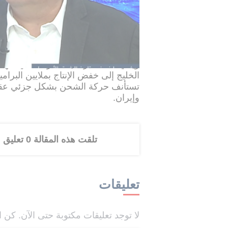
وبحسب مصادر تحدثت لـ"رويترز"، فإن ا
إلى قطاع النفط، مع احتمال تحوّل التناف
أسواق الطاقة العالمية.
ويأتي هذا التحرك بعد الأزمة التي ش
الخليج إلى خفض الإنتاج بملايين البرامي
تستأنف حركة الشحن بشكل جزئي عقب ا
وإيران.
تلقت هذه المقالة 0 تعليق
تعليقات
لا توجد تعليقات مكتوبة حتى الآن. كن ا