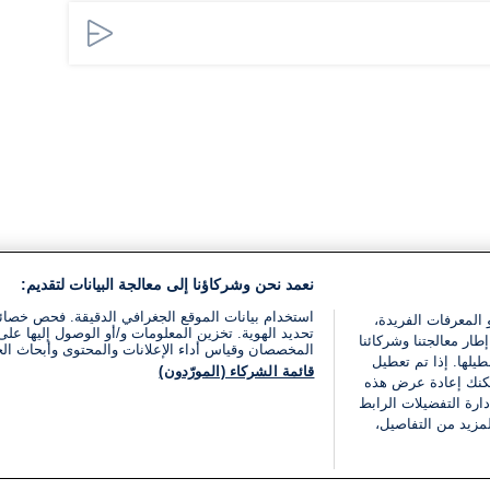
نعمد نحن وشركاؤنا إلى معالجة البيانات لتقديم:
استخدام بيانات الموقع الجغرافي الدقيقة. فحص خصا
 المعرفات الفريدة،
تحديد الهوية. تخزين المعلومات و/أو الوصول إليها على 
ار معالجتنا وشركائنا
المخصصان وقياس أداء الإعلانات والمحتوى وأبحاث ال
يلها. إذا تم تعطيل
قائمة الشركاء (المورّدون)
يمكنك إعادة عرض هذه
ارة التفضيلات الرابط
مزيد من التفاصيل،
مجانا