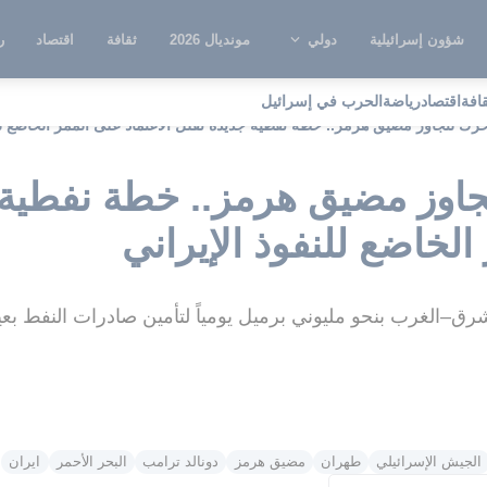
شؤون إسرائيلية
دولي
مونديال 2026
ثقافة
اقتصاد
ر
قافة
اقتصاد
رياضة
الحرب في إسرائيل
حرك لتجاوز مضيق هرمز.. خطة نفطية جديدة تقلل الاعتماد على الممر الخاضع للن
جاوز مضيق هرمز.. خطة نفطية 
الخاضع للنفوذ الإيراني
رق–الغرب بنحو مليوني برميل يومياً لتأمين صادرات النفط ب
الجيش الإسرائيلي
طهران
مضيق هرمز
دونالد ترامب
البحر الأحمر
ايران