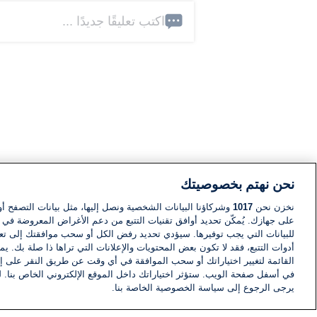
اكتب تعليقًا جديدًا ...
نحن نهتم بخصوصيتك
نخزن نحن
1017
وشركاؤنا البيانات الشخصية ونصل إليها، مثل بيانات التصفح أو
على جهازك. يُمكّن تحديد أوافق تقنيات التتبع من دعم الأغراض المعروضة في إط
للبيانات التي يجب توفيرها. سيؤدي تحديد رفض الكل أو سحب موافقتك إلى تعط
أدوات التتبع، فقد لا تكون بعض المحتويات والإعلانات التي تراها ذا صلة بك. 
القائمة لتغيير اختياراتك أو سحب الموافقة في أي وقت عن طريق النقر على إد
في أسفل صفحة الويب. ستؤثر اختياراتك داخل الموقع الإلكتروني الخاص بنا. ل
يرجى الرجوع إلى سياسة الخصوصية الخاصة بنا.
أخبار
أخبار هامة