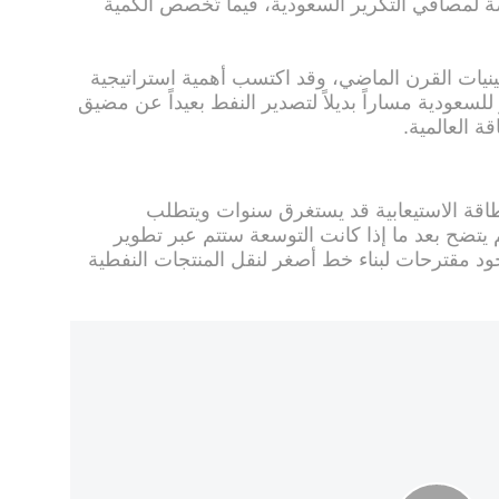
صة لمصافي التكرير السعودية، فيما تُخصص الكمية
انينيات القرن الماضي، وقد اكتسب أهمية استراتيجية
 للسعودية مساراً بديلاً لتصدير النفط بعيداً عن مضيق
 العالمية.
طاقة الاستيعابية قد يستغرق سنوات ويتطلب
م يتضح بعد ما إذا كانت التوسعة ستتم عبر تطوير
وجود مقترحات لبناء خط أصغر لنقل المنتجات النفطية