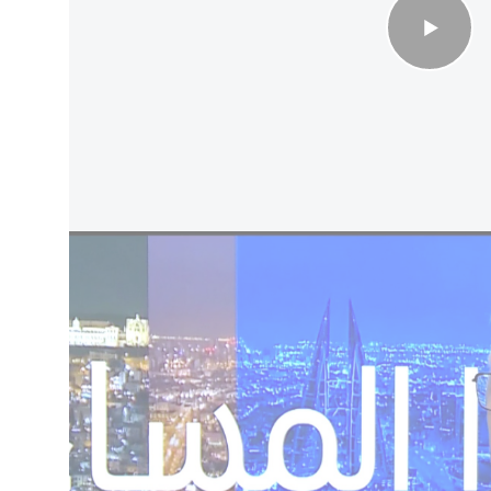
في شهر رمضان والتي بدورها فضلت المسار السياسي على الحرب
المتاحة لبعض دول الخليج، حيث لا تملك الكويت
رئيسية تتجاوز مضيق هرمز، فيما يعاني خط النفط
 متكررة وتشغيل أقل من طاقته القصوى.
ى التي تمتلك قدرة مهمة على تجاوز مضيق هرمز، إذ
اه ميناء الفجيرة على بحر العرب، من شأنه مضاعفة