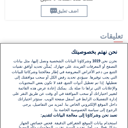
اضف تعليق
تعليقات
نحن نهتم بخصوصيتك
لا توجد تعليقات مكتوبة حتى الآن. كن الأول!
نخزن نحن
1019
وشركاؤنا البيانات الشخصية ونصل إليها، مثل بيانات
التصفح أو المعرفات الفريدة، على جهازك. يُمكّن تحديد أوافق تقنيات
اكتب تعليقًا جديدًا ...
التتبع من دعم الأغراض المعروضة في إطار معالجتنا وشركائنا للبيانات
التي يجب توفيرها. سيؤدي تحديد رفض الكل أو سحب موافقتك إلى
تعطيلها. إذا تم تعطيل أدوات التتبع، فقد لا تكون بعض المحتويات
والإعلانات التي تراها ذا صلة بك. يمكنك إعادة عرض هذه القائمة
لتغيير اختياراتك أو سحب الموافقة في أي وقت عن طريق النقر على
إدارة التفضيلات الرابط في أسفل صفحة الويب. ستؤثر اختياراتك
داخل الموقع الإلكتروني الخاص بنا. لمزيد من التفاصيل، يرجى
الرجوع إلى سياسة الخصوصية الخاصة بنا.
نعمد نحن وشركاؤنا إلى معالجة البيانات لتقديم:
استخدام بيانات الموقع الجغرافي الدقيقة. فحص خصائص الجهاز
بشكل فعال من أجل تحديد الهوية. تخزين المعلومات و/أو الوصول