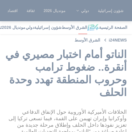
شؤون إسرائيلية
دولي
مونديال 2026
ثقافة
اقتصاد
الصفحة الرئيسية
الشرق الأوسط
شؤون إسرائيلية
دولي
مونديال 2026
ث
i24NEWS
الشرق الأوسط
الناتو أمام اختبار مصيري في
أنقرة.. ضغوط ترامب
وحروب المنطقة تهدد وحدة
الحلف
الخلافات الأميركية الأوروبية حول الإنفاق الدفاعي
وأوكرانيا وإيران تهيمن على القمة، فيما تسعى تركيا إلى
تعزيز نفوذها داخل الحلف وإطلاق مرحلة جديدة من
إعادة صياغة دور "الناتو" بمواجهة التحديات العالمية