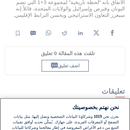
الاتفاق بأنه "لحظة تاريخية" لمجموعة 3+1 التي تضم
اليونان وقبرص وإسرائيل والولايات المتحدة، قائلاً إنه
سيعزز التعاون الاستراتيجي ويحسن الترابط الإقليمي.
تلقت هذه المقالة 0 تعليق
اضف تعليق
تعليقات
نحن نهتم بخصوصيتك
لا توجد تعليقات مكتوبة حتى الآن. كن الأول!
نخزن نحن
1019
وشركاؤنا البيانات الشخصية ونصل إليها، مثل بيانات
التصفح أو المعرفات الفريدة، على جهازك. يُمكّن تحديد أوافق تقنيات
اكتب تعليقًا جديدًا ...
التتبع من دعم الأغراض المعروضة في إطار معالجتنا وشركائنا للبيانات