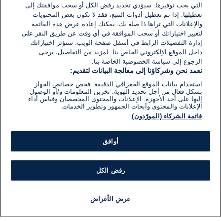
التي يجب توفيرها. سيؤدي تحديد رفض الكل أو سحب موافقتك إلى
تعطيلها. إذا تم تعطيل أدوات التتبع، فقد لا تكون بعض المحتويات
والإعلانات التي تراها ذا صلة بك. يمكنك إعادة عرض هذه القائمة
لتغيير اختياراتك أو سحب الموافقة في أي وقت عن طريق النقر على
إدارة التفضيلات الرابط في أسفل صفحة الويب. ستؤثر اختياراتك
داخل الموقع الإلكتروني الخاص بنا. لمزيد من التفاصيل، يرجى
الرجوع إلى سياسة الخصوصية الخاصة بنا.
نعمد نحن وشركاؤنا إلى معالجة البيانات لتقديم:
استخدام بيانات الموقع الجغرافي الدقيقة. فحص خصائص الجهاز
بشكل فعال من أجل تحديد الهوية. تخزين المعلومات و/أو الوصول
إليها على أحد الأجهزة. الإعلانات والمحتوى المخصصان وقياس أداء
الإعلانات والمحتوى وأبحاث الجمهور وتطوير الخدمات.
قائمة الشركاء (المورّدون)
أوافق
رفض الكل
عرض الأغراض
أخبار
أخبار هامة
مجانا
مذياع
برنامج