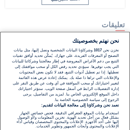
تعليقات
نحن نهتم بخصوصيتك
لا توجد تعليقات مكتوبة حتى الآن. كن الأول!
نخزن نحن
1017
وشركاؤنا البيانات الشخصية ونصل إليها، مثل بيانات
التصفح أو المعرفات الفريدة، على جهازك. يُمكّن تحديد أوافق تقنيات
اكتب تعليقًا جديدًا ...
التتبع من دعم الأغراض المعروضة في إطار معالجتنا وشركائنا للبيانات
التي يجب توفيرها. سيؤدي تحديد رفض الكل أو سحب موافقتك إلى
تعطيلها. إذا تم تعطيل أدوات التتبع، فقد لا تكون بعض المحتويات
والإعلانات التي تراها ذا صلة بك. يمكنك إعادة عرض هذه القائمة
لتغيير اختياراتك أو سحب الموافقة في أي وقت عن طريق النقر على
إدارة التفضيلات الرابط في أسفل صفحة الويب. ستؤثر اختياراتك
داخل الموقع الإلكتروني الخاص بنا. لمزيد من التفاصيل، يرجى
الرجوع إلى سياسة الخصوصية الخاصة بنا.
نعمد نحن وشركاؤنا إلى معالجة البيانات لتقديم:
استخدام بيانات الموقع الجغرافي الدقيقة. فحص خصائص الجهاز
بشكل فعال من أجل تحديد الهوية. تخزين المعلومات و/أو الوصول
إليها على أحد الأجهزة. الإعلانات والمحتوى المخصصان وقياس أداء
الإعلانات والمحتوى وأبحاث الجمهور وتطوير الخدمات.