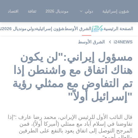
شؤون إسرائيلية
دولي
مونديال 2026
ثقافة
اقتصاد
الصفحة الرئيسية
الشرق الأوسط
شؤون إسرائيلية
دولي
مونديال 2026
ث
i24NEWS
الشرق الأوسط
مسؤول إيراني:"لن يكون
هناك اتفاق مع واشنطن إذا
تم التفاوض مع ممثلي رؤية
"إسرائيل أولاً"
قال النائب الأول للرئيس الإيراني، محمد رضا عارف :"إذا
تفاوضنا في إسلام آباد مع ممثلي (أميركا أولاً)، فمن
المرجح التوصل إلى اتفاق يعود بالنفع على الطرفين
والعالم أجمع"،