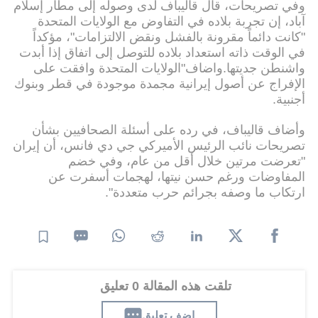
وفي تصريحات، قال قاليباف لدى وصوله إلى مطار إسلام
آباد، إن تجربة بلاده في التفاوض مع الولايات المتحدة
"كانت دائماً مقرونة بالفشل ونقض الالتزامات"، مؤكداً
في الوقت ذاته استعداد بلاده للتوصل إلى اتفاق إذا أبدت
واشنطن جديتها.واضاف"الولايات المتحدة وافقت على
الإفراج عن أصول إيرانية مجمدة موجودة في قطر وبنوك
أجنبية.
وأضاف قاليباف، في رده على أسئلة الصحافيين بشأن
تصريحات نائب الرئيس الأميركي جي دي فانس، أن إيران
"تعرضت مرتين خلال أقل من عام، وفي خضم
المفاوضات ورغم حسن نيتها، لهجمات أسفرت عن
ارتكاب ما وصفه بجرائم حرب متعددة".
تلقت هذه المقالة 0 تعليق
اضف تعليق