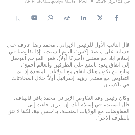
في 11 أبريل 2026
AP Photo/Jacquelyn Martin, Pool
قال النائب الأول للرئيس الإيراني، محمد رضا عارف على
حسابه على منصة"إكس"، اليوم السبت، "إذا تفاوضنا في
إسلام آباد مع ممثلي (أميركا أولاً)، فمن المرجح التوصل
إلى اتفاق يعود بالنفع على الطرفين والعالم أجمع"،
وتابع"لن يكون هناك اتفاق مع الولايات المتحدة إذا تم
التفاوض مع ممثلي رؤية ’إسرائيل أولاً’ خلال المحادثات
في باكستان".
وكان رئيس وفد التفاوض الإيراني محمد باقر قاليباف،
قال السبت، في إسلام آباد، إن إيران جاءت إلى
المفاوضات مع الولايات المتحدة، بـ"حسن نية، لكننا لا نثق
بالطرف الآخر".