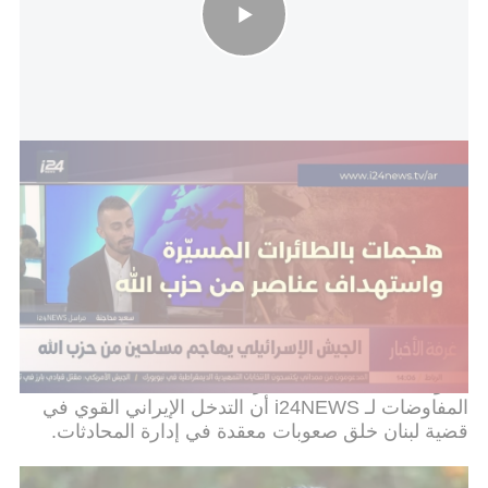
خروقات إسرائيلية مستمرة.. صواريخ وقنابل من طائرات مسيّرة
والجيش الإسرائيلي يهاجم عناصر من حزب الله
من المتوقع أن يتضمن البيان المشترك المتوقع ملخصًا
مبدئيًا حول بدء المشروع التجريبي، والذي في إطاره
ستبدأ قوات الجيش اللبناني، بدعم أمريكي، في العمل
ضد تمركز حزب الله في المنطقة. ومع ذلك، تواجه
المحادثات عقبات، حيث أن النقطة الرئيسية والمركزية
التي لا تزال موضع خلاف بين الوفود في هذه المرحلة هي
تحديد المنطقة الدقيقة التي سيبدأ فيها التحرك الأولي.
علاوة على ذلك، أفاد مصدران مطلعان على تفاصيل
المفاوضات لـ i24NEWS أن التدخل الإيراني القوي في
قضية لبنان خلق صعوبات معقدة في إدارة المحادثات.