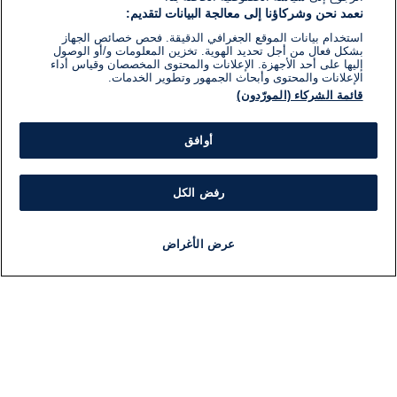
نعمد نحن وشركاؤنا إلى معالجة البيانات لتقديم:
استخدام بيانات الموقع الجغرافي الدقيقة. فحص خصائص الجهاز
بشكل فعال من أجل تحديد الهوية. تخزين المعلومات و/أو الوصول
إليها على أحد الأجهزة. الإعلانات والمحتوى المخصصان وقياس أداء
الإعلانات والمحتوى وأبحاث الجمهور وتطوير الخدمات.
قائمة الشركاء (المورّدون)
أوافق
رفض الكل
عرض الأغراض
أخبار
أخبار هامة
مجانا
مذياع
برنامج
معلومات
فئ
اللجنة التنفيذية i24NEWS
ملخ
برنامج i24NEWS
ال
الاذاعة الحية
شؤو