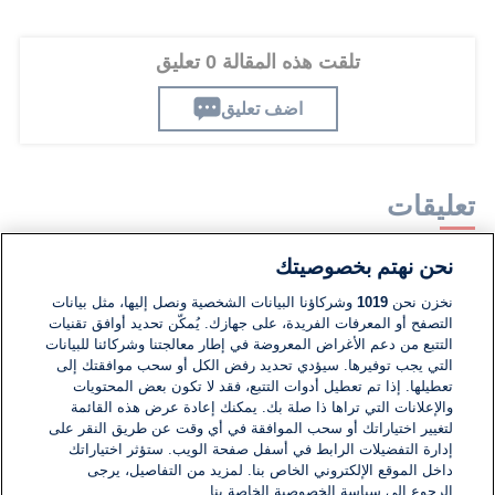
تلقت هذه المقالة 0 تعليق
اضف تعليق
تعليقات
نحن نهتم بخصوصيتك
لا توجد تعليقات مكتوبة حتى الآن. كن الأول!
نخزن نحن
1019
وشركاؤنا البيانات الشخصية ونصل إليها، مثل بيانات
التصفح أو المعرفات الفريدة، على جهازك. يُمكّن تحديد أوافق تقنيات
اكتب تعليقًا جديدًا ...
التتبع من دعم الأغراض المعروضة في إطار معالجتنا وشركائنا للبيانات
التي يجب توفيرها. سيؤدي تحديد رفض الكل أو سحب موافقتك إلى
تعطيلها. إذا تم تعطيل أدوات التتبع، فقد لا تكون بعض المحتويات
والإعلانات التي تراها ذا صلة بك. يمكنك إعادة عرض هذه القائمة
لتغيير اختياراتك أو سحب الموافقة في أي وقت عن طريق النقر على
إدارة التفضيلات الرابط في أسفل صفحة الويب. ستؤثر اختياراتك
داخل الموقع الإلكتروني الخاص بنا. لمزيد من التفاصيل، يرجى
الرجوع إلى سياسة الخصوصية الخاصة بنا.