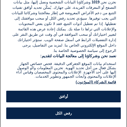
نخزن نحن
1019
وشركاؤنا البيانات الشخصية ونصل إليها، مثل بيانات
التصفح أو المعرفات الفريدة، على جهازك. يُمكّن تحديد أوافق تقنيات
اكتب تعليقًا جديدًا ...
التتبع من دعم الأغراض المعروضة في إطار معالجتنا وشركائنا للبيانات
التي يجب توفيرها. سيؤدي تحديد رفض الكل أو سحب موافقتك إلى
تعطيلها. إذا تم تعطيل أدوات التتبع، فقد لا تكون بعض المحتويات
والإعلانات التي تراها ذا صلة بك. يمكنك إعادة عرض هذه القائمة
لتغيير اختياراتك أو سحب الموافقة في أي وقت عن طريق النقر على
إدارة التفضيلات الرابط في أسفل صفحة الويب. ستؤثر اختياراتك
داخل الموقع الإلكتروني الخاص بنا. لمزيد من التفاصيل، يرجى
الرجوع إلى سياسة الخصوصية الخاصة بنا.
نعمد نحن وشركاؤنا إلى معالجة البيانات لتقديم:
استخدام بيانات الموقع الجغرافي الدقيقة. فحص خصائص الجهاز
بشكل فعال من أجل تحديد الهوية. تخزين المعلومات و/أو الوصول
إليها على أحد الأجهزة. الإعلانات والمحتوى المخصصان وقياس أداء
الإعلانات والمحتوى وأبحاث الجمهور وتطوير الخدمات.
قائمة الشركاء (المورّدون)
أوافق
رفض الكل