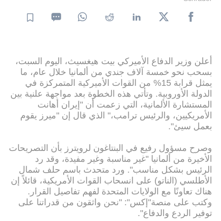
أعلن وزير الدفاع الأميركي بيت هيغسيث، اليوم السبت،
بسحب نحو خمسة آلاف جندي من ألمانيا خلال عام، ما
يمثل قرابة 15% من القوات الأميركية المتمركزة في
الدولة الأوروبية. وتأتي هذه الخطوة بعد مواجهة علنية بين
المستشارة الألمانية، التي زعمت أن "إيران أهانت
الأمريكيين، والرئيس ترامب،" الذي قال إن "ميرز يقوم
بعمل سيئ".
وصرح مسؤول رفيع في البنتاغون لرويترز بأن التصريحات
الأخيرة من ألمانيا "غير مناسبة وغير مفيدة، وقد رد
الرئيس بشكل مناسب". ورد متحدث باسم حلف شمال
الأطلسي (الناتو) على انسحاب القوات الأمريكية، قائلاً إن
هناك تعاونًا مع الولايات المتحدة لفهم تفاصيل القرار.
وكتب على منصة"إكس": "نحن واثقون من قدراتنا على
توفير الردع والدفاع".