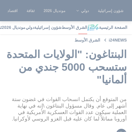
شؤون إسرائيلية
دولي
مونديال 2026
ثقافة
اقتصاد
الصفحة الرئيسية
الشرق الأوسط
شؤون إسرائيلية
دولي
مونديال 2026
ث
i24NEWS
الشرق الأوسط
البنتاغون: "الولايات المتحدة
ستسحب 5000 جندي من
ألمانيا"
من المتوقع أن يكتمل انسحاب القوات في غضون ستة
أشهر إلى عام. وقال مسؤول البنتاغون \إنه في نهاية
العملية سيكون عدد القوات العسكرية الأمريكية في
أوروبا مماثلاً لما كان عليه قبل الغزو الروسي لأوكرانيا.