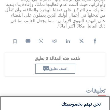
وأوكرانيا، حيث أثبتت عدم فعاليتها تمامًا، وإعادة بناء بلدها
المُنهك، مع التركيز على قضايا الهجرة والطاقة، وأن تُقلّل
من تدخلها في أعمال أولئك الذين يعملون على القضاء
على التهديد النووي الإيراني - مما يجعل العالم، بما في
ذلك ألمانيا، مكانًا أكثر أمانًا".
تلقت هذه المقالة 0 تعليق
اضف تعليق
تعليقات
نحن نهتم بخصوصيتك
لا توجد تعليقات مكتوبة حتى الآن. كن الأول!