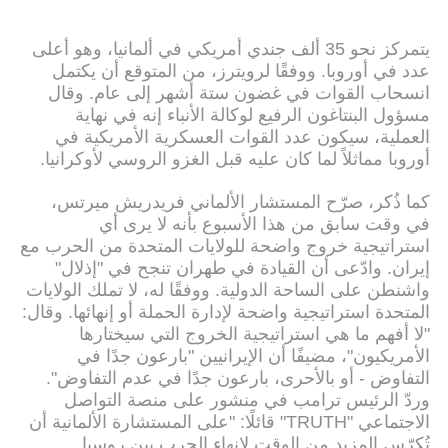
يتمركز نحو 35 ألف جندي أمريكي في ألمانيا، وهو أعلى
عدد في أوروبا. ووفقًا لرويترز، من المتوقع أن يكتمل
انسحاب القوات في غضون ستة أشهر إلى عام. وقال
مسؤول البنتاغون الرفيع لوكالة الأنباء إنه في نهاية
العملية، سيكون عدد القوات العسكرية الأمريكية في
أوروبا مماثلاً لما كان عليه قبل الغزو الروسي لأوكرانيا.
كما ذُكر، صرّح المستشار الألماني فريدريش ميرتس،
في وقت سابق من هذا الأسبوع بأنه لا يرى أي
استراتيجية خروج واضحة للولايات المتحدة من الحرب مع
إيران. وادّعى أن القيادة في طهران تنجح في "إذلال"
واشنطن على الساحة الدولية. ووفقًا له، لا تملك الولايات
المتحدة استراتيجية واضحة لإدارة الحملة أو إنهائها. وقال:
"لا أفهم ما هي استراتيجية الخروج التي سيختارها
الأمريكيون"، مضيفًا أن الإيرانيين "بارعون جدًا في
التفاوض - أو بالأحرى، بارعون جدًا في عدم التفاوض".
وردّ الرئيس ترامب في منشور على منصة التواصل
الاجتماعي "TRUTH" قائلًا: "على المستشارة الألمانية أن
تُكرّس المزيد من الوقت لإنهاء الحرب بين روسيا