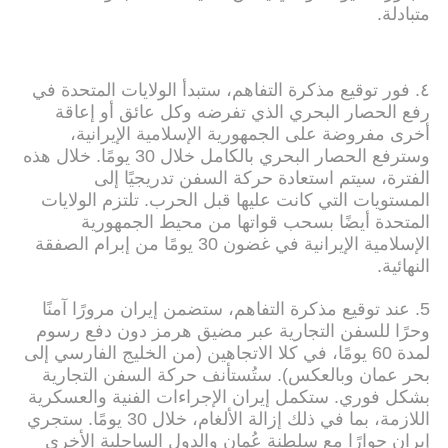
متبادلة.
٤. فور توقيع مذكرة التفاهم، ستبدأ الولايات المتحدة في
رفع الحصار البحري الذي تفرضه وكل عائق أو إعاقة
أخرى مفروضة على الجمهورية الإسلامية الإيرانية،
وسترفع الحصار البحري بالكامل خلال 30 يومًا. خلال هذه
الفترة، سيتم استعادة حركة السفن تدريجيًا إلى
المستويات التي كانت عليها قبل الحرب. تلتزم الولايات
المتحدة أيضًا بسحب قواتها من محيط الجمهورية
الإسلامية الإيرانية في غضون 30 يومًا من إبرام الصفقة
النهائية.
5. عند توقيع مذكرة التفاهم، ستضمن إيران مرورًا آمنًا
وحرًا للسفن التجارية عبر مضيق هرمز دون دفع رسوم
لمدة 60 يومًا، في كلا الاتجاهين (من الخليج الفارسي إلى
بحر عمان وبالعكس). ستُستأنف حركة السفن التجارية
بشكل فوري. ستكمل إيران الإجراءات الفنية والعسكرية
اللازمة، بما في ذلك إزالة الألغام، خلال 30 يومًا. ستجري
إيران حوارًا مع سلطنة عُمان والدول الساحلية الأخرى