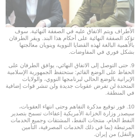
تحت إشراف الوكالة الدولية للطاقة الذرية، وذلك وفقًا
للجدول الزمني لإنهاء العقوبات في البند 7. سيناقش
الطرفان أيضًا أنشطة تخصيب إيران والقضايا الأخرى
المتعلقة بالملف النووي في إطار يحقق رضا جميع
الأطراف ويتم الاتفاق عليه في الصفقة النهائية. سوف
تؤكد الصفقة النهائية على أحكام هذا البند. ويقر الطرفان
بالأهمية البالغة لهذه القضايا النووية وينويان معالجتها
بشكل فوري في المفاوضات.
9. حتى التوصل إلى الاتفاق النهائي، يوافق الطرفان على
الحفاظ على الوضع القائم: ستحتفظ الجمهورية الإسلامية
الإيرانية بالوضع الحالي لبرنامجها النووي، والولايات
المتحدة لن تفرض عقوبات جديدة ولن تنشر قوات إضافية
في المنطقة.
10. فور توقيع مذكرة التفاهم وحتى انتهاء العقوبات،
سيصدر وزارة الخزانة الأمريكية إعفاءات تسمح بتصدير
النفط الخام، منتجات النفط، المشتقات وجميع الخدمات
المرتبطة (بما في ذلك الخدمات المصرفية، التأمين
والنقل) من إيران.