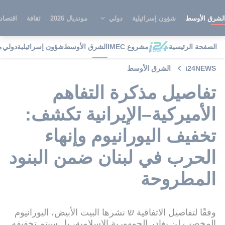
لشرق الأوسط
شؤون إسرائيلية
دولي
مونديال 2026
ثقافة
اقتصاد
الصفحة الرئيسية
مشروع IMEC
الشرق الأوسط
شؤون إسرائيلية
دولي
م
i24NEWS
الشرق الأوسط
تفاصيل مذكرة التفاهم
الأميركية–الإيرانية تكشف:
تخفيف اليورانيوم وإنهاء
الحرب في لبنان ضمن البنود
المطروحة
وفقًا لتفاصيل الاتفاقية ש نشرها البيت الأبيض، اليورانيوم
المخصب لن يغادر الجمهورية الإسلامية، بل سيتم تخفيفه