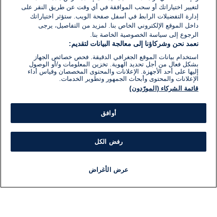
لتغيير اختياراتك أو سحب الموافقة في أي وقت عن طريق النقر على
إدارة التفضيلات الرابط في أسفل صفحة الويب. ستؤثر اختياراتك
داخل الموقع الإلكتروني الخاص بنا. لمزيد من التفاصيل، يرجى
الرجوع إلى سياسة الخصوصية الخاصة بنا.
نعمد نحن وشركاؤنا إلى معالجة البيانات لتقديم:
استخدام بيانات الموقع الجغرافي الدقيقة. فحص خصائص الجهاز
بشكل فعال من أجل تحديد الهوية. تخزين المعلومات و/أو الوصول
إليها على أحد الأجهزة. الإعلانات والمحتوى المخصصان وقياس أداء
الإعلانات والمحتوى وأبحاث الجمهور وتطوير الخدمات.
قائمة الشركاء (المورّدون)
أوافق
رفض الكل
عرض الأغراض
أخبار
أخبار هامة
مجانا
مذياع
برنامج